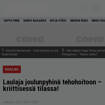
VAPPU PIMIÄ
SAMPO KAULANEN
KATJA STÅHL
MARION RUNG
MIKKO KU
1.
2.
Poliisilla tehovalvonta – tästä kysymys ja näin
Tältä näyttää Vappu Pimiän perhe
kauan kestää
Portugalissa – ”Kaunis mekko”
MAAILMA
Laulaja joulunpyhinä tehohoitoon –
kriittisessä tilassa!
Julkaistu:
29.12.2014 19:37