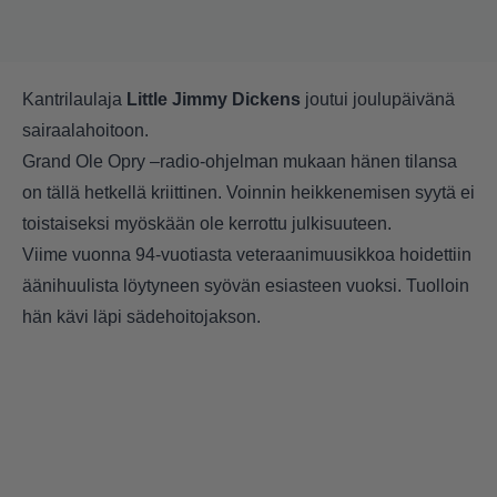
Kantrilaulaja
Little Jimmy Dickens
joutui joulupäivänä
sairaalahoitoon.
Grand Ole Opry –radio-ohjelman mukaan hänen tilansa
on tällä hetkellä kriittinen. Voinnin heikkenemisen syytä ei
toistaiseksi myöskään ole kerrottu julkisuuteen.
Viime vuonna 94-vuotiasta veteraanimuusikkoa hoidettiin
äänihuulista löytyneen syövän esiasteen vuoksi. Tuolloin
hän kävi läpi sädehoitojakson.