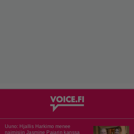
Uuno: Hjallis Harkimo menee
naimisiin Jasmine Pajarin kanssa