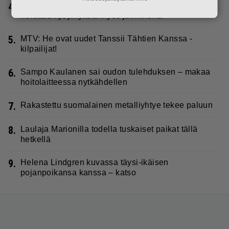
4.
Katja Ståhl ja Mikko Kuustonen jälleen yhdessä –
herättää kysymyksiä myös julkkiksilta
5.
MTV: He ovat uudet Tanssii Tähtien Kanssa -
kilpailijat!
6.
Sampo Kaulanen sai oudon tulehduksen – makaa
hoitolaitteessa nytkähdellen
7.
Rakastettu suomalainen metalliyhtye tekee paluun
8.
Laulaja Marionilla todella tuskaiset paikat tällä
hetkellä
9.
Helena Lindgren kuvassa täysi-ikäisen
pojanpoikansa kanssa – katso