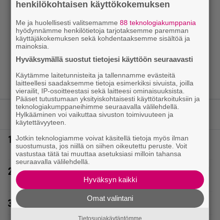
henkilökohtaisen käyttökokemuksen
Me ja huolellisesti valitsemamme
88 teknologiakumppania
hyödynnämme henkilötietoja tarjotaksemme paremman
käyttäjäkokemuksen sekä kohdentaaksemme sisältöä ja
mainoksia.
Hyväksymällä suostut tietojesi käyttöön seuraavasti
Käytämme laitetunnisteita ja tallennamme evästeitä
laitteellesi saadaksemme tietoja esimerkiksi sivuista, joilla
vierailit, IP-osoitteestasi sekä laitteesi ominaisuuksista.
Pääset tutustumaan yksityiskohtaisesti käyttötarkoituksiin ja
teknologiakumppaneihimme seuraavalla välilehdellä.
LUETUIMMAT JUTUT
Hylkääminen voi vaikuttaa sivuston toimivuuteen ja
käytettävyyteen.
1.
Tältä näyttää Vappu Pimiän perhelomalla
Jotkin teknologiamme voivat käsitellä tietoja myös ilman
suostumusta, jos niillä on siihen oikeutettu peruste. Voit
Portugalissa – ”Kaunis mekko”
vastustaa tätä tai muuttaa asetuksiasi milloin tahansa
seuraavalla välilehdellä.
2.
Poliisilla tehovalvonta – tästä kysymys ja näin
Hyväksyn kaikki
kauan kestää
Omat valintani
3.
Poliisilla surullinen ilta Kuopiossa eilen
Tietosuojakäytäntömme