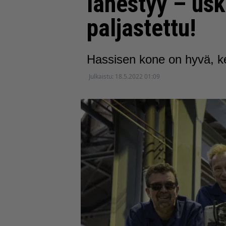
lähestyy – usk
paljastettu!
Hassisen kone on hyvä, ke
Julkaistu:
18.5.2022 01:09