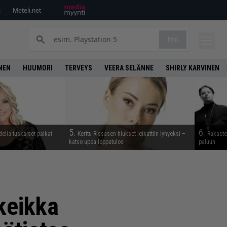
i
Meteli.net
Etsi
NEN
HUUMORI
TERVEYS
VEERA SELÄNNE
SHIRLY KARVINEN
5.
6.
della tuskaiset paikat
Kerttu Rissasen hiukset leikattiin lyhyeksi –
Rakaste
katso upea lopputulos
paluun
keikka