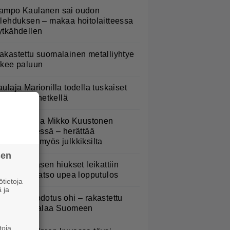
ampo Kaulanen sai oudon
ulehduksen – makaa hoitolaitteessa
ytkähdellen
akastettu suomalainen metalliyhtye
ekee paluun
aulaja Marionilla todella tuskaiset
aikat tällä hetkellä
atja Ståhl ja Mikko Kuustonen
älleen yhdessä – herättää
ysymyksiä myös julkkiksilta
sen
erttu Rissasen hiukset leikattiin
yhyeksi – katso upea lopputulos
tietoja
 ja
5 vuoden odotus ohi – rakastettu
ockyhtye palaa Suomeen
toja