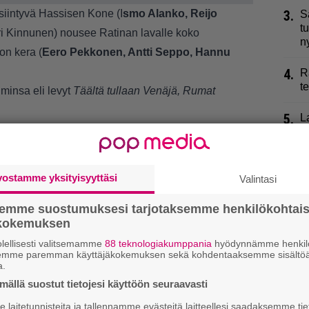
iintyvä Hassisen Kone (I
smo Alanko, Reijo
3.
S
t
ri Kinnunen) nousee Ratinan lavalle koko
n
on kera (
Eero Pekkonen, Antti Seppo, Hannu
4.
R
t
uminsa eli levyt
Täältä tullaan Venäjä, Rumat
5.
L
e esiintyy kesäkuussa loppuunmyydyillä keikoilla
p
a Seinäjoella Provinssi-festivaalilla lauantaina 2.
6.
K
j
vostamme yksityisyyttäsi
Valintasi
k
semme suostumuksesi tarjotaksemme henkilökohtai
7.
K
ökokemuksen
l
lellisesti valitsemamme
88 teknologiakumppania
hyödynnämme henkilö
semme paremman käyttäjäkokemuksen sekä kohdentaaksemme sisältöä
8.
a.
2
r
ällä suostut tietojesi käyttöön seuraavasti
laitetunnisteita ja tallennamme evästeitä laitteellesi saadaksemme tie