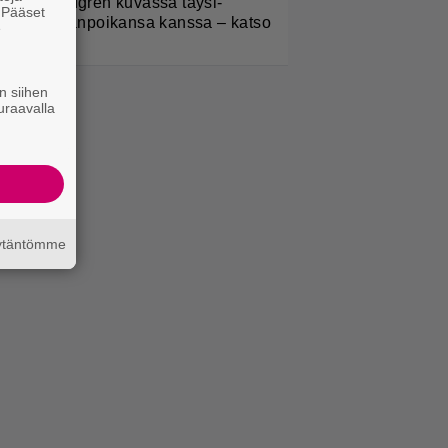
elena Lindgren kuvassa täysi-
. Pääset
käisen pojanpoikansa kanssa – katso
e
n siihen
uraavalla
äytäntömme