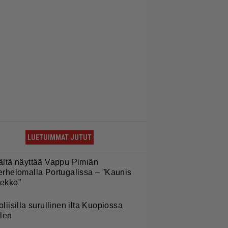
LUETUIMMAT JUTUT
ältä näyttää Vappu Pimiän
erhelomalla Portugalissa – ”Kaunis
ekko”
oliisilla surullinen ilta Kuopiossa
ilen