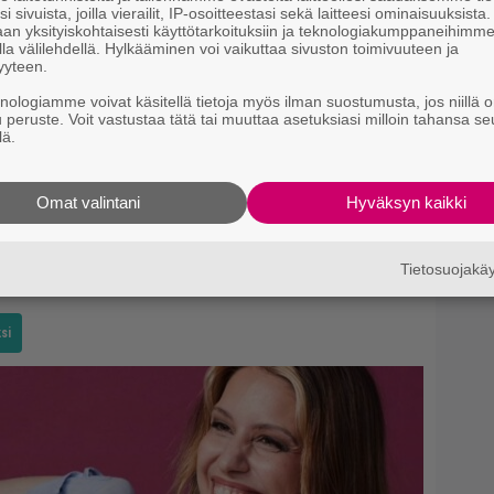
9.
H
i sivuista, joilla vierailit, IP-osoitteestasi sekä laitteesi ominaisuuksista
i
an yksityiskohtaisesti käyttötarkoituksiin ja teknologiakumppaneihimm
la välilehdellä. Hylkääminen voi vaikuttaa sivuston toimivuuteen ja
yyteen.
knologiamme voivat käsitellä tietoja myös ilman suostumusta, jos niillä o
u peruste. Voit vastustaa tätä tai muuttaa asetuksiasi milloin tahansa se
lä.
Omat valintani
Hyväksyn kaikki
Tietosuojak
si