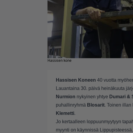
Hassisen kone
Hassisen Koneen
40 vuotta myöhemm
Lauantaina 30. päivä heinäkuuta jä
Nurmion
nykyinen yhtye
Dumari & 
puhallinryhmä
Blosarit
. Toinen illa
Klemetti
.
Jo kertaalleen loppuunmyytyyn tapah
myynti on käynnissä Lippupisteessä.