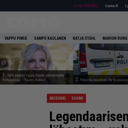
Como.fi
Ep
VAPPU PIMIÄ
SAMPO KAULANEN
KATJA STÅHL
MARION RUNG
1.
Tältä näyttää Vappu Pimiän perhelomalla
2.
Portugalissa – ”Kaunis mekko”
Poliisilla surullinen ilta Kuopiossa
MUSIIKKI
SUOMI
Legendaarisen