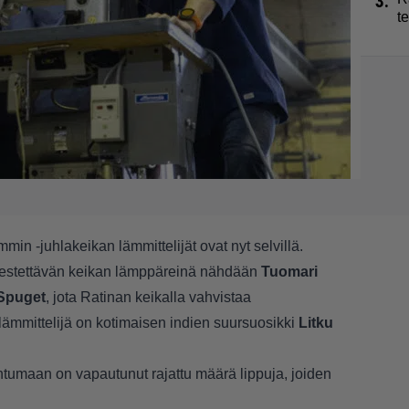
3.
t
in -juhlakeikan lämmittelijät ovat nyt selvillä.
rjestettävän keikan lämppäreinä nähdään
Tuomari
Spuget
, jota Ratinan keikalla vahvistaa
n lämmittelijä on kotimaisen indien suursuosikki
Litku
tumaan on vapautunut rajattu määrä lippuja, joiden