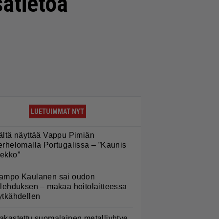
sätietoa
LUETUIMMAT NYT
ältä näyttää Vappu Pimiän
erhelomalla Portugalissa – ”Kaunis
ekko”
ampo Kaulanen sai oudon
ulehduksen – makaa hoitolaitteessa
ytkähdellen
akastettu suomalainen metalliyhtye