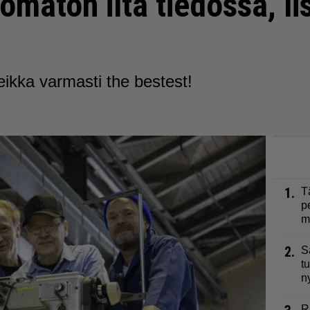
omaton ilta tiedossa, li
ikka varmasti the bestest!
1.
T
p
m
2.
S
t
n
R