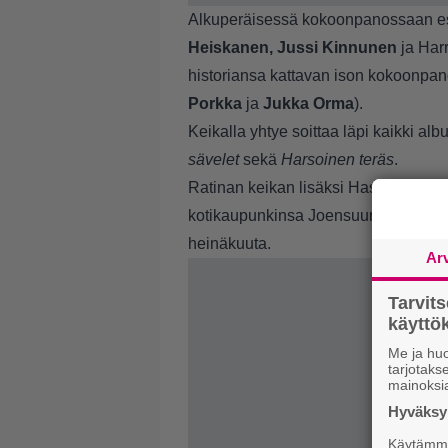
Alkuperäisessä kokoonpanossaan es
Heiskanen, Jussi Kinnunen
ja Har
historiansa kattavan ison kokoonpan
Porkka
ja
Jukka Orma
).
Keikalla yhtye soittaa läpi kaikki alb
sävelet
sekä
Harsoinen teräs
.
Ratinan keikan lisäksi Hassisen Kon
kotikaupunkinsa Joensuun Kerubissa j
heinäkuuta.
Ar
Tarvit
käytt
Me ja huo
tarjotak
mainoksi
Hyväksym
Käytämme 