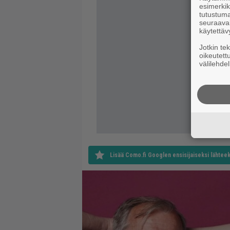
esimerkiks
tutustuma
seuraaval
käytettäv
Jotkin te
oikeutett
välilehdel
Lisää Como.fi Googlen ensisijaiseksi lähteek