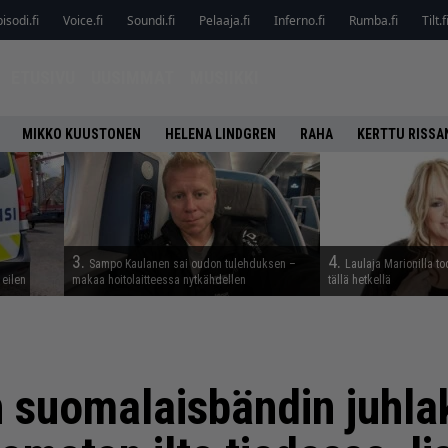
isodi.fi
Voice.fi
Soundi.fi
Pelaaja.fi
Inferno.fi
Rumba.fi
Tilt.f
ETUSIVU
UUSIMMAT
MUSIIKKI
MIKKO KUUSTONEN
HELENA LINDGREN
RAHA
KERTTU RISSA
3.
4.
Sampo Kaulanen sai oudon tulehduksen –
Laulaja Marionilla to
 eilen
makaa hoitolaitteessa nytkähdellen
tällä hetkellä
 suomalaisbändin juhla