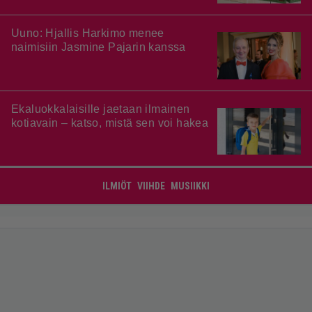
Uuno: Hjallis Harkimo menee
naimisiin Jasmine Pajarin kanssa
Ekaluokkalaisille jaetaan ilmainen
kotiavain – katso, mistä sen voi hakea
ILMIÖT
VIIHDE
MUSIIKKI