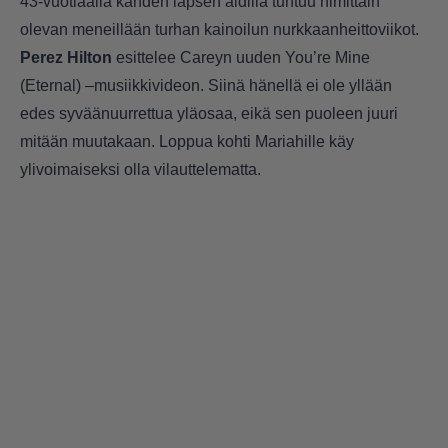
43-vuotiaalla kahden lapsen äidillä tuntuu nimittäin
olevan meneillään turhan kainoilun nurkkaanheittoviikot.
Perez Hilton
esittelee Careyn uuden You’re Mine
(Eternal) –musiikkivideon. Siinä hänellä ei ole yllään
edes syväänuurrettua yläosaa, eikä sen puoleen juuri
mitään muutakaan. Loppua kohti Mariahille käy
ylivoimaiseksi olla vilauttelematta.