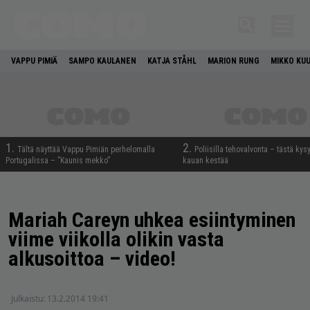
VAPPU PIMIÄ
SAMPO KAULANEN
KATJA STÅHL
MARION RUNG
MIKKO KU
1.
2.
Tältä näyttää Vappu Pimiän perhelomalla
Poliisilla tehovalvonta – tästä kys
Portugalissa – ”Kaunis mekko”
kauan kestää
Mariah Careyn uhkea esiintyminen
viime viikolla olikin vasta
alkusoittoa – video!
Julkaistu:
13.2.2014 19:41