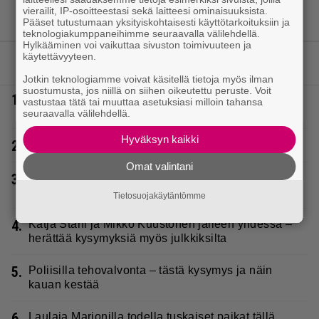
vierailit, IP-osoitteestasi sekä laitteesi ominaisuuksista.
Pääset tutustumaan yksityiskohtaisesti käyttötarkoituksiin ja
teknologiakumppaneihimme seuraavalla välilehdellä.
Hylkääminen voi vaikuttaa sivuston toimivuuteen ja
käytettävyyteen.
LUETUIMMAT JUTUT
Jotkin teknologiamme voivat käsitellä tietoja myös ilman
suostumusta, jos niillä on siihen oikeutettu peruste. Voit
1.
Tältä näyttää Vappu Pimiän perhelomalla
vastustaa tätä tai muuttaa asetuksiasi milloin tahansa
Portugalissa – ”Kaunis mekko”
seuraavalla välilehdellä.
Hyväksyn kaikki
2.
Poliisilla surullinen ilta Kuopiossa eilen
Omat valintani
3.
Sampo Kaulanen sai oudon tulehduksen – makaa
hoitolaitteessa nytkähdellen
Tietosuojakäytäntömme
4.
Katja Ståhl ja Mikko Kuustonen jälleen yhdessä –
herättää kysymyksiä myös julkkiksilta
5.
Poliisilla tehovalvonta – tästä kysymys ja näin
kauan kestää
6.
Laulaja Marionilla todella tuskaiset paikat tällä