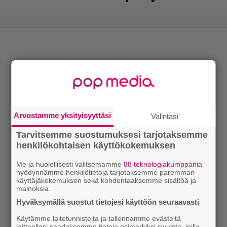
Arvostamme yksityisyyttäsi
Valintasi
Tarvitsemme suostumuksesi tarjotaksemme
henkilökohtaisen käyttökokemuksen
Me ja huolellisesti valitsemamme
88 teknologiakumppania
hyödynnämme henkilötietoja tarjotaksemme paremman
käyttäjäkokemuksen sekä kohdentaaksemme sisältöä ja
mainoksia.
Hyväksymällä suostut tietojesi käyttöön seuraavasti
Käytämme laitetunnisteita ja tallennamme evästeitä
laitteellesi saadaksemme tietoja esimerkiksi sivuista, joilla