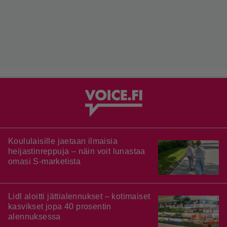
Koululaisille jaetaan ilmaisia
heijastinreppuja – näin voit lunastaa
omasi S-marketista
Lidl aloitti jättialennukset – kotimaiset
kasvikset jopa 40 prosentin
alennuksessa