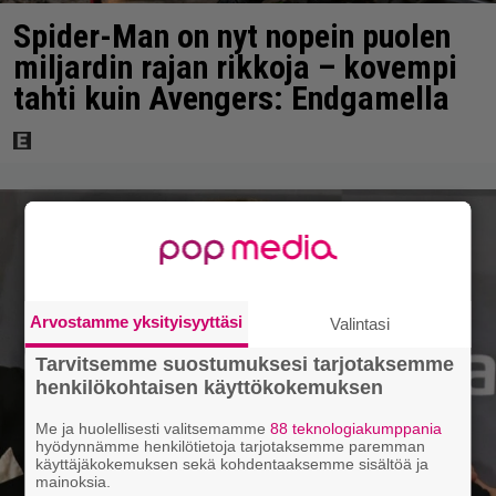
Spider-Man on nyt nopein puolen
miljardin rajan rikkoja – kovempi
tahti kuin Avengers: Endgamella
Arvostamme yksityisyyttäsi
Valintasi
Tarvitsemme suostumuksesi tarjotaksemme
henkilökohtaisen käyttökokemuksen
Me ja huolellisesti valitsemamme
88 teknologiakumppania
hyödynnämme henkilötietoja tarjotaksemme paremman
käyttäjäkokemuksen sekä kohdentaaksemme sisältöä ja
mainoksia.