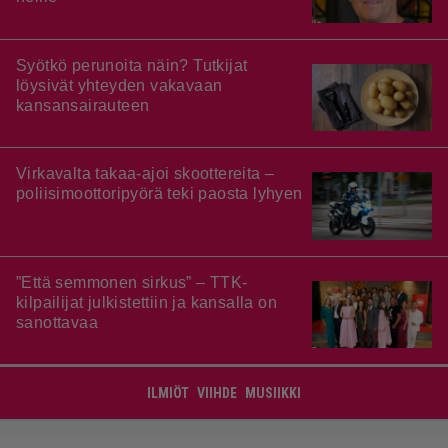
Syötkö perunoita näin? Tutkijat
löysivät yhteyden vakavaan
kansansairauteen
Virkavalta takaa-ajoi skoottereita –
poliisimoottoripyörä teki paosta lyhyen
”Että semmonen sirkus” – TTK-
kilpailijat julkistettiin ja kansalla on
sanottavaa
ILMIÖT
VIIHDE
MUSIIKKI