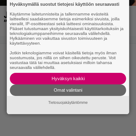
Hyväksymällä suostut tietojesi käyttöön seuraavasti
Jani Sieviseltä harvinainen kuva –
Käytämme laitetunnisteita ja tallennamme evästeitä
laitteellesi saadaksemme tietoja esimerkiksi sivuista, joilla
”Kaikki lapset samaan aikaan”
vierailit, IP-osoitteestasi sekä laitteesi ominaisuuksista.
Pääset tutustumaan yksityiskohtaisesti käyttötarkoituksiin ja
teknologiakumppaneihimme seuraavalla välilehdellä.
Hylkääminen voi vaikuttaa sivuston toimivuuteen ja
käytettävyyteen.
Jotkin teknologiamme voivat käsitellä tietoja myös ilman
suostumusta, jos niillä on siihen oikeutettu peruste. Voit
vastustaa tätä tai muuttaa asetuksiasi milloin tahansa
seuraavalla välilehdellä.
Hyväksyn kaikki
Omat valintani
Tietosuojakäytäntömme