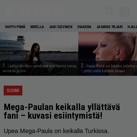
VAPPU PIMIÄ
MIRELLA
JANI SIEVINEN
DIANDRA
JASMINE PAJARI
HJAL
1.
2.
Laulaja Mirellan rantakuvat ovat täynnä lomaa,
Vappu Pimiä sai huonoa palvelua 
aurinkoa ja iloa
– pettyi siellä kahteen asiaan
SUOMI
Mega-Paulan keikalla yllättävä
fani – kuvasi esiintymistä!
Upea Mega-Paula on keikalla Turkissa.