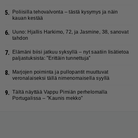
5.
Poliisilla tehovalvonta – tästä kysymys ja näin
kauan kestää
6.
Uuno: Hjallis Harkimo, 72, ja Jasmine, 38, sanovat
tahdon
7.
Elämäni biisi jatkuu syksyllä – nyt saatiin lisätietoa
paljastuksista: ”Erittäin tunnettuja”
8.
Marjojen poiminta ja pullopantit muuttuvat
veronalaiseksi tällä nimenomaisella syyllä
9.
Tältä näyttää Vappu Pimiän perhelomalla
Portugalissa – ”Kaunis mekko”