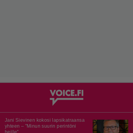
Jani Sievinen kokosi lapsikatraansa
yhteen – ”Minun suurin perintöni
heille”