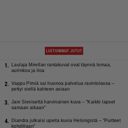
LUETUIMMAT JUTUT
1.
Laulaja Mirellan rantakuvat ovat täynnä lomaa,
aurinkoa ja iloa
2.
Vappu Pimiä sai huonoa palvelua ravintolassa –
pettyi siellä kahteen asiaan
3.
Jani Sieviseltä harvinainen kuva – ”Kaikki lapset
samaan aikaan”
4.
Diandra julkaisi upeita kuvia Helsingistä – ”Puitteet
kohdillaan”