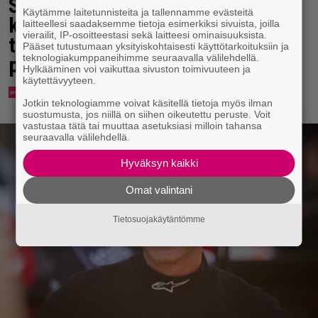
Spider-Man-näytös päättyi
Käytämme laitetunnisteita ja tallennamme evästeitä
kaaokseen – koko elokuvateatteri
laitteellesi saadaksemme tietoja esimerkiksi sivuista, joilla
vierailit, IP-osoitteestasi sekä laitteesi ominaisuuksista.
tyhjeni yhden katsojan pahojen
Pääset tutustumaan yksityiskohtaisesti käyttötarkoituksiin ja
teknologiakumppaneihimme seuraavalla välilehdellä.
pierujen vuoksi
Hylkääminen voi vaikuttaa sivuston toimivuuteen ja
käytettävyyteen.
Jotkin teknologiamme voivat käsitellä tietoja myös ilman
suostumusta, jos niillä on siihen oikeutettu peruste. Voit
vastustaa tätä tai muuttaa asetuksiasi milloin tahansa
seuraavalla välilehdellä.
Hyväksyn kaikki
Omat valintani
Tietosuojakäytäntömme