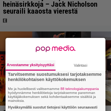
heinäsirkkoja – Jack Nicholson
seuraili kaaosta vierestä
Arvostamme yksityisyyttäsi
Valintasi
Tarvitsemme suostumuksesi tarjotaksemme
henkilökohtaisen käyttökokemuksen
Me ja huolellisesti valitsemamme
88 teknologiakumppania
hyödynnämme henkilötietoja tarjotaksemme paremman
käyttäjäkokemuksen sekä kohdentaaksemme sisältöä ja
mainoksia.
Hyväksymällä suostut tietojesi käyttöön seuraavasti