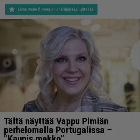
Lisää Como.fi Googlen ensisijaiseksi lähteeksi
Tältä näyttää Vappu Pimiän
perhelomalla Portugalissa –
”Kaunis mekko”