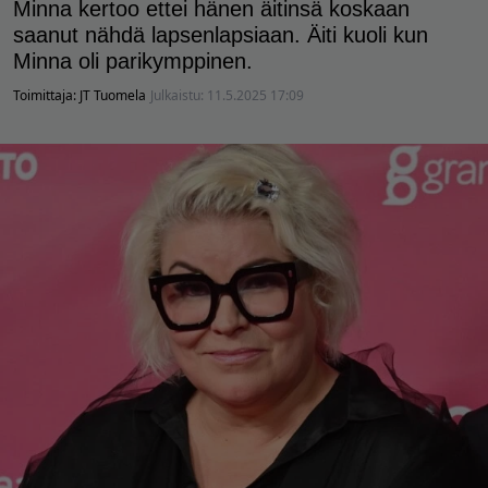
Minna kertoo ettei hänen äitinsä koskaan
saanut nähdä lapsenlapsiaan. Äiti kuoli kun
Minna oli parikymppinen.
Toimittaja:
JT Tuomela
Julkaistu:
11.5.2025 17:09