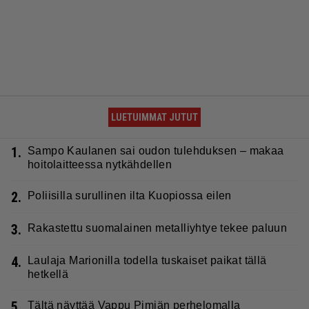
LUETUIMMAT JUTUT
1.
Sampo Kaulanen sai oudon tulehduksen – makaa
hoitolaitteessa nytkähdellen
2.
Poliisilla surullinen ilta Kuopiossa eilen
3.
Rakastettu suomalainen metalliyhtye tekee paluun
4.
Laulaja Marionilla todella tuskaiset paikat tällä
hetkellä
5.
Tältä näyttää Vappu Pimiän perhelomalla