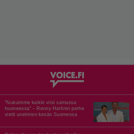
”Nukuimme kaikki viisi samassa
huoneessa” – Renny Harlinin perhe
vietti unelmien kesän Suomessa