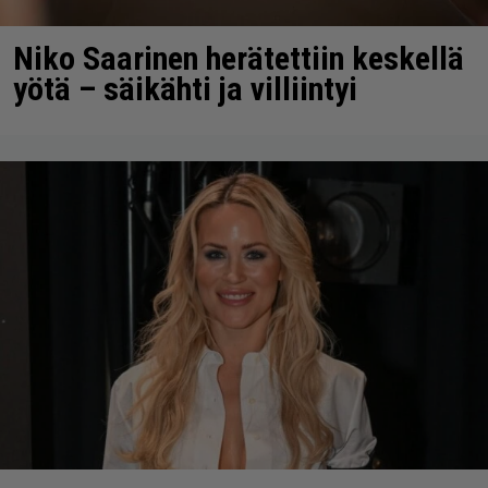
Niko Saarinen herätettiin keskellä
yötä – säikähti ja villiintyi