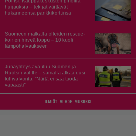
Poliisi: Kauppakeskusten pihoilla
huijauksia – tekijät väittävät
hukanneensa pankkikorttinsa
Suomeen matkalla olleiden rescue-
koirien hirveä loppu – 10 kuoli
lämpöhalvaukseen
Junayhteys avautuu Suomen ja
Ruotsin välille – samalla alkaa uusi
tullivalvonta: ”Näitä ei saa tuoda
vapaasti”
ILMIÖT
VIIHDE
MUSIIKKI