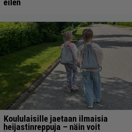
eilen
Koululaisille jaetaan ilmaisia
heijastinreppuja – näin voit