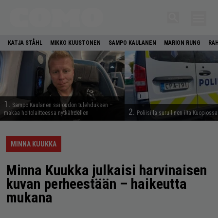
KATJA STÅHL
MIKKO KUUSTONEN
SAMPO KAULANEN
MARION RUNG
RA
1.
Sampo Kaulanen sai oudon tulehduksen –
2.
makaa hoitolaitteessa nytkähdellen
Poliisilla surullinen ilta Kuopiossa
MINNA KUUKKA
Minna Kuukka julkaisi harvinaisen
kuvan perheestään – haikeutta
mukana