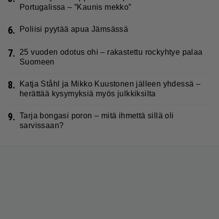
Portugalissa – ”Kaunis mekko”
6.
Poliisi pyytää apua Jämsässä
7.
25 vuoden odotus ohi – rakastettu rockyhtye palaa
Suomeen
8.
Katja Ståhl ja Mikko Kuustonen jälleen yhdessä –
herättää kysymyksiä myös julkkiksilta
9.
Tarja bongasi poron – mitä ihmettä sillä oli
sarvissaan?