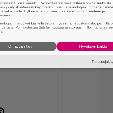
9.
K
i sivuista, joilla vierailit, IP-osoitteestasi sekä laitteesi ominaisuuksista
an yksityiskohtaisesti käyttötarkoituksiin ja teknologiakumppaneihimm
l
la välilehdellä. Hylkääminen voi vaikuttaa sivuston toimivuuteen ja
yyteen.
knologiamme voivat käsitellä tietoja myös ilman suostumusta, jos niillä o
u peruste. Voit vastustaa tätä tai muuttaa asetuksiasi milloin tahansa se
lä.
vi Kautto-Niemen – julkaisi tuoreen videon
 heistä yhteiskuvan.
uttunut. Voit katsoa kuvan alta:
Omat valintani
Hyväksyn kaikki
Tietosuojak