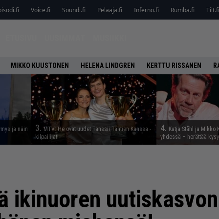
isodi.fi
Voice.fi
Soundi.fi
Pelaaja.fi
Inferno.fi
Rumba.fi
Tilt.f
ETUSIVU
UUSIMMAT
MUSIIKKI
MIKKO KUUSTONEN
HELENA LINDGREN
KERTTU RISSANEN
R
3.
4.
ymys ja näin
MTV: He ovat uudet Tanssii Tähtien Kanssa -
Katja Ståhl ja Mikko 
kilpailijat!
yhdessä – herättää kysy
ä ikinuoren uutiskasvon