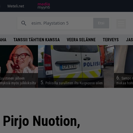
i
Meteli.net
Etsi
AHA
TANSSII TÄHTIEN KANSSA
VEERA SELÄNNE
TERVEYS
JAS
6.
Kuustonen jälleen
Sampo K
5.
myksiä myös julkkiksilta
Poliisilla surullinen ilta Kuopiossa eilen
makaa hoit
 Pirjo Nuotion,