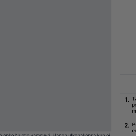
1.
T
p
m
2.
P
e
että onko Nuotio vampyyri. Hänen ulkonäkönsä kun ei