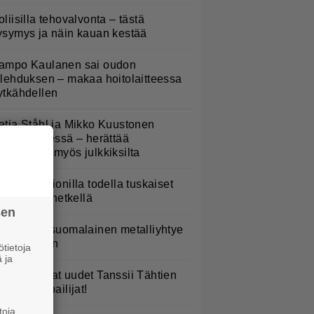
oliisilla tehovalvonta – tästä
ysymys ja näin kauan kestää
ampo Kaulanen sai oudon
ulehduksen – makaa hoitolaitteessa
ytkähdellen
atja Ståhl ja Mikko Kuustonen
älleen yhdessä – herättää
ysymyksiä myös julkkiksilta
aulaja Marionilla todella tuskaiset
aikat tällä hetkellä
sen
akastettu suomalainen metalliyhtye
ekee paluun
tietoja
 ja
TV: He ovat uudet Tanssii Tähtien
anssa -kilpailijat!
toja