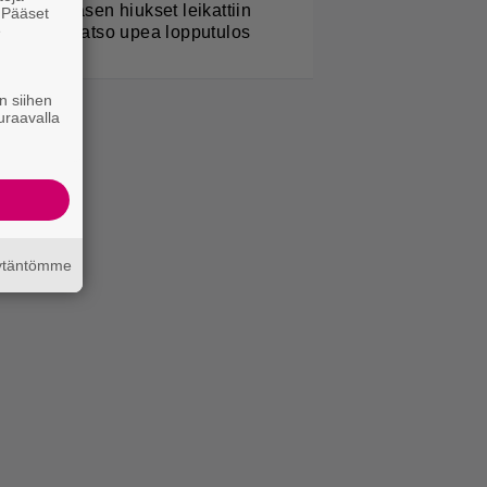
erttu Rissasen hiukset leikattiin
. Pääset
e
yhyeksi – katso upea lopputulos
n siihen
uraavalla
äytäntömme