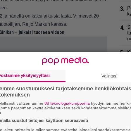
nen.
3.
P
k
2 ja hänellä on kaksi aikuista lasta. Viimeiset 20
muotoilijan, Reijo Markun kanssa.
4.
S
 Sinikan – julkaisi tuoreen videon
t
n
5.
K
j
k
vostamme yksityisyyttäsi
Valintasi
6.
L
p
semme suostumuksesi tarjotaksemme henkilökohtai
ökokemuksen
7.
R
t
lellisesti valitsemamme
88 teknologiakumppania
hyödynnämme henkilö
semme paremman käyttäjäkokemuksen sekä kohdentaaksemme sisältöä
a.
8.
M
ällä suostut tietojesi käyttöön seuraavasti
K
laitetunnisteita ja tallennamme evästeitä laitteellesi saadaksemme tie