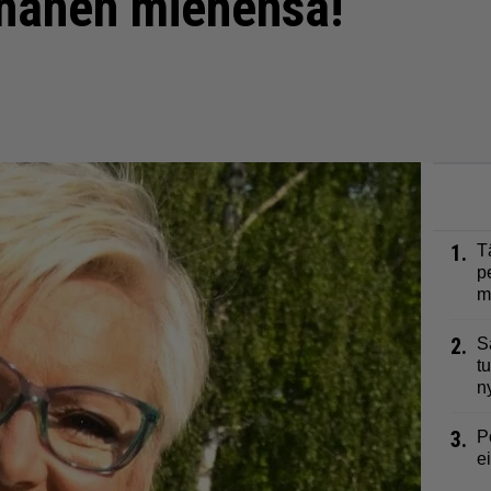
 hänen miehensä!
1.
T
p
m
2.
S
t
n
3.
P
e