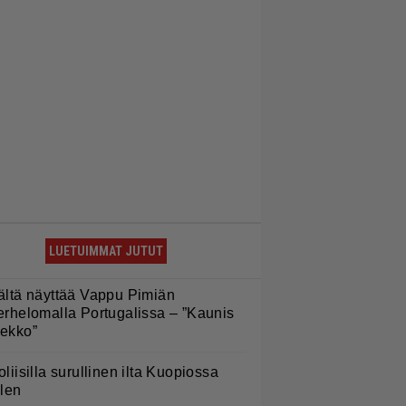
LUETUIMMAT JUTUT
ältä näyttää Vappu Pimiän
erhelomalla Portugalissa – ”Kaunis
ekko”
oliisilla surullinen ilta Kuopiossa
ilen