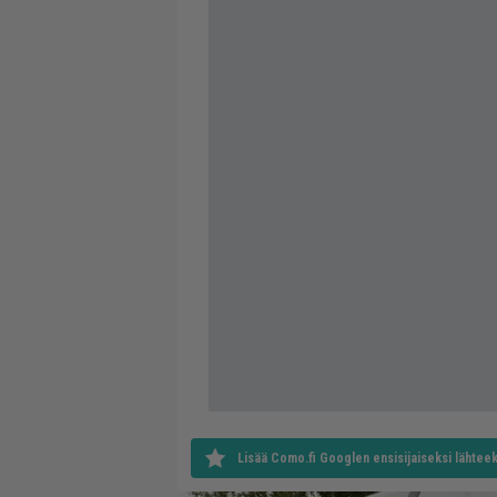
Lisää Como.fi Googlen ensisijaiseksi lähteek