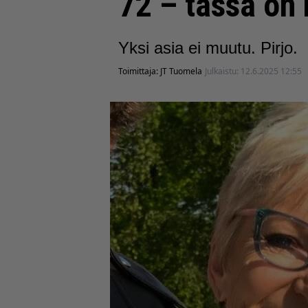
72 – tässä on
Yksi asia ei muutu. Pirjo.
Toimittaja:
JT Tuomela
Julkaistu:
12.6.2025 12:55