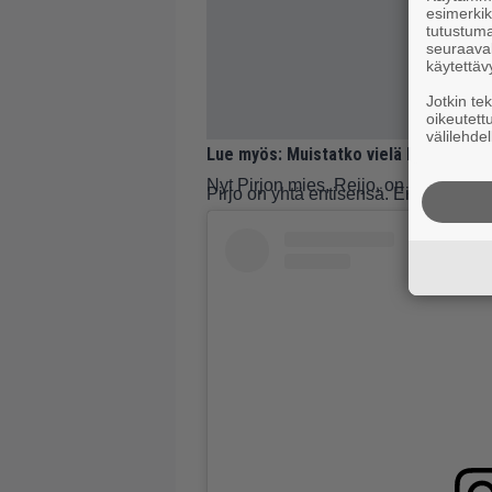
esimerkiks
tutustuma
seuraaval
käytettäv
Jotkin te
oikeutett
välilehdel
Lue myös:
Muistatko vielä laulaja Päi
Nyt Pirjon mies, Reijo, on julkaissut
Pirjo on yhtä entisensä. Ei yhtään mu