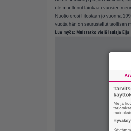
ole muuttunut lainkaan vuosien men
Nuotio erosi liitostaan jo vuonna 199
vuotta hän on seurustellut teollisen 
Lue myös:
Muistatko vielä laulaja Eija
Ar
Tarvit
käytt
Me ja huo
tarjotak
mainoksi
Hyväksym
Käytämme 