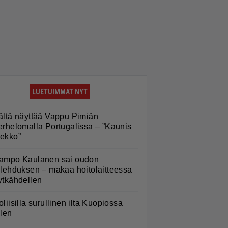
LUETUIMMAT NYT
ältä näyttää Vappu Pimiän
erhelomalla Portugalissa – ”Kaunis
ekko”
ampo Kaulanen sai oudon
ulehduksen – makaa hoitolaitteessa
ytkähdellen
oliisilla surullinen ilta Kuopiossa
ilen