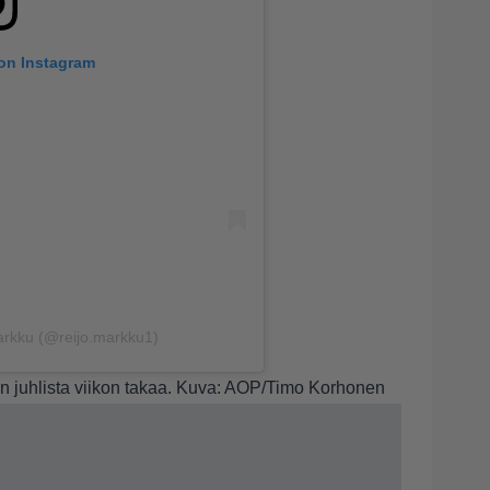
 on Instagram
arkku (@reijo.markku1)
n juhlista viikon takaa. Kuva: AOP/Timo Korhonen