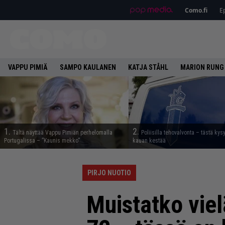
Como.fi
Ep
VAPPU PIMIÄ
SAMPO KAULANEN
KATJA STÅHL
MARION RUNG
1.
2.
Tältä näyttää Vappu Pimiän perhelomalla
Poliisilla tehovalvonta – tästä kys
Portugalissa – ”Kaunis mekko”
kauan kestää
PIRJO NUOTIO
Muistatko viel