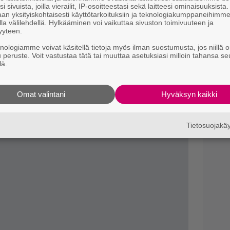
i sivuista, joilla vierailit, IP-osoitteestasi sekä laitteesi ominaisuuksista
9.
M
an yksityiskohtaisesti käyttötarkoituksiin ja teknologiakumppaneihimm
K
la välilehdellä. Hylkääminen voi vaikuttaa sivuston toimivuuteen ja
yyteen.
knologiamme voivat käsitellä tietoja myös ilman suostumusta, jos niillä o
u peruste. Voit vastustaa tätä tai muuttaa asetuksiasi milloin tahansa se
lä.
Omat valintani
Hyväksyn kaikki
Tietosuojak