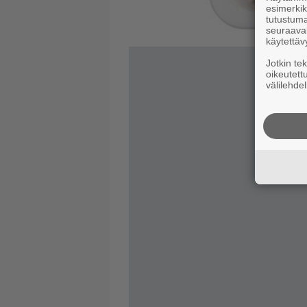
esimerkiks
tutustuma
seuraaval
käytettäv
Jotkin te
oikeutett
välilehdel