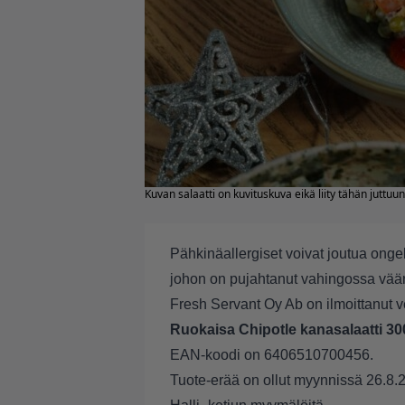
Kuvan salaatti on kuvituskuva eikä liity tähän juttuun
Pähkinäallergiset voivat joutua onge
johon on pujahtanut vahingossa väärä
Fresh Servant Oy Ab on ilmoittanut 
Ruokaisa Chipotle kanasalaatti 300
EAN-koodi on 6406510700456.
Tuote-erää on ollut myynnissä 26.8