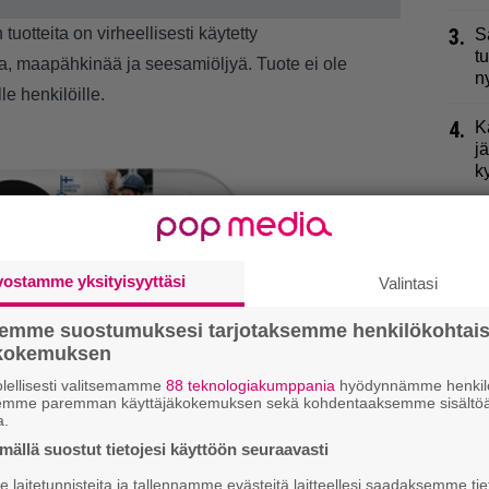
otteita on virheellisesti käytetty
3.
S
t
jaa, maapähkinää ja seesamiöljyä. Tuote ei ole
n
lle henkilöille.
4.
K
j
k
5.
P
k
vostamme yksityisyyttäsi
Valintasi
6.
L
p
semme suostumuksesi tarjotaksemme henkilökohtai
ökokemuksen
7.
R
t
lellisesti valitsemamme
88 teknologiakumppania
hyödynnämme henkilö
semme paremman käyttäjäkokemuksen sekä kohdentaaksemme sisältöä
a.
8.
K
ällä suostut tietojesi käyttöön seuraavasti
l
laitetunnisteita ja tallennamme evästeitä laitteellesi saadaksemme tie