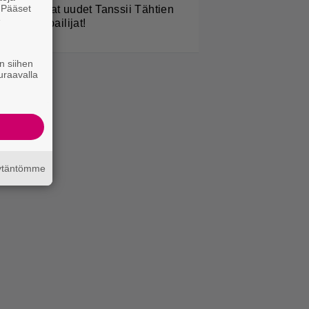
. Pääset
TV: He ovat uudet Tanssii Tähtien
e
anssa -kilpailijat!
n siihen
uraavalla
äytäntömme