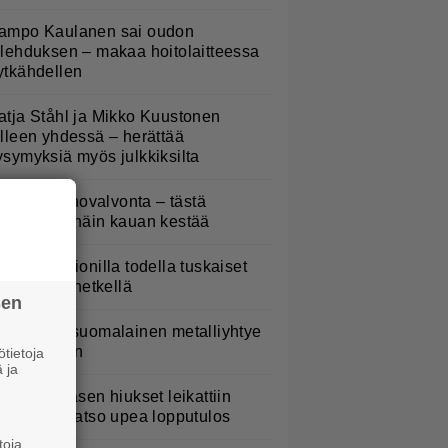
ampo Kaulanen sai oudon
ulehduksen – makaa hoitolaitteessa
ytkähdellen
atja Ståhl ja Mikko Kuustonen
älleen yhdessä – herättää
ysymyksiä myös julkkiksilta
oliisilla tehovalvonta – tästä
ysymys ja näin kauan kestää
aulaja Marionilla todella tuskaiset
aikat tällä hetkellä
sen
akastettu suomalainen metalliyhtye
ekee paluun
tietoja
 ja
erttu Rissasen hiukset leikattiin
yhyeksi – katso upea lopputulos
toja