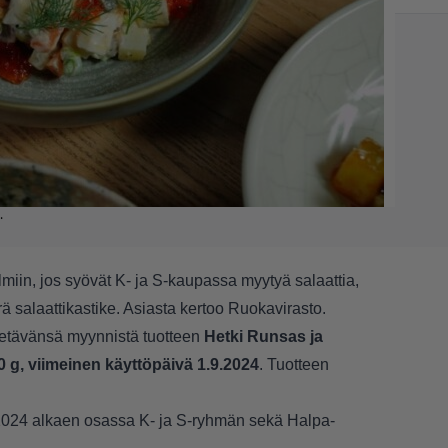
.
lmiin, jos syövät K- ja S-kaupassa myytyä salaattia,
 salaattikastike. Asiasta kertoo Ruokavirasto.
vetävänsä myynnistä tuotteen
Hetki Runsas ja
 g, viimeinen käyttöpäivä 1.9.2024
. Tuotteen
.2024 alkaen osassa K- ja S-ryhmän sekä Halpa-