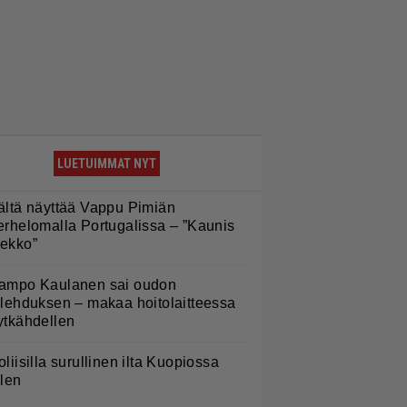
LUETUIMMAT NYT
ältä näyttää Vappu Pimiän
erhelomalla Portugalissa – ”Kaunis
ekko”
ampo Kaulanen sai oudon
ulehduksen – makaa hoitolaitteessa
ytkähdellen
oliisilla surullinen ilta Kuopiossa
ilen