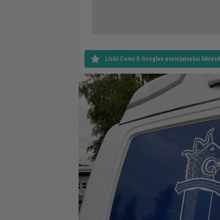
Lisää Como.fi Googlen ensisijaiseksi lähteek