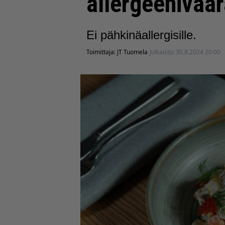
allergeenivaa
Ei pähkinäallergisille.
Toimittaja:
JT Tuomela
Julkaistu:
30.8.2024 20:00