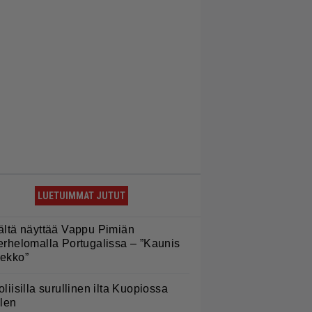
LUETUIMMAT JUTUT
ältä näyttää Vappu Pimiän
erhelomalla Portugalissa – ”Kaunis
ekko”
oliisilla surullinen ilta Kuopiossa
ilen