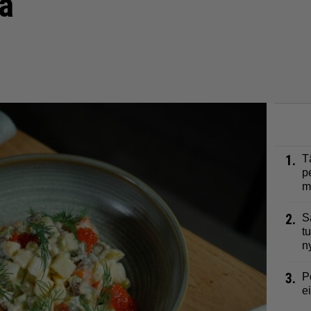
ra
1.
T
p
m
2.
S
t
n
3.
P
e