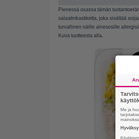
Pienessä osassa tämän tuotantoerän tu
salaatinkastiketta, joka sisältää soi
turvallinen näille ainesosille allergisi
Kuva tuotteesta alla.
Ar
Tarvit
käytt
Me ja huo
tarjotak
mainoksi
Hyväksym
Käytämme 