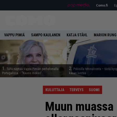
Como.fi
Ep
VAPPU PIMIÄ
SAMPO KAULANEN
KATJA STÅHL
MARION RUNG
1.
2.
Tältä näyttää Vappu Pimiän perhelomalla
Poliisilla tehovalvonta – tästä kys
Portugalissa – ”Kaunis mekko”
kauan kestää
KULUTTAJA
TERVEYS
SUOMI
Muun muassa 