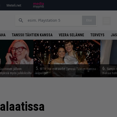
i
Meteli.net
Etsi
AHA
TANSSII TÄHTIEN KANSSA
VEERA SELÄNNE
TERVEYS
JAS
5.
6.
Kuustonen jälleen
MTV: He ovat uudet Tanssii Tähtien Kanssa -
Sampo K
myksiä myös julkkiksilta
kilpailijat!
makaa hoit
alaatissa