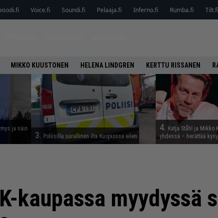
isodi.fi
Voice.fi
Soundi.fi
Pelaaja.fi
Inferno.fi
Rumba.fi
Tilt.f
ETUSIVU
UUSIMMAT
MUSIIKKI
MIKKO KUUSTONEN
HELENA LINDGREN
KERTTU RISSANEN
R
4.
ymys ja näin
Katja Ståhl ja Mikko 
3.
Poliisilla surullinen ilta Kuopiossa eilen
yhdessä – herättää kysy
K-kaupassa myydyssä s