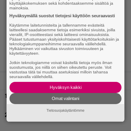
käyttäjäkokemuksen sekä kohdentaaksemme sisältöä ja
mainoksia.
Hyväksymällä suostut tietojesi käyttöön seuraavasti
Käytämme laitetunnisteita ja tallennamme evästeitä
laitteellesi saadaksemme tietoja esimerkiksi sivuista, joilla
vierailit, IP-osoitteestasi sekä laitteesi ominaisuuksista.
Pääset tutustumaan yksityiskohtaisesti käyttötarkoituksiin ja
teknologiakumppaneihimme seuraavalla välilehdellä.
Hylkääminen voi vaikuttaa sivuston toimivuuteen ja
käytettävyyteen.
Jotkin teknologiamme voivat käsitellä tietoja myös ilman
suostumusta, jos niillä on siihen oikeutettu peruste. Voit
vastustaa tätä tai muuttaa asetuksiasi milloin tahansa
seuraavalla välilehdellä.
LUETUIMMAT JUTUT
Hyväksyn kaikki
1.
Eurojackpotissa poksahti 32,7 miljoonaa, ja tänne
Omat valintani
Suomen isoin voitto meni
Tietosuojakäytäntömme
2.
Sara ja Mikko Parikka etsivät uutta kotia –
”Seuraavaan kotiin tämmöinen”