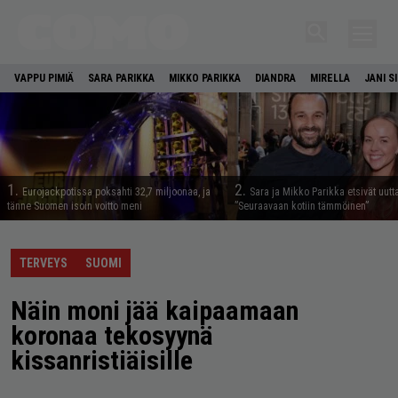
VAPPU PIMIÄ
SARA PARIKKA
MIKKO PARIKKA
DIANDRA
MIRELLA
JANI S
1.
2.
Eurojackpotissa poksahti 32,7 miljoonaa, ja
Sara ja Mikko Parikka etsivät uutt
tänne Suomen isoin voitto meni
”Seuraavaan kotiin tämmöinen”
TERVEYS
SUOMI
Näin moni jää kaipaamaan
koronaa tekosyynä
kissanristiäisille