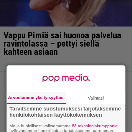
Vappu Pimiä sai huonoa palvelua
ravintolassa – pettyi siellä
kahteen asiaan
Arvostamme yksityisyyttäsi
Valintasi
Tarvitsemme suostumuksesi tarjotaksemme
henkilökohtaisen käyttökokemuksen
Me ja huolellisesti valitsemamme
88 teknologiakumppania
hyödynnämme henkilötietoja tarjotaksemme paremman