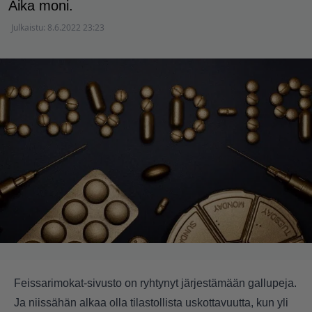
Aika moni.
Julkaistu:
8.6.2022 23:23
Feissarimokat-sivusto on ryhtynyt järjestämään gallupeja.
Ja niissähän alkaa olla tilastollista uskottavuutta, kun yli