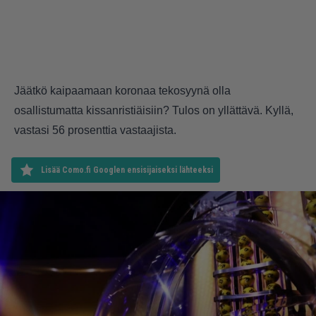
Jäätkö kaipaamaan koronaa tekosyynä olla
osallistumatta kissanristiäisiin? Tulos on yllättävä. Kyllä,
vastasi 56 prosenttia vastaajista.
Lisää Como.fi Googlen ensisijaiseksi lähteeksi