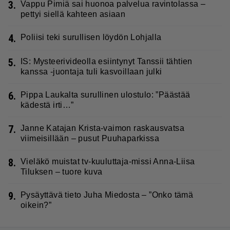
3.
Vappu Pimiä sai huonoa palvelua ravintolassa –
pettyi siellä kahteen asiaan
4.
Poliisi teki surullisen löydön Lohjalla
5.
IS: Mysteerivideolla esiintynyt Tanssii tähtien
kanssa -juontaja tuli kasvoillaan julki
6.
Pippa Laukalta surullinen ulostulo: ”Päästää
kädestä irti…”
7.
Janne Katajan Krista-vaimon raskausvatsa
viimeisillään – pusut Puuhaparkissa
8.
Vieläkö muistat tv-kuuluttaja-missi Anna-Liisa
Tiluksen – tuore kuva
9.
Pysäyttävä tieto Juha Miedosta – ”Onko tämä
oikein?”