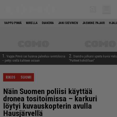
VAPPU PIMIÄ
MIRELLA
DIANDRA
JANI SIEVINEN
JASMINE PAJARI
HJAL
1.
2.
Vappu Pimiä sai huonoa palvelua ravintolassa
Diandra julkaisi upeita kuvia Hels
– pettyi siellä kahteen asiaan
”Puitteet kohdillaan”
RIKOS
SUOMI
Näin Suomen poliisi käyttää
dronea tositoimissa – karkuri
löytyi kuvauskopterin avulla
Hausjärvellä