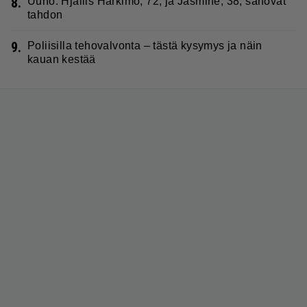
8.
Uuno: Hjallis Harkimo, 72, ja Jasmine, 38, sanovat
tahdon
9.
Poliisilla tehovalvonta – tästä kysymys ja näin
kauan kestää