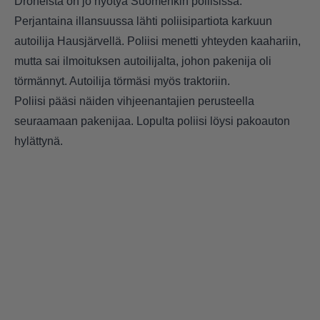
Droneista on jo hyötyä Suomenkin poliisissa.
Perjantaina illansuussa lähti poliisipartiota karkuun
autoilija Hausjärvellä. Poliisi menetti yhteyden kaahariin,
mutta sai ilmoituksen autoilijalta, johon pakenija oli
törmännyt. Autoilija törmäsi myös traktoriin.
Poliisi pääsi näiden vihjeenantajien perusteella
seuraamaan pakenijaa. Lopulta poliisi löysi pakoauton
hylättynä.