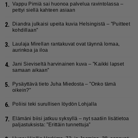
1.
Vappu Pimiä sai huonoa palvelua ravintolassa –
pettyi siellä kahteen asiaan
2.
Diandra julkaisi upeita kuvia Helsingistä – ”Puitteet
kohdillaan”
3.
Laulaja Mirellan rantakuvat ovat täynnä lomaa,
aurinkoa ja iloa
4.
Jani Sieviseltä harvinainen kuva – ”Kaikki lapset
samaan aikaan”
5.
Pysäyttävä tieto Juha Miedosta – ”Onko tämä
oikein?”
6.
Poliisi teki surullisen löydön Lohjalla
7.
Elämäni biisi jatkuu syksyllä – nyt saatiin lisätietoa
paljastuksista: ”Erittäin tunnettuja”