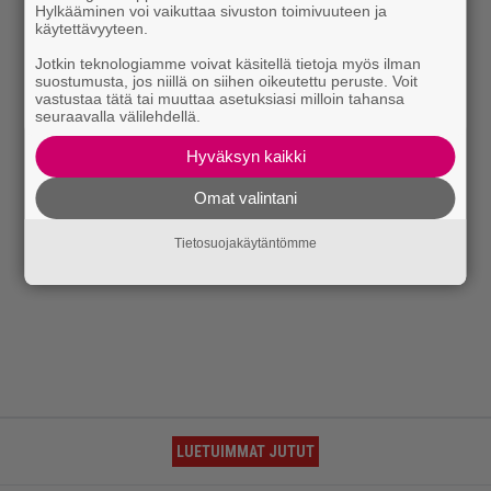
Hylkääminen voi vaikuttaa sivuston toimivuuteen ja
käytettävyyteen.
Jotkin teknologiamme voivat käsitellä tietoja myös ilman
suostumusta, jos niillä on siihen oikeutettu peruste. Voit
vastustaa tätä tai muuttaa asetuksiasi milloin tahansa
seuraavalla välilehdellä.
Hyväksyn kaikki
Omat valintani
Tietosuojakäytäntömme
LUETUIMMAT JUTUT