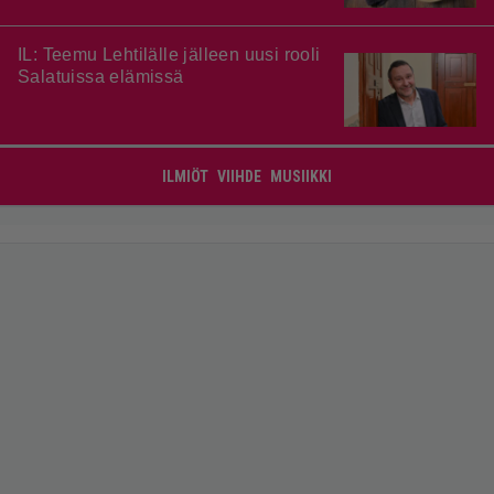
IL: Teemu Lehtilälle jälleen uusi rooli
Salatuissa elämissä
ILMIÖT
VIIHDE
MUSIIKKI