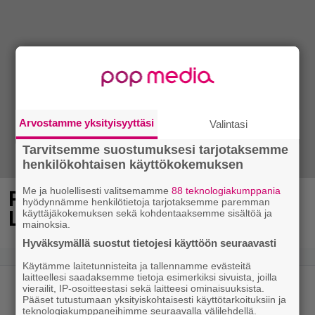
Arvostamme yksityisyyttäsi
Valintasi
Tarvitsemme suostumuksesi tarjotaksemme
henkilökohtaisen käyttökokemuksen
Me ja huolellisesti valitsemamme
88 teknologiakumppania
Poliisi teki surullisen löydön
hyödynnämme henkilötietoja tarjotaksemme paremman
Lohjalla
käyttäjäkokemuksen sekä kohdentaaksemme sisältöä ja
mainoksia.
Hyväksymällä suostut tietojesi käyttöön seuraavasti
Käytämme laitetunnisteita ja tallennamme evästeitä
laitteellesi saadaksemme tietoja esimerkiksi sivuista, joilla
vierailit, IP-osoitteestasi sekä laitteesi ominaisuuksista.
Pääset tutustumaan yksityiskohtaisesti käyttötarkoituksiin ja
teknologiakumppaneihimme seuraavalla välilehdellä.