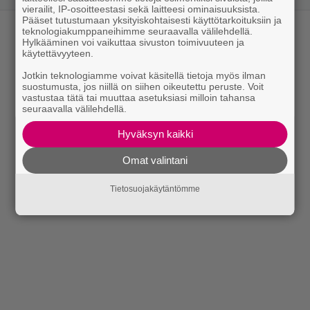
vierailit, IP-osoitteestasi sekä laitteesi ominaisuuksista.
Pääset tutustumaan yksityiskohtaisesti käyttötarkoituksiin ja
teknologiakumppaneihimme seuraavalla välilehdellä.
Hylkääminen voi vaikuttaa sivuston toimivuuteen ja
käytettävyyteen.
Jotkin teknologiamme voivat käsitellä tietoja myös ilman
suostumusta, jos niillä on siihen oikeutettu peruste. Voit
vastustaa tätä tai muuttaa asetuksiasi milloin tahansa
seuraavalla välilehdellä.
Hyväksyn kaikki
Omat valintani
Tietosuojakäytäntömme