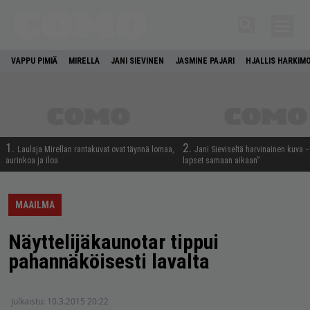
VAPPU PIMIÄ
MIRELLA
JANI SIEVINEN
JASMINE PAJARI
HJALLIS HARKIM
1.
2.
Laulaja Mirellan rantakuvat ovat täynnä lomaa,
Jani Sieviseltä harvinainen kuva –
aurinkoa ja iloa
lapset samaan aikaan”
MAAILMA
Näyttelijäkaunotar tippui
pahannäköisesti lavalta
Julkaistu:
10.3.2015 20:22