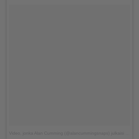
Video, jonka Alan Cumming (@alancummingsnaps) julkaisi
8. 03t