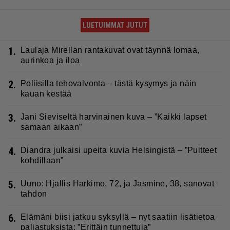
LUETUIMMAT JUTUT
1.
Laulaja Mirellan rantakuvat ovat täynnä lomaa,
aurinkoa ja iloa
2.
Poliisilla tehovalvonta – tästä kysymys ja näin
kauan kestää
3.
Jani Sieviseltä harvinainen kuva – ”Kaikki lapset
samaan aikaan”
4.
Diandra julkaisi upeita kuvia Helsingistä – ”Puitteet
kohdillaan”
5.
Uuno: Hjallis Harkimo, 72, ja Jasmine, 38, sanovat
tahdon
6.
Elämäni biisi jatkuu syksyllä – nyt saatiin lisätietoa
paljastuksista: ”Erittäin tunnettuja”