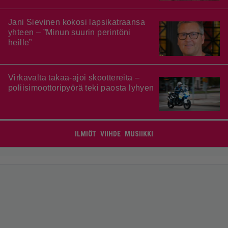
Jani Sievinen kokosi lapsikatraansa
yhteen – ”Minun suurin perintöni
heille”
Virkavalta takaa-ajoi skoottereita –
poliisimoottoripyörä teki paosta lyhyen
ILMIÖT
VIIHDE
MUSIIKKI