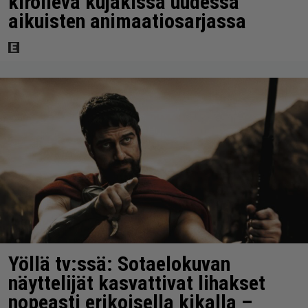
kiroileva kujakissa uudessa
aikuisten animaatiosarjassa
Yöllä tv:ssä: Sotaelokuvan
näyttelijät kasvattivat lihakset
nopeasti erikoisella kikalla –