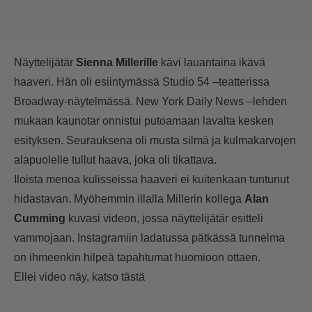
Näyttelijätär
Sienna Millerille
kävi lauantaina ikävä
haaveri. Hän oli esiintymässä Studio 54 –teatterissa
Broadway-näytelmässä. New York Daily News –lehden
mukaan kaunotar onnistui putoamaan lavalta kesken
esityksen. Seurauksena oli musta silmä ja kulmakarvojen
alapuolelle tullut haava, joka oli tikattava.
Iloista menoa kulisseissa haaveri ei kuitenkaan tuntunut
hidastavan. Myöhemmin illalla Millerin kollega
Alan
Cumming
kuvasi videon, jossa näyttelijätär esitteli
vammojaan. Instagramiin ladatussa pätkässä tunnelma
on ihmeenkin hilpeä tapahtumat huomioon ottaen.
Ellei video näy, katso
tästä