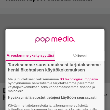
Arvostamme yksityisyyttäsi
Valintasi
Tarvitsemme suostumuksesi tarjotaksemme
henkilökohtaisen käyttökokemuksen
Me ja huolellisesti valitsemamme
88 teknologiakumppania
hyödynnämme henkilötietoja tarjotaksemme paremman
käyttäjäkokemuksen sekä kohdentaaksemme sisältöä ja
Diandra julkaisi upeita kuvia
mainoksia.
Helsingistä – ”Puitteet kohdillaan”
Hyväksymällä suostut tietojesi käyttöön seuraavasti
Käytämme laitetunnisteita ja tallennamme evästeitä
laitteellesi saadaksemme tietoja esimerkiksi sivuista, joilla