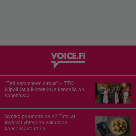
”Että semmonen sirkus” – TTK-
kilpailijat julkistettiin ja kansalla on
sanottavaa
Syötkö perunoita näin? Tutkijat
löysivät yhteyden vakavaan
kansansairauteen