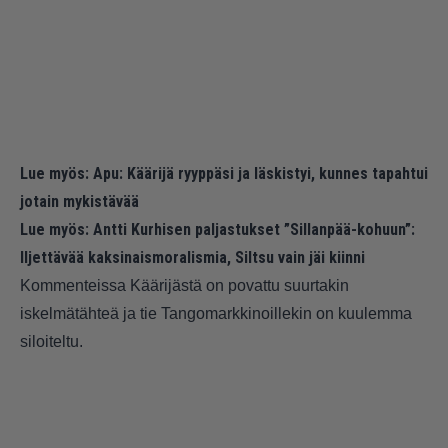
Lue myös:
Apu: Käärijä ryyppäsi ja läskistyi, kunnes tapahtui
jotain mykistävää
Lue myös:
Antti Kurhisen paljastukset ”Sillanpää-kohuun”:
Iljettävää kaksinaismoralismia, Siltsu vain jäi kiinni
Kommenteissa Käärijästä on povattu suurtakin
iskelmätähteä ja tie Tangomarkkinoillekin on kuulemma
siloiteltu.