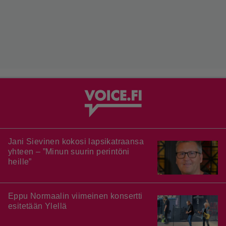
Jani Sievinen kokosi lapsikatraansa
yhteen – ”Minun suurin perintöni
heille”
Eppu Normaalin viimeinen konsertti
esitetään Ylellä