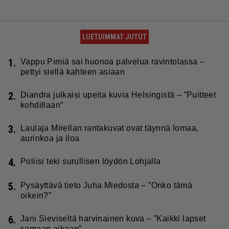
LUETUIMMAT JUTUT
1.
Vappu Pimiä sai huonoa palvelua ravintolassa –
pettyi siellä kahteen asiaan
2.
Diandra julkaisi upeita kuvia Helsingistä – ”Puitteet
kohdillaan”
3.
Laulaja Mirellan rantakuvat ovat täynnä lomaa,
aurinkoa ja iloa
4.
Poliisi teki surullisen löydön Lohjalla
5.
Pysäyttävä tieto Juha Miedosta – ”Onko tämä
oikein?”
6.
Jani Sieviseltä harvinainen kuva – ”Kaikki lapset
samaan aikaan”