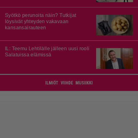
Syötkö perunoita näin? Tutkijat
löysivät yhteyden vakavaan
kansansairauteen
IL: Teemu Lehtilälle jälleen uusi rooli
Salatuissa elämissä
ILMIÖT
VIIHDE
MUSIIKKI