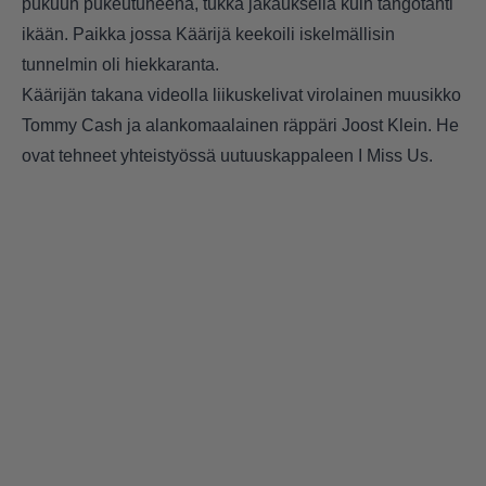
pukuun pukeutuneena, tukka jakauksella kuin tangotähti
ikään. Paikka jossa Käärijä keekoili iskelmällisin
tunnelmin oli hiekkaranta.
Käärijän takana videolla liikuskelivat virolainen muusikko
Tommy Cash ja alankomaalainen räppäri Joost Klein. He
ovat tehneet yhteistyössä uutuuskappaleen I Miss Us.