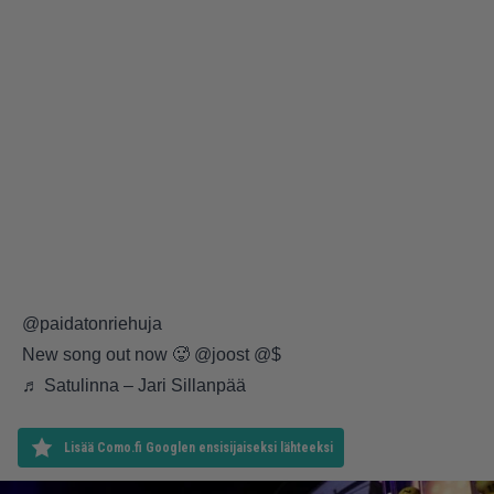
@paidatonriehuja
New song out now 🥵 @joost @$
♬ Satulinna – Jari Sillanpää
Lisää Como.fi Googlen ensisijaiseksi lähteeksi