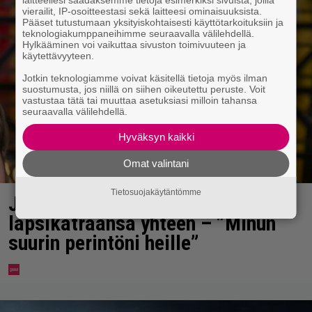
laitteellesi saadaksemme tietoja esimerkiksi sivuista, joilla
vierailit, IP-osoitteestasi sekä laitteesi ominaisuuksista.
Pääset tutustumaan yksityiskohtaisesti käyttötarkoituksiin ja
teknologiakumppaneihimme seuraavalla välilehdellä.
Hylkääminen voi vaikuttaa sivuston toimivuuteen ja
käytettävyyteen.
Jotkin teknologiamme voivat käsitellä tietoja myös ilman
suostumusta, jos niillä on siihen oikeutettu peruste. Voit
vastustaa tätä tai muuttaa asetuksiasi milloin tahansa
seuraavalla välilehdellä.
Hyväksyn kaikki
Omat valintani
Tietosuojakäytäntömme
Jani Sievinen kokosi
lapsikatraansa yhteen – ”Minun
suurin perintöni heille”