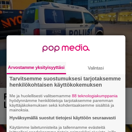
Arvostamme yksityisyyttäsi
Valintasi
Tarvitsemme suostumuksesi tarjotaksemme
henkilökohtaisen käyttökokemuksen
Poliisi teki surullisen löydön
Me ja huolellisesti valitsemamme
88 teknologiakumppania
hyödynnämme henkilötietoja tarjotaksemme paremman
Lohjalla
käyttäjäkokemuksen sekä kohdentaaksemme sisältöä ja
mainoksia.
Hyväksymällä suostut tietojesi käyttöön seuraavasti
Käytämme laitetunnisteita ja tallennamme evästeitä