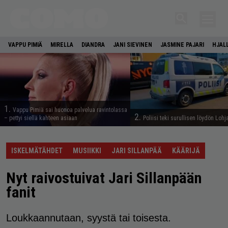
VAPPU PIMIÄ
MIRELLA
DIANDRA
JANI SIEVINEN
JASMINE PAJARI
HJAL
1.
Vappu Pimiä sai huonoa palvelua ravintolassa
2.
– pettyi siellä kahteen asiaan
Poliisi teki surullisen löydön Lohj
ISKELMÄTÄHDET
MUSIIKKI
JARI SILLANPÄÄ
KÄÄRIJÄ
Nyt raivostuivat Jari Sillanpään
fanit
Loukkaannutaan, syystä tai toisesta.