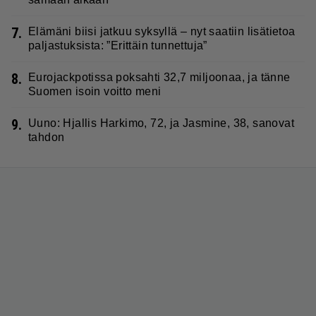
7.
Elämäni biisi jatkuu syksyllä – nyt saatiin lisätietoa
paljastuksista: ”Erittäin tunnettuja”
8.
Eurojackpotissa poksahti 32,7 miljoonaa, ja tänne
Suomen isoin voitto meni
9.
Uuno: Hjallis Harkimo, 72, ja Jasmine, 38, sanovat
tahdon