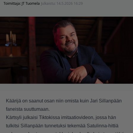
Toimittaja:
JT Tuomela
Julkaistu:
14.5.2026 16:29
Käärijä on saanut osan niin omista kuin Jari Sillanpään
faneista suuttumaan.
Kärtsyli julkaisi Tiktokissa imitaatiovideon, jossa hän
tulkitsi Sillanpään tunnetuksi tekemää Satulinna-hittiä