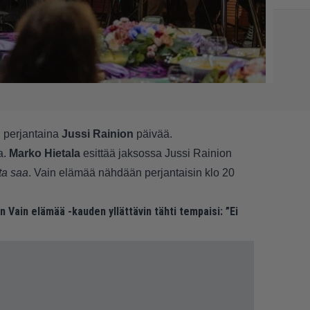
 perjantaina
Jussi Rainion
päivää.
a.
Marko Hietala
esittää jaksossa Jussi Rainion
ta saa
. Vain elämää nähdään perjantaisin klo 20
n Vain elämää -kauden yllättävin tähti tempaisi: ”Ei