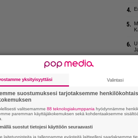
4.
E
5.
M
K
6.
U
J
7.
R
t
vostamme yksityisyyttäsi
Valintasi
8.
S
t
semme suostumuksesi tarjotaksemme henkilökohtai
n
ökokemuksen
lellisesti valitsemamme
88 teknologiakumppania
hyödynnämme henkilö
si
9.
H
semme paremman käyttäjäkokemuksen sekä kohdentaaksemme sisältöä
i
a.
ällä suostut tietojesi käyttöön seuraavasti
laitetunnisteita ja tallennamme evästeitä laitteellesi saadaksemme tie