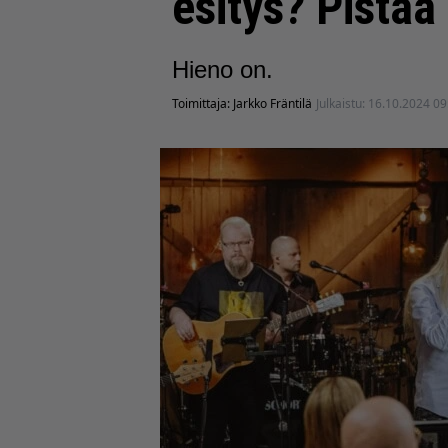
esitys? Pistää 
Hieno on.
Toimittaja:
Jarkko Fräntilä
Julkaistu:
16.10.2024 09