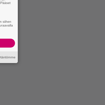
. Pääset
e
n siihen
uraavalla
äytäntömme