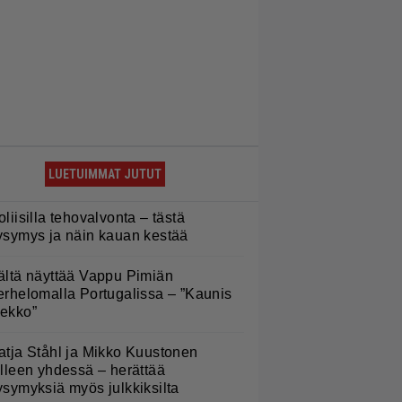
LUETUIMMAT JUTUT
oliisilla tehovalvonta – tästä
ysymys ja näin kauan kestää
ältä näyttää Vappu Pimiän
erhelomalla Portugalissa – ”Kaunis
ekko”
atja Ståhl ja Mikko Kuustonen
älleen yhdessä – herättää
ysymyksiä myös julkkiksilta