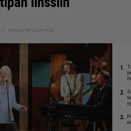
tipan linssiin
:13
Päivitetty:
18.10.2024 12:09
1.
T
p
m
2.
S
t
n
3.
P
e