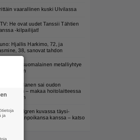
rittäin vaarallinen kuski Ulvilassa
TV: He ovat uudet Tanssii Tähtien
anssa -kilpailijat!
uno: Hjallis Harkimo, 72, ja
asmine, 38, sanovat tahdon
akastettu suomalainen metalliyhtye
ekee paluun
ampo Kaulanen sai oudon
ulehduksen – makaa hoitolaitteessa
sen
ytkähdellen
tietoja
elena Lindgren kuvassa täysi-
 ja
käisen pojanpoikansa kanssa – katso
toja