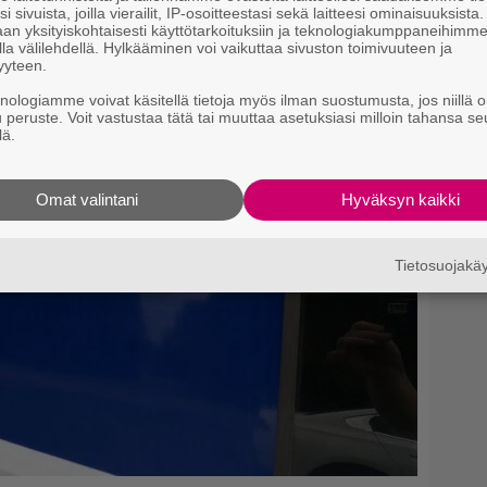
i sivuista, joilla vierailit, IP-osoitteestasi sekä laitteesi ominaisuuksista
an yksityiskohtaisesti käyttötarkoituksiin ja teknologiakumppaneihimm
la välilehdellä. Hylkääminen voi vaikuttaa sivuston toimivuuteen ja
yyteen.
knologiamme voivat käsitellä tietoja myös ilman suostumusta, jos niillä o
u peruste. Voit vastustaa tätä tai muuttaa asetuksiasi milloin tahansa se
lä.
Omat valintani
Hyväksyn kaikki
Tietosuojak