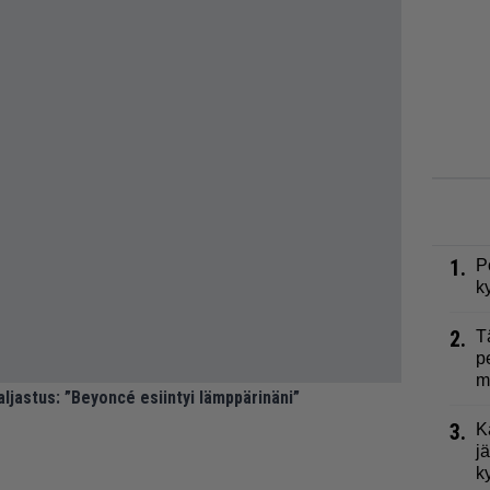
1.
P
k
2.
T
p
m
aljastus: ”Beyoncé esiintyi lämppärinäni”
3.
K
j
k