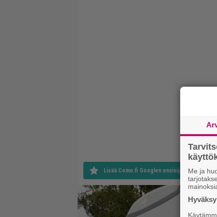
Ar
Tarvit
käytt
Me ja huo
Lisää Como.fi Googlen ensisijaiseksi lähteek
tarjotak
mainoksi
Hyväksym
Käytämme 