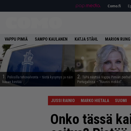
Como.fi
Ep
VAPPU PIMIÄ
SAMPO KAULANEN
KATJA STÅHL
MARION RUNG
1.
2.
Poliisilla tehovalvonta – tästä kysymys ja näin
Tältä näyttää Vappu Pimiän perhe
kauan kestää
Portugalissa – ”Kaunis mekko”
JUSSI RAINIO
MARKO HIETALA
SUOMI
Onko tässä kai