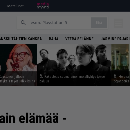
i
Meteli.net
Etsi
ANSSII TÄHTIEN KANSSA
RAHA
VEERA SELÄNNE
JASMINE PAJARI
5.
6.
Kuustonen jälleen
Rakastettu suomalainen metalliyhtye tekee
Helena 
myksiä myös julkkiksilta
paluun
pojanpoika
ain elämää -