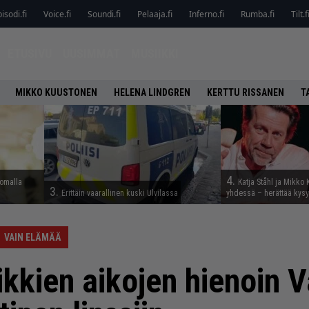
isodi.fi
Voice.fi
Soundi.fi
Pelaaja.fi
Inferno.fi
Rumba.fi
Tilt.f
ETUSIVU
UUSIMMAT
MUSIIKKI
MIKKO KUUSTONEN
HELENA LINDGREN
KERTTU RISSANEN
T
4.
lomalla
Katja Ståhl ja Mikko 
3.
Erittäin vaarallinen kuski Ulvilassa
yhdessä – herättää kysy
VAIN ELÄMÄÄ
kkien aikojen hienoin V