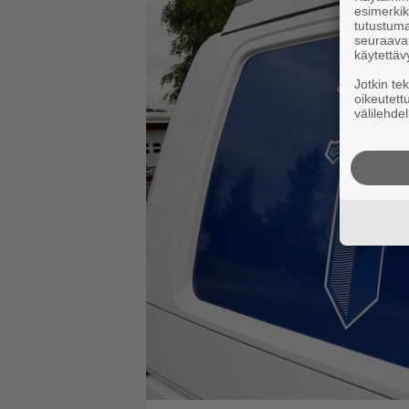
esimerkiks
tutustuma
seuraaval
käytettäv
Jotkin te
oikeutett
välilehdel