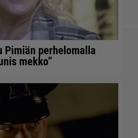
u Pimiän perhelomalla
aunis mekko”