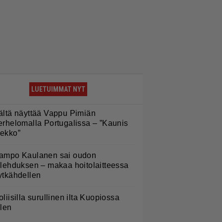
LUETUIMMAT NYT
ältä näyttää Vappu Pimiän
erhelomalla Portugalissa – ”Kaunis
ekko”
ampo Kaulanen sai oudon
ulehduksen – makaa hoitolaitteessa
ytkähdellen
oliisilla surullinen ilta Kuopiossa
ilen