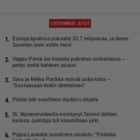
LUETUIMMAT JUTUT
1.
Eurojackpotissa poksahti 32,7 miljoonaa, ja tänne
Suomen isoin voitto meni
2.
Vappu Pimiä sai huonoa palvelua ravintolassa –
pettyi siellä kahteen asiaan
3.
Sara ja Mikko Parikka etsivät uutta kotia –
”Seuraavaan kotiin tämmöinen”
4.
Poliisi teki surullisen löydön Lohjalla
5.
IS: Mysteerivideolla esiintynyt Tanssii tähtien
kanssa -juontaja tuli kasvoillaan julki
6.
Pippa Laukalta surullinen ulostulo: ”Päästää