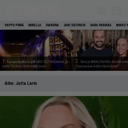
VAPPU PIMIÄ
MIRELLA
DIANDRA
JANI SIEVINEN
SARA PARIKKA
MIKKO 
1.
2.
Eurojackpotissa poksahti 32,7 miljoonaa, ja
Sara ja Mikko Parikka etsivät uutt
tänne Suomen isoin voitto meni
”Seuraavaan kotiin tämmöinen”
Aihe:
Jutta Larm