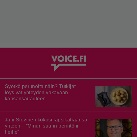
Syötkö perunoita näin? Tutkijat
löysivät yhteyden vakavaan
kansansairauteen
Jani Sievinen kokosi lapsikatraansa
yhteen – ”Minun suurin perintöni
heille”