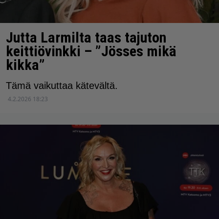
Jutta Larmilta taas tajuton
keittiövinkki – ”Jösses mikä
kikka”
Tämä vaikuttaa kätevältä.
4.2.2026 18:23