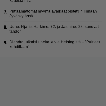
kädestä irti…”
7.
Piittaamattomat myymälävarkaat pistettiin linnaan
Jyväskylässä
8.
Uuno: Hjallis Harkimo, 72, ja Jasmine, 38, sanovat
tahdon
9.
Diandra julkaisi upeita kuvia Helsingistä – ”Puitteet
kohdillaan”