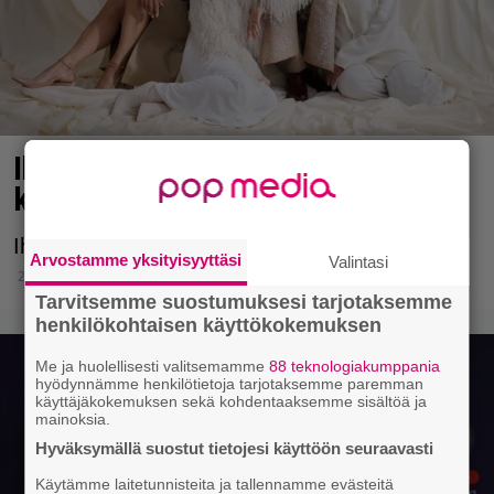
Iholla jatkuu uusin jaksoin –
kuolema mukana
Iholla jatkuu uusin jaksoin.
Arvostamme yksityisyyttäsi
Valintasi
22.12.2025 11:03
Tarvitsemme suostumuksesi tarjotaksemme
henkilökohtaisen käyttökokemuksen
Me ja huolellisesti valitsemamme
88 teknologiakumppania
hyödynnämme henkilötietoja tarjotaksemme paremman
käyttäjäkokemuksen sekä kohdentaaksemme sisältöä ja
mainoksia.
Hyväksymällä suostut tietojesi käyttöön seuraavasti
Käytämme laitetunnisteita ja tallennamme evästeitä