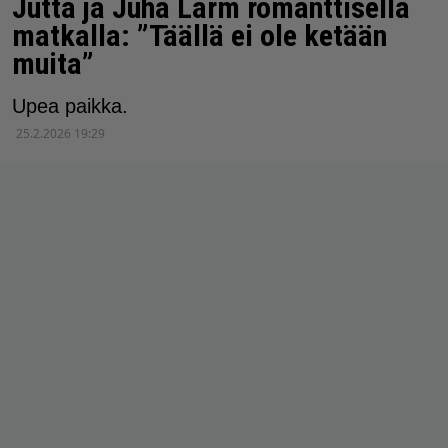
Jutta ja Juha Larm romanttisella
matkalla: ”Täällä ei ole ketään
muita”
Upea paikka.
25.2.2026 19:29