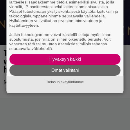
laitteellesi saadaksemme tietoja esimerkiksi sivuista, joilla
vierailit, IP-osoitteestasi sekä laitteesi ominaisuuksista.
Pääset tutustumaan yksityiskohtaisesti käyttötarkoituksiin ja
teknologiakumppaneihimme seuraavalla välilehdellä.
Hylkääminen voi vaikuttaa sivuston toimivuuteen ja
käytettävyyteen.
Jotkin teknologiamme voivat käsitellä tietoja myös ilman
suostumusta, jos niillä on siihen oikeutettu peruste. Voit
vastustaa tätä tai muuttaa asetuksiasi milloin tahansa
seuraavalla välilehdellä.
Tämän Jutta Larm tekee vuoden
vaihtuessa: ”Sytytän tulet ja
Hyväksyn kaikki
hävitän kirjeen”
Omat valintani
Moni aikoo kokeilla tätä samaa.
Tietosuojakäytäntömme
17.12.2025 08:42