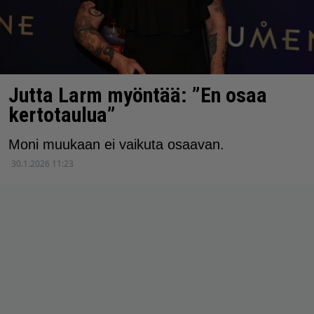
Jutta Larm myöntää: ”En osaa
kertotaulua”
Moni muukaan ei vaikuta osaavan.
30.1.2026 11:23