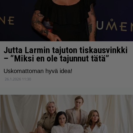
Jutta Larmin tajuton tiskausvinkki
– ”Miksi en ole tajunnut tätä”
Uskomattoman hyvä idea!
26.1.2026 11:30