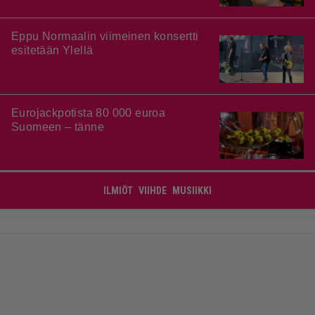
Eppu Normaalin viimeinen konsertti
esitetään Ylellä
Eurojackpotista 80 000 euroa
Suomeen – tänne
ILMIÖT
VIIHDE
MUSIIKKI