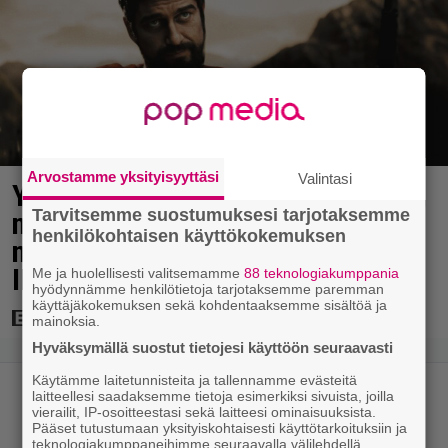
Arvostamme yksityisyyttäsi
Valintasi
Yöllä tv:ssä: Sotaelokuvan
Tarvitsemme suostumuksesi tarjotaksemme
näyttelijät kasvattivat lihakset
henkilökohtaisen käyttökokemuksen
nopeasti erikoisella kikalla –
IMDb-arvosana on 7,6
Me ja huolellisesti valitsemamme
88 teknologiakumppania
hyödynnämme henkilötietoja tarjotaksemme paremman
käyttäjäkokemuksen sekä kohdentaaksemme sisältöä ja
mainoksia.
Hyväksymällä suostut tietojesi käyttöön seuraavasti
Käytämme laitetunnisteita ja tallennamme evästeitä
laitteellesi saadaksemme tietoja esimerkiksi sivuista, joilla
vierailit, IP-osoitteestasi sekä laitteesi ominaisuuksista.
Pääset tutustumaan yksityiskohtaisesti käyttötarkoituksiin ja
teknologiakumppaneihimme seuraavalla välilehdellä.