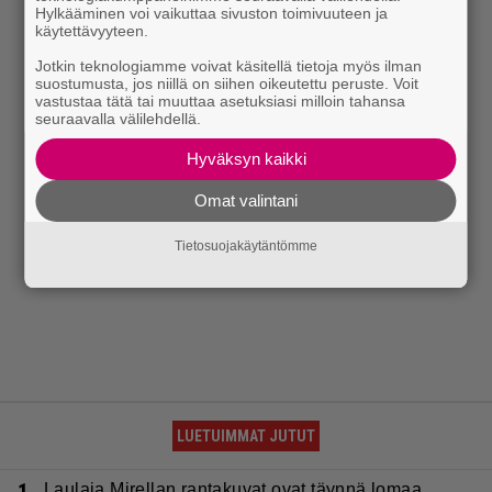
Hylkääminen voi vaikuttaa sivuston toimivuuteen ja
käytettävyyteen.
Jotkin teknologiamme voivat käsitellä tietoja myös ilman
suostumusta, jos niillä on siihen oikeutettu peruste. Voit
vastustaa tätä tai muuttaa asetuksiasi milloin tahansa
seuraavalla välilehdellä.
Hyväksyn kaikki
Omat valintani
Tietosuojakäytäntömme
LUETUIMMAT JUTUT
1.
Laulaja Mirellan rantakuvat ovat täynnä lomaa,