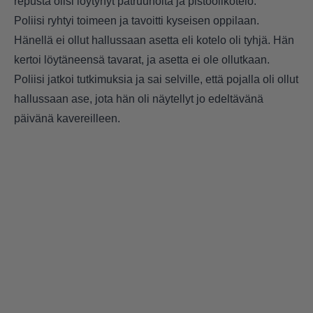
repusta olisi löytynyt patruunoita ja pistoolikotelo.
Poliisi ryhtyi toimeen ja tavoitti kyseisen oppilaan.
Hänellä ei ollut hallussaan asetta eli kotelo oli tyhjä. Hän
kertoi löytäneensä tavarat, ja asetta ei ole ollutkaan.
Poliisi jatkoi tutkimuksia ja sai selville, että pojalla oli ollut
hallussaan ase, jota hän oli näytellyt jo edeltävänä
päivänä kavereilleen.