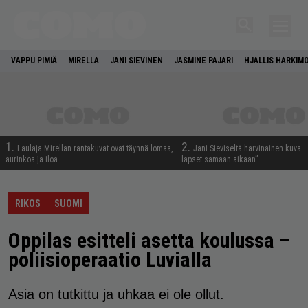
VAPPU PIMIÄ
MIRELLA
JANI SIEVINEN
JASMINE PAJARI
HJALLIS HARKIM
1.
2.
Laulaja Mirellan rantakuvat ovat täynnä lomaa,
Jani Sieviseltä harvinainen kuva –
aurinkoa ja iloa
lapset samaan aikaan”
RIKOS
SUOMI
Oppilas esitteli asetta koulussa –
poliisioperaatio Luvialla
Asia on tutkittu ja uhkaa ei ole ollut.