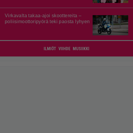
Virkavalta takaa-ajoi skoottereita –
poliisimoottoripyörä teki paosta lyhyen
ILMIÖT
VIIHDE
MUSIIKKI