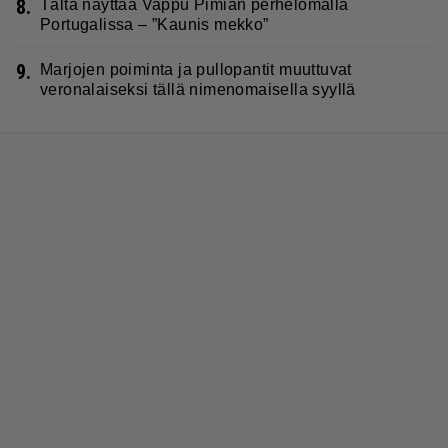
8.
Tältä näyttää Vappu Pimiän perhelomalla
Portugalissa – ”Kaunis mekko”
9.
Marjojen poiminta ja pullopantit muuttuvat
veronalaiseksi tällä nimenomaisella syyllä