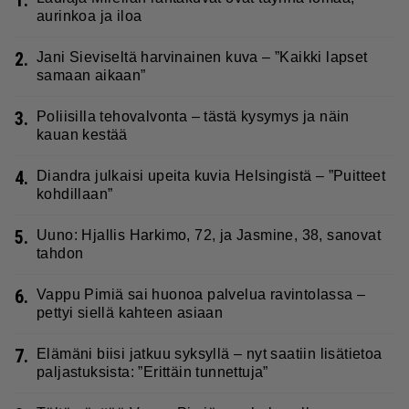
aurinkoa ja iloa
2.
Jani Sieviseltä harvinainen kuva – ”Kaikki lapset
samaan aikaan”
3.
Poliisilla tehovalvonta – tästä kysymys ja näin
kauan kestää
4.
Diandra julkaisi upeita kuvia Helsingistä – ”Puitteet
kohdillaan”
5.
Uuno: Hjallis Harkimo, 72, ja Jasmine, 38, sanovat
tahdon
6.
Vappu Pimiä sai huonoa palvelua ravintolassa –
pettyi siellä kahteen asiaan
7.
Elämäni biisi jatkuu syksyllä – nyt saatiin lisätietoa
paljastuksista: ”Erittäin tunnettuja”