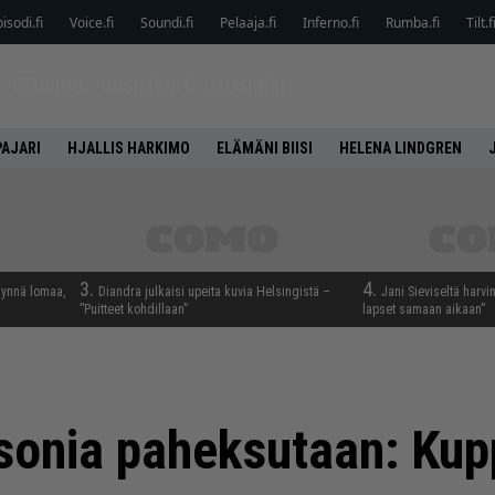
isodi.fi
Voice.fi
Soundi.fi
Pelaaja.fi
Inferno.fi
Rumba.fi
Tilt.f
ETUSIVU
UUSIMMAT
MUSIIKKI
PAJARI
HJALLIS HARKIMO
ELÄMÄNI BIISI
HELENA LINDGREN
3.
4.
täynnä lomaa,
Diandra julkaisi upeita kuvia Helsingistä –
Jani Sieviseltä harvi
”Puitteet kohdillaan”
lapset samaan aikaan”
onia paheksutaan: Kup