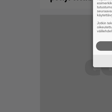
esimerkiks
tutustuma
seuraaval
käytettäv
Jotkin te
oikeutett
välilehdel