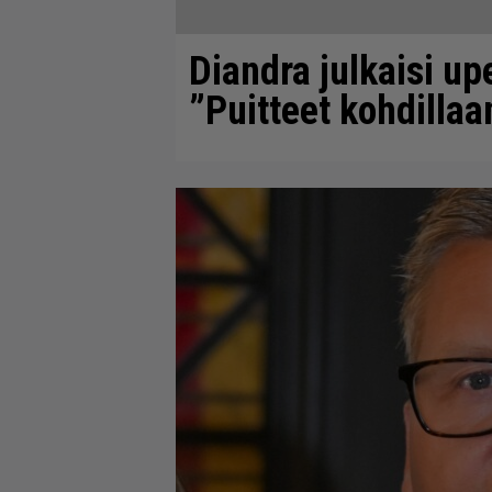
Diandra julkaisi up
”Puitteet kohdillaa