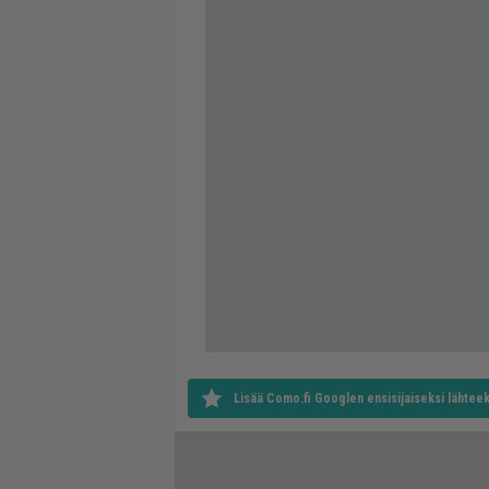
Lisää Como.fi Googlen ensisijaiseksi lähteek