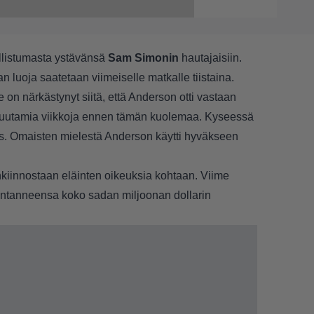
allistumasta ystävänsä
Sam Simonin
hautajaisiin.
luoja saatetaan viimeiselle matkalle tiistaina.
n närkästynyt siitä, että Anderson otti vastaan
muutamia viikkoja ennen tämän kuolemaa. Kyseessä
s. Omaisten mielestä Anderson käytti hyväkseen
nkiinnostaan eläinten oikeuksia kohtaan. Viime
entanneensa koko sadan miljoonan dollarin