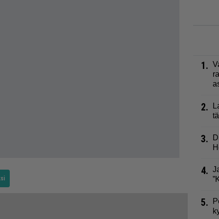
1.
V
r
a
2.
L
t
3.
D
H
4.
J
si
”
5.
P
k