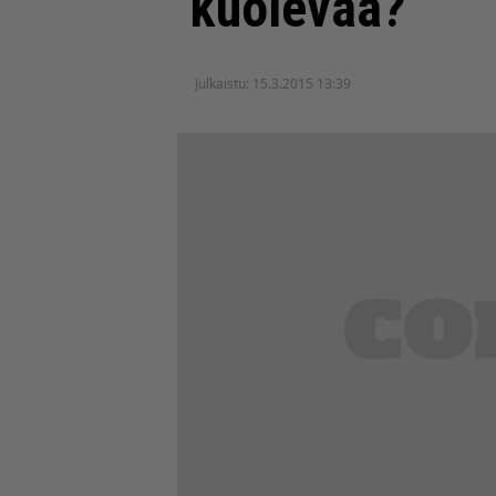
kuolevaa?
Julkaistu:
15.3.2015 13:39