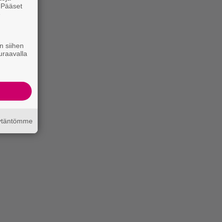
. Pääset
e
n siihen
uraavalla
äytäntömme