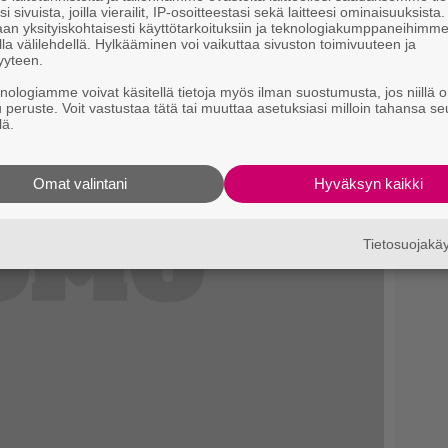
i sivuista, joilla vierailit, IP-osoitteestasi sekä laitteesi ominaisuuksista
an yksityiskohtaisesti käyttötarkoituksiin ja teknologiakumppaneihimm
la välilehdellä. Hylkääminen voi vaikuttaa sivuston toimivuuteen ja
yyteen.
knologiamme voivat käsitellä tietoja myös ilman suostumusta, jos niillä o
u peruste. Voit vastustaa tätä tai muuttaa asetuksiasi milloin tahansa se
lä.
Omat valintani
Hyväksyn kaikki
Tietosuojak