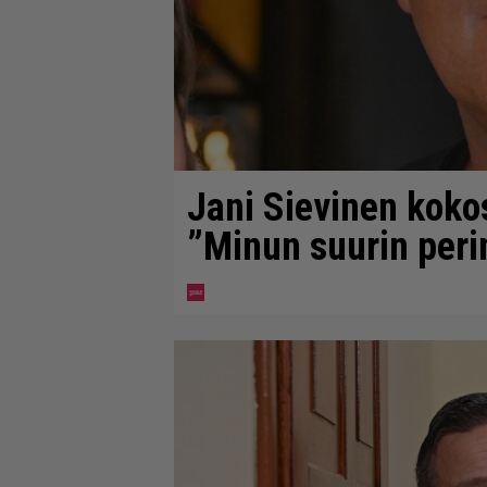
Jani Sievinen koko
”Minun suurin perin