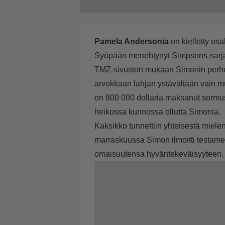
Pamela Andersonia
on kielletty os
Syöpään menehtynyt Simpsons-sarjan 
TMZ-sivuston mukaan Simonin perhe o
arvokkaan lahjan ystävältään vain 
on 800 000 dollaria maksanut sormu
heikossa kunnossa ollutta Simonia.
Kaksikko tunnettiin yhteisestä miele
marraskuussa Simon ilmoitti testam
omaisuutensa hyväntekeväisyyteen.