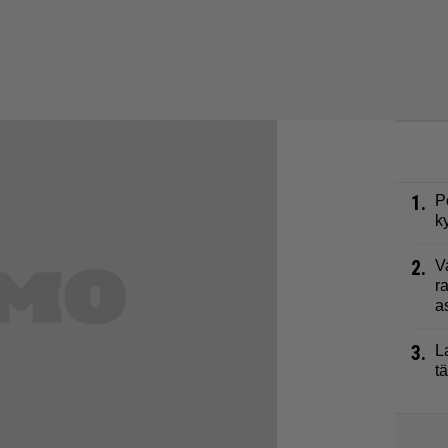
1.
P
k
2.
V
r
a
3.
L
t