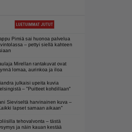
LUETUIMMAT JUTUT
appu Pimiä sai huonoa palvelua
avintolassa – pettyi siellä kahteen
siaan
aulaja Mirellan rantakuvat ovat
äynnä lomaa, aurinkoa ja iloa
iandra julkaisi upeita kuvia
elsingistä – ”Puitteet kohdillaan”
ani Sieviseltä harvinainen kuva –
Kaikki lapset samaan aikaan”
oliisilla tehovalvonta – tästä
ysymys ja näin kauan kestää