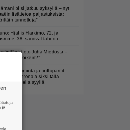
lämäni biisi jatkuu syksyllä – nyt
aatiin lisätietoa paljastuksista:
Erittäin tunnettuja”
uno: Hjallis Harkimo, 72, ja
asmine, 38, sanovat tahdon
ysäyttävä tieto Juha Miedosta –
Onko tämä oikein?”
arjojen poiminta ja pullopantit
uuttuvat veronalaisiksi tällä
imenomaisella syyllä
sen
tietoja
 ja
toja