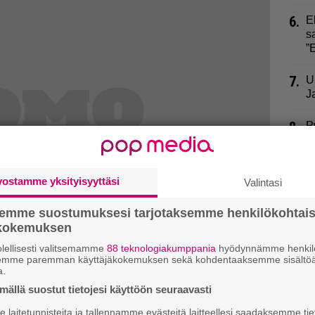
6.
E
s
”
7.
U
J
8.
P
”
9.
M
vostamme yksityisyyttäsi
Valintasi
m
n
semme suostumuksesi tarjotaksemme henkilökohtai
ökokemuksen
lellisesti valitsemamme
88 teknologiakumppania
hyödynnämme henkilö
semme paremman käyttäjäkokemuksen sekä kohdentaaksemme sisältöä
a.
onoa palvelua ravintolassa
ällä suostut tietojesi käyttöön seuraavasti
teen asiaan
laitetunnisteita ja tallennamme evästeitä laitteellesi saadaksemme tie