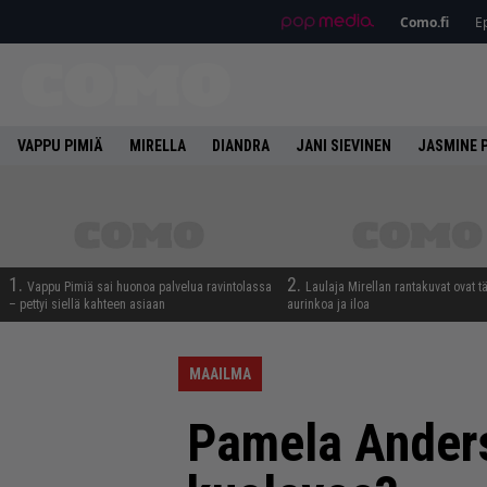
Como.fi
Ep
VAPPU PIMIÄ
MIRELLA
DIANDRA
JANI SIEVINEN
JASMINE 
1.
2.
Vappu Pimiä sai huonoa palvelua ravintolassa
Laulaja Mirellan rantakuvat ovat 
– pettyi siellä kahteen asiaan
aurinkoa ja iloa
MAAILMA
Pamela Anders