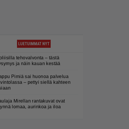
LUETUIMMAT NYT
oliisilla tehovalvonta – tästä
ysymys ja näin kauan kestää
appu Pimiä sai huonoa palvelua
avintolassa – pettyi siellä kahteen
siaan
aulaja Mirellan rantakuvat ovat
äynnä lomaa, aurinkoa ja iloa