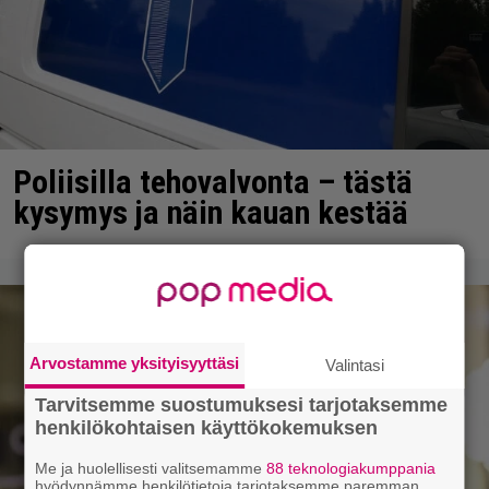
Poliisilla tehovalvonta – tästä
kysymys ja näin kauan kestää
Arvostamme yksityisyyttäsi
Valintasi
Tarvitsemme suostumuksesi tarjotaksemme
henkilökohtaisen käyttökokemuksen
Me ja huolellisesti valitsemamme
88 teknologiakumppania
hyödynnämme henkilötietoja tarjotaksemme paremman