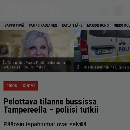
VAPPU PIMIÄ
SAMPO KAULANEN
KATJA STÅHL
MARION RUNG
MIKKO KU
1.
Tältä näyttää Vappu Pimiän perhelomalla
2.
Portugalissa – ”Kaunis mekko”
Poliisilla surullinen ilta Kuopiossa
RIKOS
SUOMI
Pelottava tilanne bussissa
Tampereella – poliisi tutkii
Pääosin tapahtumat ovat selvillä.