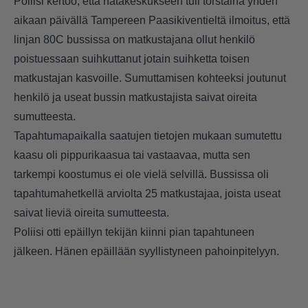
Poliisi kertoo, että hätäkeskukseen tuli torstaina yhden
aikaan päivällä Tampereen Paasikiventieltä ilmoitus, että
linjan 80C bussissa on matkustajana ollut henkilö
poistuessaan suihkuttanut jotain suihketta toisen
matkustajan kasvoille. Sumuttamisen kohteeksi joutunut
henkilö ja useat bussin matkustajista saivat oireita
sumutteesta.
Tapahtumapaikalla saatujen tietojen mukaan sumutettu
kaasu oli pippurikaasua tai vastaavaa, mutta sen
tarkempi koostumus ei ole vielä selvillä. Bussissa oli
tapahtumahetkellä arviolta 25 matkustajaa, joista useat
saivat lieviä oireita sumutteesta.
Poliisi otti epäillyn tekijän kiinni pian tapahtuneen
jälkeen. Hänen epäillään syyllistyneen pahoinpitelyyn.