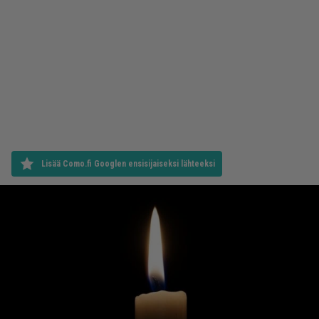
Lisää Como.fi Googlen ensisijaiseksi lähteeksi