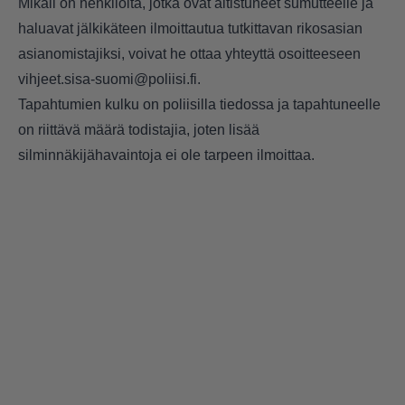
Mikäli on henkilöitä, jotka ovat altistuneet sumutteelle ja
haluavat jälkikäteen ilmoittautua tutkittavan rikosasian
asianomistajiksi, voivat he ottaa yhteyttä osoitteeseen
vihjeet.sisa-suomi@poliisi.fi.
Tapahtumien kulku on poliisilla tiedossa ja tapahtuneelle
on riittävä määrä todistajia, joten lisää
silminnäkijähavaintoja ei ole tarpeen ilmoittaa.