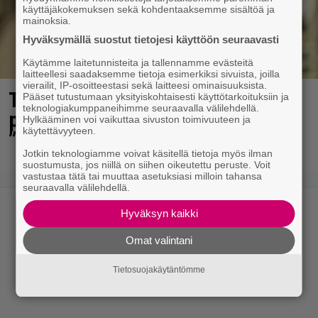
käyttäjäkokemuksen sekä kohdentaaksemme sisältöä ja
mainoksia.
Hyväksymällä suostut tietojesi käyttöön seuraavasti
Käytämme laitetunnisteita ja tallennamme evästeitä
laitteellesi saadaksemme tietoja esimerkiksi sivuista, joilla
vierailit, IP-osoitteestasi sekä laitteesi ominaisuuksista.
Tältä näyttää Vappu Pimiän
Pääset tutustumaan yksityiskohtaisesti käyttötarkoituksiin ja
teknologiakumppaneihimme seuraavalla välilehdellä.
perhelomalla Portugalissa –
Hylkääminen voi vaikuttaa sivuston toimivuuteen ja
käytettävyyteen.
”Kaunis mekko”
Jotkin teknologiamme voivat käsitellä tietoja myös ilman
suostumusta, jos niillä on siihen oikeutettu peruste. Voit
vastustaa tätä tai muuttaa asetuksiasi milloin tahansa
seuraavalla välilehdellä.
Hyväksyn kaikki
Omat valintani
Tietosuojakäytäntömme