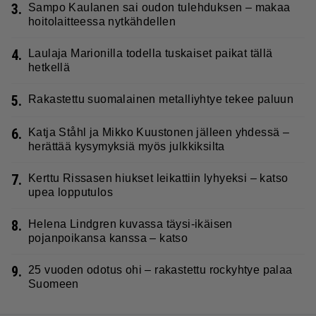
3.
Sampo Kaulanen sai oudon tulehduksen – makaa
hoitolaitteessa nytkähdellen
4.
Laulaja Marionilla todella tuskaiset paikat tällä
hetkellä
5.
Rakastettu suomalainen metalliyhtye tekee paluun
6.
Katja Ståhl ja Mikko Kuustonen jälleen yhdessä –
herättää kysymyksiä myös julkkiksilta
7.
Kerttu Rissasen hiukset leikattiin lyhyeksi – katso
upea lopputulos
8.
Helena Lindgren kuvassa täysi-ikäisen
pojanpoikansa kanssa – katso
9.
25 vuoden odotus ohi – rakastettu rockyhtye palaa
Suomeen