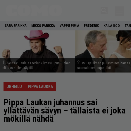
SARA PARIKKA
MIKKO PARIKKA
VAPPU PIMIÄ
FREDERIK
KAIJA KOO
TAN
1.
2.
Seiska: Laulaja Frederik lyttäsi Eput – johan
IS: Hjalliksen ja Jasminen häissä
oli taas kielen käyttöä
suomalainen supertähti
URHEILU
PIPPA LAUKKA
Pippa Laukan juhannus sai
yllättävän sävyn – tällaista ei joka
mökillä nähdä