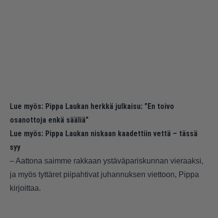
Lue myös:
Pippa Laukan herkkä julkaisu: ”En toivo
osanottoja enkä sääliä”
Lue myös:
Pippa Laukan niskaan kaadettiin vettä – tässä
syy
– Aattona saimme rakkaan ystäväpariskunnan vieraaksi,
ja myös tyttäret piipahtivat juhannuksen viettoon, Pippa
kirjoittaa.