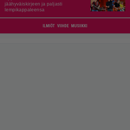
jäähyväiskirjeen ja paljasti
lempikappaleensa
ILMIÖT
VIIHDE
MUSIIKKI