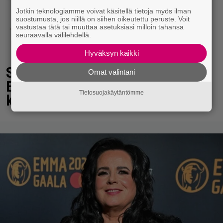
Jotkin teknologiamme voivat käsitellä tietoja myös ilman
suostumusta, jos niillä on siihen oikeutettu peruste. Voit
vastustaa tätä tai muuttaa asetuksiasi milloin tahansa
seuraavalla välilehdellä.
Hyväksyn kaikki
Seiska: Laulaja Frederik lyttäsi
Omat valintani
Eput – johan oli taas kielen
Tietosuojakäytäntömme
käyttöä