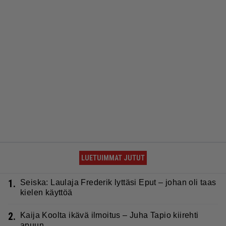
LUETUIMMAT JUTUT
1.
Seiska: Laulaja Frederik lyttäsi Eput – johan oli taas
kielen käyttöä
2.
Kaija Koolta ikävä ilmoitus – Juha Tapio kiirehti
apuun