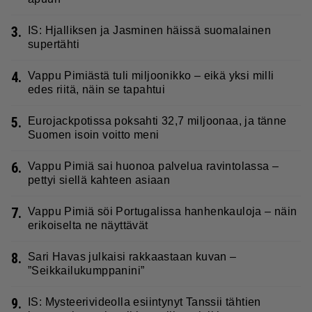
3.
IS: Hjalliksen ja Jasminen häissä suomalainen
supertähti
4.
Vappu Pimiästä tuli miljoonikko – eikä yksi milli
edes riitä, näin se tapahtui
5.
Eurojackpotissa poksahti 32,7 miljoonaa, ja tänne
Suomen isoin voitto meni
6.
Vappu Pimiä sai huonoa palvelua ravintolassa –
pettyi siellä kahteen asiaan
7.
Vappu Pimiä söi Portugalissa hanhenkauloja – näin
erikoiselta ne näyttävät
8.
Sari Havas julkaisi rakkaastaan kuvan –
”Seikkailukumppanini”
9.
IS: Mysteerivideolla esiintynyt Tanssii tähtien