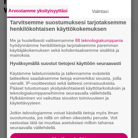
miljoonaa, ja tänne Suomen isoin
voitto meni
Arvostamme yksityisyyttäsi
Valintasi
Tarvitsemme suostumuksesi tarjotaksemme
henkilökohtaisen käyttökokemuksen
Me ja huolellisesti valitsemamme
88 teknologiakumppania
hyödynnämme henkilötietoja tarjotaksemme paremman
käyttäjäkokemuksen sekä kohdentaaksemme sisältöä ja
mainoksia.
Hyväksymällä suostut tietojesi käyttöön seuraavasti
Käytämme laitetunnisteita ja tallennamme evästeitä
laitteellesi saadaksemme tietoja esimerkiksi sivuista, joilla
vierailit, IP-osoitteestasi sekä laitteesi ominaisuuksista.
Pääset tutustumaan yksityiskohtaisesti käyttötarkoituksiin ja
teknologiakumppaneihimme seuraavalla välilehdellä.
Hylkääminen voi vaikuttaa sivuston toimivuuteen ja
käytettävyyteen.
Jotkin teknologiamme voivat käsitellä tietoja myös ilman
suostumusta, jos niillä on siihen oikeutettu peruste. Voit
vastustaa tätä tai muuttaa asetuksiasi milloin tahansa
seuraavalla välilehdellä.