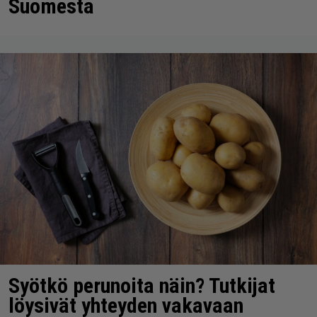
Suomesta
Syötkö perunoita näin? Tutkijat
löysivät yhteyden vakavaan