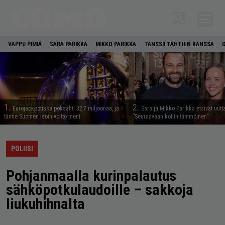
VAPPU PIMIÄ
SARA PARIKKA
MIKKO PARIKKA
TANSSII TÄHTIEN KANSSA
1.
2.
Eurojackpotissa poksahti 32,7 miljoonaa, ja
Sara ja Mikko Parikka etsivät uutt
tänne Suomen isoin voitto meni
”Seuraavaan kotiin tämmöinen”
POLIISI
Pohjanmaalla kurinpalautus
sähköpotkulaudoille – sakkoja
liukuhihnalta