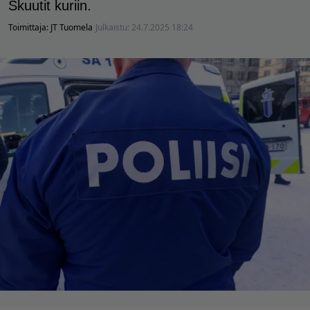
Skuutit kuriin.
Toimittaja:
JT Tuomela
Julkaistu:
24.7.2025 18:24