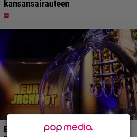
kansansairauteen
Eurojackpotissa poksahti 32,7