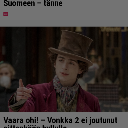
Suomeen – tänne
Vaara ohi! – Vonkka 2 ei joutunut