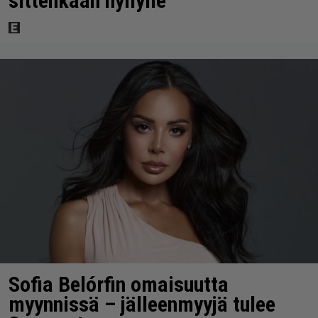
sittenkään hyllylle
Sofia Belórfin omaisuutta
myynnissä – jälleenmyyjä tulee