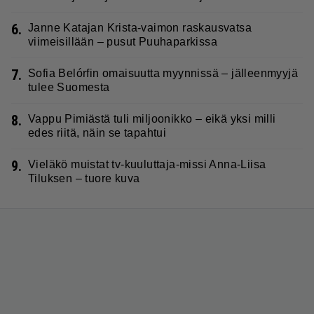
6.
Janne Katajan Krista-vaimon raskausvatsa
viimeisillään – pusut Puuhaparkissa
7.
Sofia Belórfin omaisuutta myynnissä – jälleenmyyjä
tulee Suomesta
8.
Vappu Pimiästä tuli miljoonikko – eikä yksi milli
edes riitä, näin se tapahtui
9.
Vieläkö muistat tv-kuuluttaja-missi Anna-Liisa
Tiluksen – tuore kuva