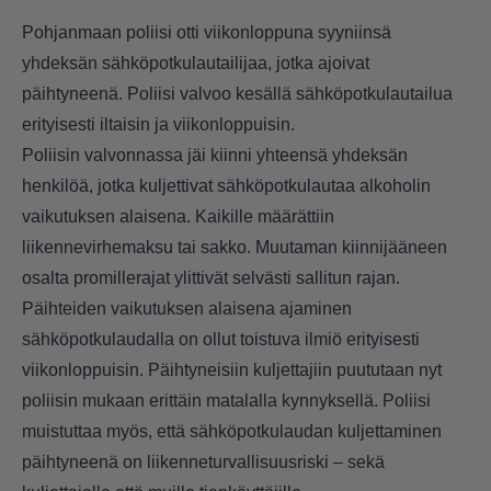
Pohjanmaan poliisi otti viikonloppuna syyniinsä
yhdeksän sähköpotkulautailijaa, jotka ajoivat
päihtyneenä. Poliisi valvoo kesällä sähköpotkulautailua
erityisesti iltaisin ja viikonloppuisin.
Poliisin valvonnassa jäi kiinni yhteensä yhdeksän
henkilöä, jotka kuljettivat sähköpotkulautaa alkoholin
vaikutuksen alaisena. Kaikille määrättiin
liikennevirhemaksu tai sakko. Muutaman kiinnijääneen
osalta promillerajat ylittivät selvästi sallitun rajan.
Päihteiden vaikutuksen alaisena ajaminen
sähköpotkulaudalla on ollut toistuva ilmiö erityisesti
viikonloppuisin. Päihtyneisiin kuljettajiin puututaan nyt
poliisin mukaan erittäin matalalla kynnyksellä. Poliisi
muistuttaa myös, että sähköpotkulaudan kuljettaminen
päihtyneenä on liikenneturvallisuusriski – sekä