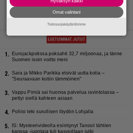
Hyväksyn kaikki
Omat valintani
Tietosuojakäytäntömme
LUETUIMMAT JUTUT
1.
Eurojackpotissa poksahti 32,7 miljoonaa, ja tänne
Suomen isoin voitto meni
2.
Sara ja Mikko Parikka etsivät uutta kotia –
”Seuraavaan kotiin tämmöinen”
3.
Vappu Pimiä sai huonoa palvelua ravintolassa –
pettyi siellä kahteen asiaan
4.
Poliisi teki surullisen löydön Lohjalla
5.
IS: Mysteerivideolla esiintynyt Tanssii tähtien
kanssa -juontaja tuli kasvoillaan julki