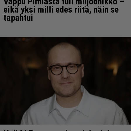
Vappu Pimiästä tuli miljoonikko –
eikä yksi milli edes riitä, näin se
tapahtui