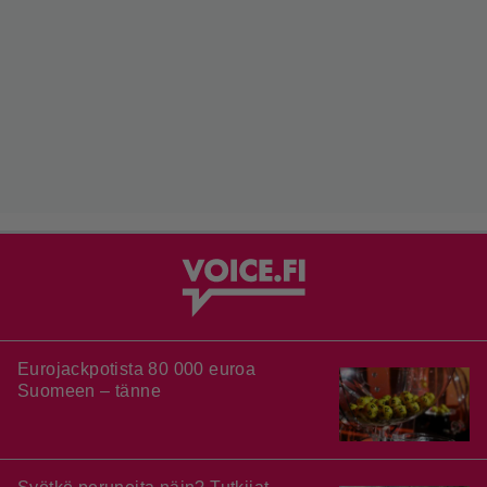
Eurojackpotista 80 000 euroa
Suomeen – tänne