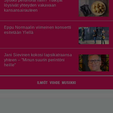
Syötkö perunoita näin? Tutkijat
löysivät yhteyden vakavaan
kansansairauteen
Eppu Normaalin viimeinen konsertti
esitetään Ylellä
Jani Sievinen kokosi lapsikatraansa
yhteen – ”Minun suurin perintöni
heille”
ILMIÖT
VIIHDE
MUSIIKKI