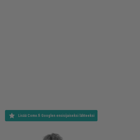
Lisää Como.fi Googlen ensisijaiseksi lähteeksi