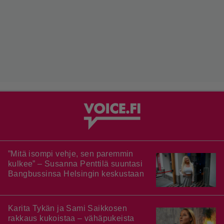
”Mitä isompi vehje, sen paremmin
kulkee” – Susanna Penttilä suuntasi
Bangbussinsa Helsingin keskustaan
Karita Tykän ja Sami Saikkosen
rakkaus kukoistaa – vähäpukeista