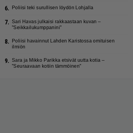
6.
Poliisi teki surullisen löydön Lohjalla
7.
Sari Havas julkaisi rakkaastaan kuvan –
”Seikkailukumppanini”
8.
Poliisi havainnut Lahden Karistossa omituisen
ilmiön
9.
Sara ja Mikko Parikka etsivät uutta kotia –
”Seuraavaan kotiin tämmöinen”