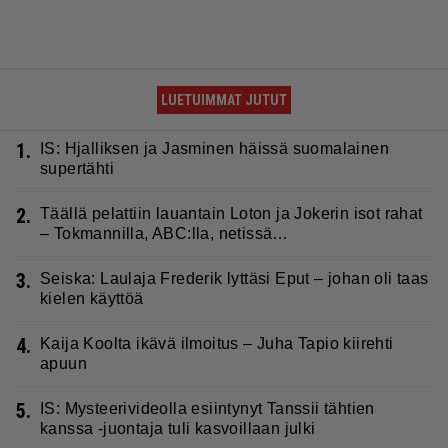
LUETUIMMAT JUTUT
1.
IS: Hjalliksen ja Jasminen häissä suomalainen
supertähti
2.
Täällä pelattiin lauantain Loton ja Jokerin isot rahat
– Tokmannilla, ABC:lla, netissä…
3.
Seiska: Laulaja Frederik lyttäsi Eput – johan oli taas
kielen käyttöä
4.
Kaija Koolta ikävä ilmoitus – Juha Tapio kiirehti
apuun
5.
IS: Mysteerivideolla esiintynyt Tanssii tähtien
kanssa -juontaja tuli kasvoillaan julki