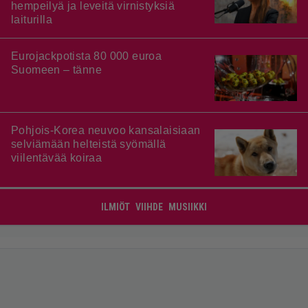
hempeilyä ja leveitä virnistyksiä
laiturilla
Eurojackpotista 80 000 euroa
Suomeen – tänne
Pohjois-Korea neuvoo kansalaisiaan
selviämään helteistä syömällä
viilentävää koiraa
ILMIÖT
VIIHDE
MUSIIKKI