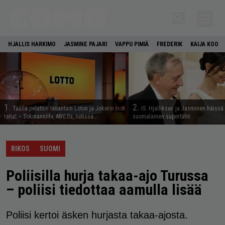
HJALLIS HARKIMO
JASMINE PAJARI
VAPPU PIMIÄ
FREDERIK
KAIJA KOO
1.
2.
Täällä pelattiin lauantain Loton ja Jokerin isot
IS: Hjalliksen ja Jasminen häissä
rahat – Tokmannilla, ABC:lla, netissä…
suomalainen supertähti
RIKOS
SUOMI
Poliisilla hurja takaa-ajo Turussa
– poliisi tiedottaa aamulla lisää
Poliisi kertoi äsken hurjasta takaa-ajosta.