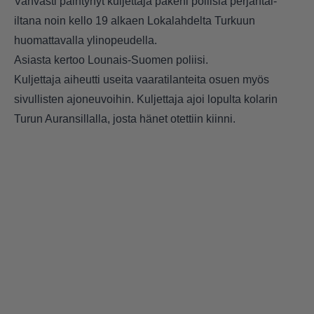
Vahvasti päihtynyt kuljettaja pakeni poliisia perjantai-
iltana noin kello 19 alkaen Lokalahdelta Turkuun
huomattavalla ylinopeudella.
Asiasta kertoo Lounais-Suomen poliisi.
Kuljettaja aiheutti useita vaaratilanteita osuen myös
sivullisten ajoneuvoihin. Kuljettaja ajoi lopulta kolarin
Turun Auransillalla, josta hänet otettiin kiinni.