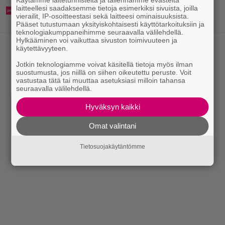
Käytämme laitetunnisteita ja tallennamme evästeitä
laitteellesi saadaksemme tietoja esimerkiksi sivuista, joilla
vierailit, IP-osoitteestasi sekä laitteesi ominaisuuksista.
Pääset tutustumaan yksityiskohtaisesti käyttötarkoituksiin ja
teknologiakumppaneihimme seuraavalla välilehdellä.
Hylkääminen voi vaikuttaa sivuston toimivuuteen ja
käytettävyyteen.
Jotkin teknologiamme voivat käsitellä tietoja myös ilman
suostumusta, jos niillä on siihen oikeutettu peruste. Voit
vastustaa tätä tai muuttaa asetuksiasi milloin tahansa
seuraavalla välilehdellä.
Hyväksyn kaikki
Omat valintani
Tietosuojakäytäntömme