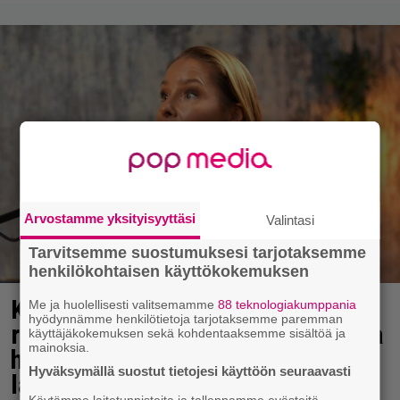
Arvostamme yksityisyyttäsi
Valintasi
Tarvitsemme suostumuksesi tarjotaksemme
henkilökohtaisen käyttökokemuksen
Karita Tykän ja Sami Saikkosen
Me ja huolellisesti valitsemamme
88 teknologiakumppania
hyödynnämme henkilötietoja tarjotaksemme paremman
rakkaus kukoistaa – vähäpukeista
käyttäjäkokemuksen sekä kohdentaaksemme sisältöä ja
mainoksia.
hempeilyä ja leveitä virnistyksiä
Hyväksymällä suostut tietojesi käyttöön seuraavasti
laiturilla