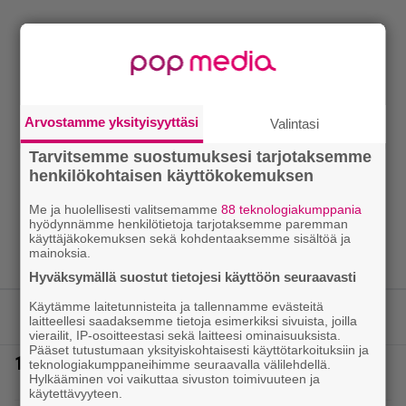
Arvostamme yksityisyyttäsi
Valintasi
Tarvitsemme suostumuksesi tarjotaksemme
henkilökohtaisen käyttökokemuksen
Me ja huolellisesti valitsemamme
88 teknologiakumppania
hyödynnämme henkilötietoja tarjotaksemme paremman
käyttäjäkokemuksen sekä kohdentaaksemme sisältöä ja
mainoksia.
Hyväksymällä suostut tietojesi käyttöön seuraavasti
Käytämme laitetunnisteita ja tallennamme evästeitä
LUETUIMMAT JUTUT
laitteellesi saadaksemme tietoja esimerkiksi sivuista, joilla
vierailit, IP-osoitteestasi sekä laitteesi ominaisuuksista.
Pääset tutustumaan yksityiskohtaisesti käyttötarkoituksiin ja
1.
Poliisilla tehovalvonta – tästä kysymys ja näin
teknologiakumppaneihimme seuraavalla välilehdellä.
Hylkääminen voi vaikuttaa sivuston toimivuuteen ja
kauan kestää
käytettävyyteen.