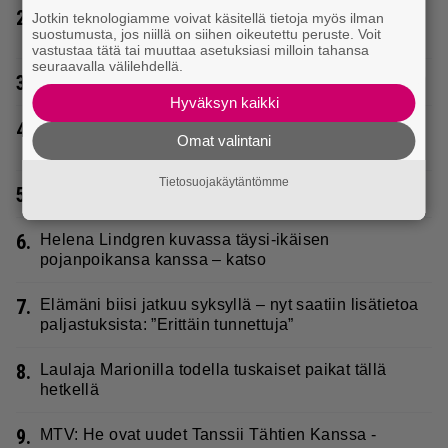
2.
Tältä näyttää Vappu Pimiän perhelomalla
Jotkin teknologiamme voivat käsitellä tietoja myös ilman
suostumusta, jos niillä on siihen oikeutettu peruste. Voit
Portugalissa – ”Kaunis mekko”
vastustaa tätä tai muuttaa asetuksiasi milloin tahansa
seuraavalla välilehdellä.
3.
Erittäin vaarallinen kuski Ulvilassa
Hyväksyn kaikki
4.
Uuno: Hjallis Harkimo, 72, ja Jasmine, 38, sanovat
Omat valintani
tahdon
Tietosuojakäytäntömme
5.
Rakastettu suomalainen metalliyhtye tekee paluun
6.
Helena Lindgren kuvassa täysi-ikäisen
pojanpoikansa kanssa – katso
7.
Elämäni biisi jatkuu syksyllä – nyt saatiin lisätietoa
paljastuksista: ”Erittäin tunnettuja”
8.
Laulaja Marionilla todella tuskaiset paikat tällä
hetkellä
9.
MTV: He ovat uudet Tanssii Tähtien Kanssa -