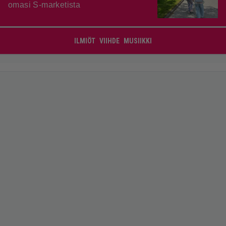
omasi S-marketista
ILMIÖT
VIIHDE
MUSIIKKI