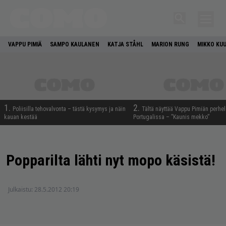
VAPPU PIMIÄ
SAMPO KAULANEN
KATJA STÅHL
MARION RUNG
MIKKO KU
1.
2.
Poliisilla tehovalvonta – tästä kysymys ja näin
Tältä näyttää Vappu Pimiän perhe
kauan kestää
Portugalissa – ”Kaunis mekko”
Popparilta lähti nyt mopo käsistä!
Julkaistu:
28.5.2012 20:19