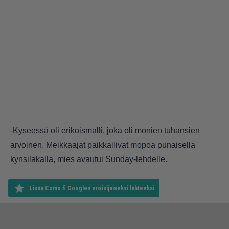
-Kyseessä oli erikoismalli, joka oli monien tuhansien
arvoinen. Meikkaajat paikkailivat mopoa punaisella
kynsilakalla, mies avautui Sunday-lehdelle.
Lisää Como.fi Googlen ensisijaiseksi lähteeksi