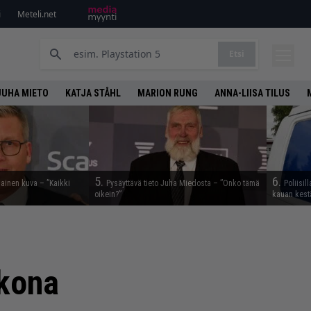
i
Meteli.net
Etsi
JUHA MIETO
KATJA STÅHL
MARION RUNG
ANNA-LIISA TILUS
5.
6.
nainen kuva – ”Kaikki
Pysäyttävä tieto Juha Miedosta – ”Onko tämä
Poliisil
oikein?”
kauan kest
kkona