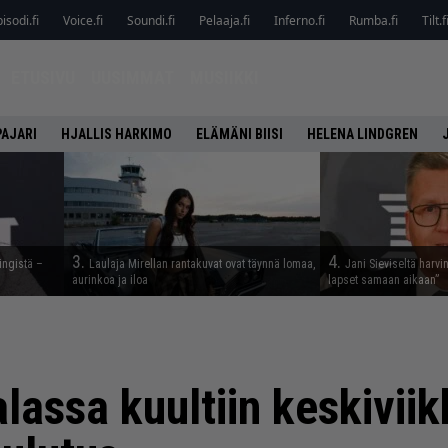
isodi.fi
Voice.fi
Soundi.fi
Pelaaja.fi
Inferno.fi
Rumba.fi
Tilt.f
ETUSIVU
UUSIMMAT
MUSIIKKI
PAJARI
HJALLIS HARKIMO
ELÄMÄNI BIISI
HELENA LINDGREN
3.
4.
ingistä –
Laulaja Mirellan rantakuvat ovat täynnä lomaa,
Jani Sieviseltä harvi
aurinkoa ja iloa
lapset samaan aikaan”
lassa kuultiin keskivii