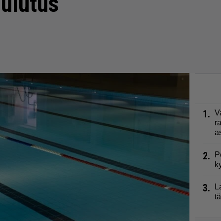
uulutus
1.
V
r
a
2.
P
k
3.
L
t