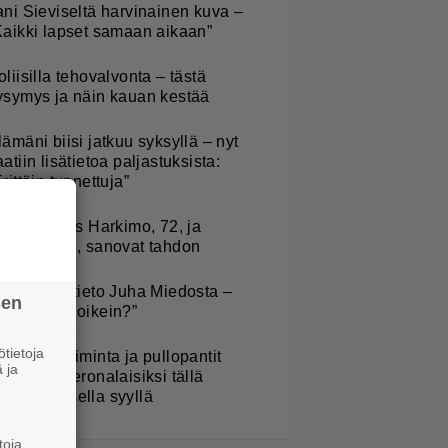
ani Sieviseltä harvinainen kuva –
Kaikki lapset samaan aikaan”
oliisilla tehovalvonta – tästä
ysymys ja näin kauan kestää
lämäni biisi jatkuu syksyllä – nyt
aatiin lisätietoa paljastuksista:
Erittäin tunnettuja”
uno: Hjallis Harkimo, 72, ja
asmine, 38, sanovat tahdon
ysäyttävä tieto Juha Miedosta –
sen
Onko tämä oikein?”
tietoja
arjojen poiminta ja pullopantit
 ja
uuttuvat veronalaisiksi tällä
imenomaisella syyllä
toja