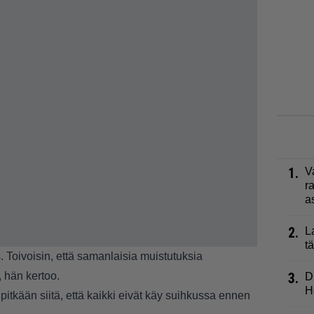
1.
V
r
a
2.
L
t
s. Toivoisin, että samanlaisia muistutuksia
, hän kertoo.
3.
D
H
itkään siitä, että kaikki eivät käy suihkussa ennen