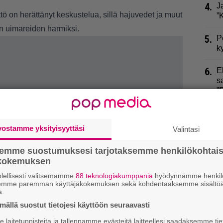
4.
J
 on herättänyt keskustelua, sillä hajuvedet ja muut
”
n uimareiden harmiksi.
5.
P
k
6.
E
s
”
7.
U
J
vostamme yksityisyyttäsi
Valintasi
8.
P
semme suostumuksesi tarjotaksemme henkilökohtai
”
ökokemuksen
lellisesti valitsemamme
88 teknologiakumppania
hyödynnämme henkilö
9.
M
semme paremman käyttäjäkokemuksen sekä kohdentaaksemme sisältöä
m
a.
n
ällä suostut tietojesi käyttöön seuraavasti
laitetunnisteita ja tallennamme evästeitä laitteellesi saadaksemme tie