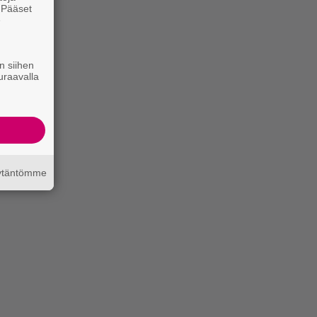
. Pääset
e
n siihen
uraavalla
äytäntömme