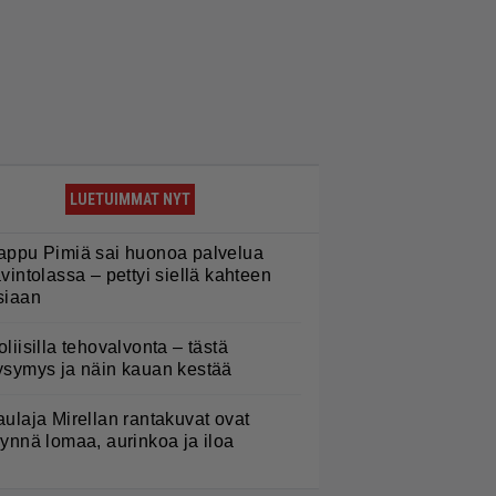
LUETUIMMAT NYT
appu Pimiä sai huonoa palvelua
avintolassa – pettyi siellä kahteen
siaan
oliisilla tehovalvonta – tästä
ysymys ja näin kauan kestää
aulaja Mirellan rantakuvat ovat
äynnä lomaa, aurinkoa ja iloa