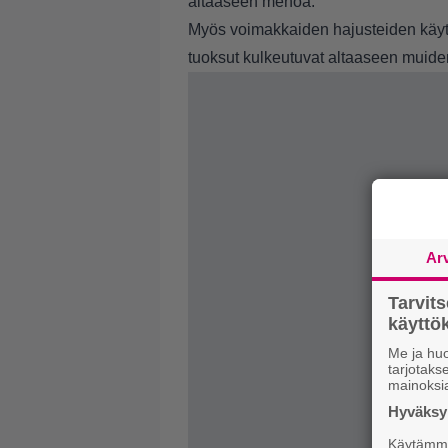
altaaseen menoa.
Myös voimakkaiden hajusteiden käyttö
tuoksut kulkeutuvat altaaseen muide
Ar
Tarvit
käytt
Me ja huo
tarjotak
mainoksi
Hyväksym
Käytämme 