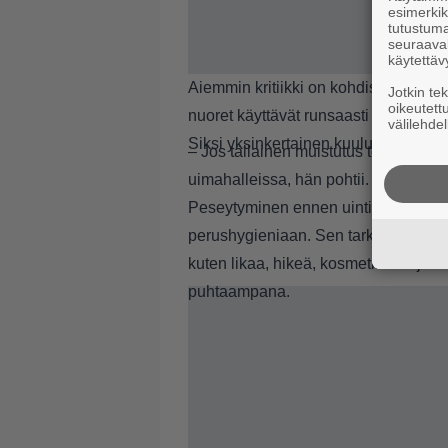
esimerkiks
tutustuma
seuraaval
käytettäv
Aiemmin kritiikki on kohdistunut eri
Jotkin te
oikeutett
nuoret käyttävät runsaasti erilaisia ha
välilehdel
Siksi yksinkertainen kuulutus peseyty
– Jos tällainen muistutus toimii ulk
uimahalleissa, hän pohtii.
Peseytyminen ennen uintia kuuluu k
perushygieniaan. Sen tarkoituksena
kuten likaa, hikeä, kosmetiikkaa ja h
puhtaampana.