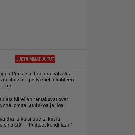
LUETUIMMAT JUTUT
appu Pimiä sai huonoa palvelua
avintolassa – pettyi siellä kahteen
siaan
aulaja Mirellan rantakuvat ovat
äynnä lomaa, aurinkoa ja iloa
iandra julkaisi upeita kuvia
elsingistä – ”Puitteet kohdillaan”