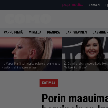
Como.fi
Ep
VAPPU PIMIÄ
MIRELLA
DIANDRA
JANI SIEVINEN
JASMINE 
1.
2.
Vappu Pimiä sai huonoa palvelua ravintolassa
Diandra julkaisi upeita kuvia Hels
– pettyi siellä kahteen asiaan
”Puitteet kohdillaan”
KOTIMAA
Porin maauima