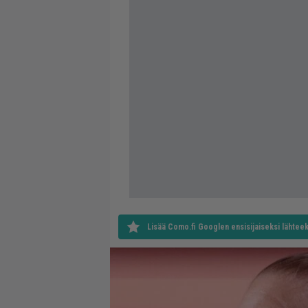
Lisää Como.fi Googlen ensisijaiseksi lähteek