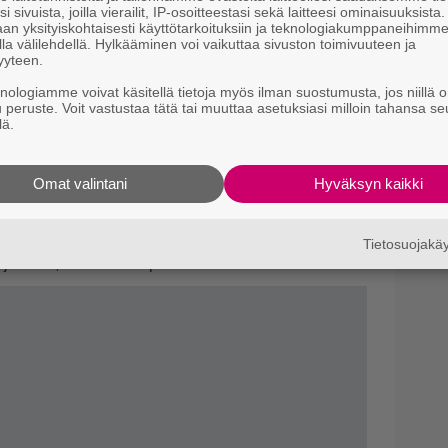
i sivuista, joilla vierailit, IP-osoitteestasi sekä laitteesi ominaisuuksista
an yksityiskohtaisesti käyttötarkoituksiin ja teknologiakumppaneihimm
la välilehdellä. Hylkääminen voi vaikuttaa sivuston toimivuuteen ja
yyteen.
tyisesti vanhempiin uimareihin, mutta nykyisin myös
knologiamme voivat käsitellä tietoja myös ilman suostumusta, jos niillä o
u peruste. Voit vastustaa tätä tai muuttaa asetuksiasi milloin tahansa se
justeita.
lä.
misen tärkeydestä sai asiakkaalta kiitosta.
oilmauimalassa, miksei se toimisi myös
Omat valintani
Hyväksyn kaikki
aikkien uimahallien ja maauimaloiden
 on vähentää altaaseen kulkeutuvia epäpuhtauksia,
Tietosuojak
ajusteita, sekä auttaa pitämään allasvesi