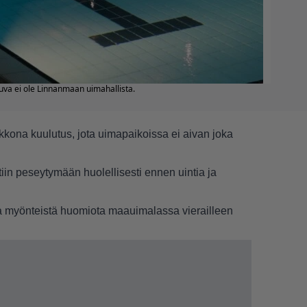
uva ei ole Linnanmaan uimahallista.
kkona kuulutus, jota uimapaikoissa ei aivan joka
ttiin peseytymään huolellisesti ennen uintia ja
a myönteistä huomiota maauimalassa vierailleen