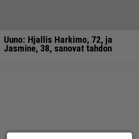
Uuno: Hjallis Harkimo, 72, ja
Jasmine, 38, sanovat tahdon