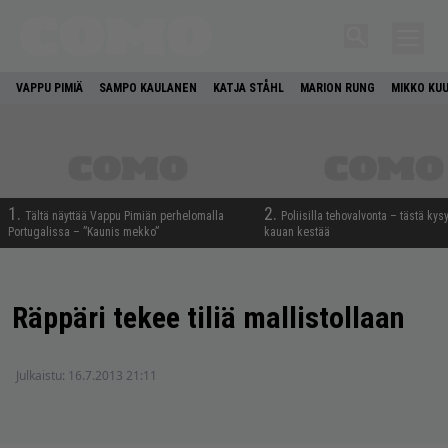
VAPPU PIMIÄ
SAMPO KAULANEN
KATJA STÅHL
MARION RUNG
MIKKO KU
1.
2.
Tältä näyttää Vappu Pimiän perhelomalla
Poliisilla tehovalvonta – tästä kys
Portugalissa – ”Kaunis mekko”
kauan kestää
Räppäri tekee tiliä mallistollaan
Julkaistu:
16.7.2013 21:11