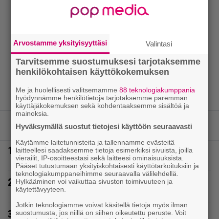
Arvostamme yksityisyyttäsi
Valintasi
Tarvitsemme suostumuksesi tarjotaksemme
henkilökohtaisen käyttökokemuksen
Me ja huolellisesti valitsemamme
88 teknologiakumppania
hyödynnämme henkilötietoja tarjotaksemme paremman
käyttäjäkokemuksen sekä kohdentaaksemme sisältöä ja
mainoksia.
LUETUIMMAT JUTUT
Hyväksymällä suostut tietojesi käyttöön seuraavasti
Käytämme laitetunnisteita ja tallennamme evästeitä
1.
Tältä näyttää Vappu Pimiän perhelomalla
laitteellesi saadaksemme tietoja esimerkiksi sivuista, joilla
vierailit, IP-osoitteestasi sekä laitteesi ominaisuuksista.
Portugalissa – ”Kaunis mekko”
Pääset tutustumaan yksityiskohtaisesti käyttötarkoituksiin ja
teknologiakumppaneihimme seuraavalla välilehdellä.
2.
Poliisilla tehovalvonta – tästä kysymys ja näin
Hylkääminen voi vaikuttaa sivuston toimivuuteen ja
käytettävyyteen.
kauan kestää
Jotkin teknologiamme voivat käsitellä tietoja myös ilman
3.
Poliisilla surullinen ilta Kuopiossa eilen
suostumusta, jos niillä on siihen oikeutettu peruste. Voit