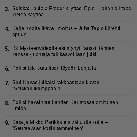
3.
Seiska: Laulaja Frederik lyttäsi Eput – johan oli taas
kielen käyttöä
4.
Kaija Koolta ikävä ilmoitus – Juha Tapio kiirehti
apuun
5.
IS: Mysteerivideolla esiintynyt Tanssii tähtien
kanssa -juontaja tuli kasvoillaan julki
6.
Poliisi teki surullisen löydön Lohjalla
7.
Sari Havas julkaisi rakkaastaan kuvan –
”Seikkailukumppanini”
8.
Poliisi havainnut Lahden Karistossa omituisen
ilmiön
9.
Sara ja Mikko Parikka etsivät uutta kotia –
”Seuraavaan kotiin tämmöinen”