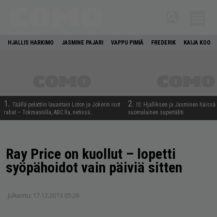
HJALLIS HARKIMO
JASMINE PAJARI
VAPPU PIMIÄ
FREDERIK
KAIJA KOO
1.
2.
Täällä pelattiin lauantain Loton ja Jokerin isot
IS: Hjalliksen ja Jasminen häissä
rahat – Tokmannilla, ABC:lla, netissä…
suomalainen supertähti
Ray Price on kuollut – lopetti
syöpähoidot vain päiviä sitten
Julkaistu:
17.12.2013 05:26