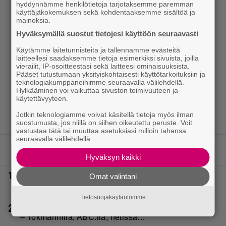
hyödynnämme henkilötietoja tarjotaksemme paremman
käyttäjäkokemuksen sekä kohdentaaksemme sisältöä ja
mainoksia.
Hyväksymällä suostut tietojesi käyttöön seuraavasti
Käytämme laitetunnisteita ja tallennamme evästeitä
laitteellesi saadaksemme tietoja esimerkiksi sivuista, joilla
vierailit, IP-osoitteestasi sekä laitteesi ominaisuuksista.
Pääset tutustumaan yksityiskohtaisesti käyttötarkoituksiin ja
teknologiakumppaneihimme seuraavalla välilehdellä.
Hylkääminen voi vaikuttaa sivuston toimivuuteen ja
käytettävyyteen.
Jotkin teknologiamme voivat käsitellä tietoja myös ilman
suostumusta, jos niillä on siihen oikeutettu peruste. Voit
vastustaa tätä tai muuttaa asetuksiasi milloin tahansa
seuraavalla välilehdellä.
LUETUIMMAT JUTUT
Hyväksyn kaikki
1.
IS: Hjalliksen ja Jasminen häissä suomalainen
Omat valintani
supertähti
Tietosuojakäytäntömme
2.
Täällä pelattiin lauantain Loton ja Jokerin isot rahat
– Tokmannilla, ABC:lla, netissä…