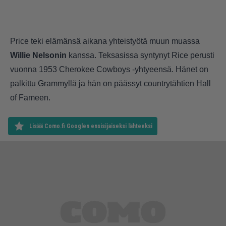
Price teki elämänsä aikana yhteistyötä muun muassa
Willie Nelsonin
kanssa. Teksasissa syntynyt Rice perusti
vuonna 1953 Cherokee Cowboys -yhtyeensä. Hänet on
palkittu Grammyllä ja hän on päässyt countrytähtien Hall
of Fameen.
Lisää Como.fi Googlen ensisijaiseksi lähteeksi