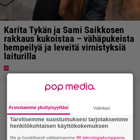
Karita Tykän ja Sami Saikkosen
rakkaus kukoistaa – vähäpukeista
hempeilyä ja leveitä virnistyksiä
laiturilla
Arvostamme yksityisyyttäsi
Valintasi
Tarvitsemme suostumuksesi tarjotaksemme
henkilökohtaisen käyttökokemuksen
Me ja huolellisesti valitsemamme
88 teknologiakumppania