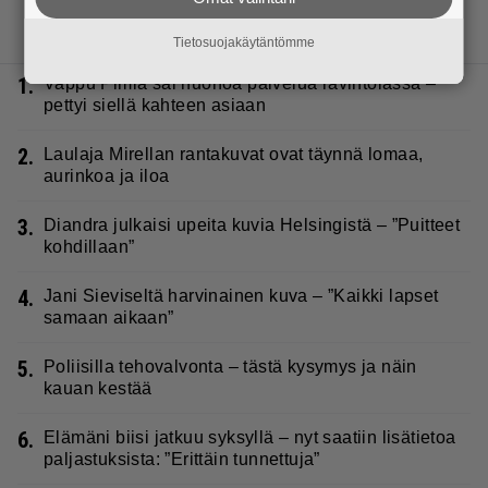
LUETUIMMAT JUTUT
Tietosuojakäytäntömme
1.
Vappu Pimiä sai huonoa palvelua ravintolassa –
pettyi siellä kahteen asiaan
2.
Laulaja Mirellan rantakuvat ovat täynnä lomaa,
aurinkoa ja iloa
3.
Diandra julkaisi upeita kuvia Helsingistä – ”Puitteet
kohdillaan”
4.
Jani Sieviseltä harvinainen kuva – ”Kaikki lapset
samaan aikaan”
5.
Poliisilla tehovalvonta – tästä kysymys ja näin
kauan kestää
6.
Elämäni biisi jatkuu syksyllä – nyt saatiin lisätietoa
paljastuksista: ”Erittäin tunnettuja”