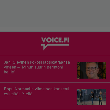
Jani Sievinen kokosi lapsikatraansa
yhteen – ”Minun suurin perintöni
heille”
Eppu Normaalin viimeinen konsertti
esitetään Ylellä