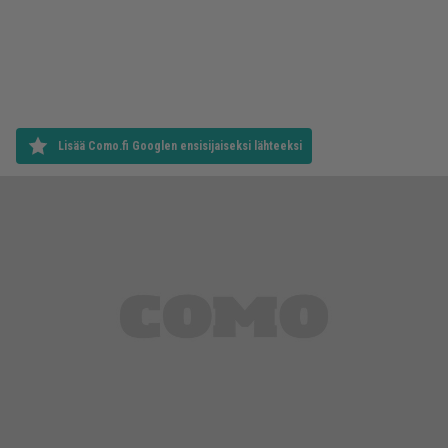
Lisää Como.fi Googlen ensisijaiseksi lähteeksi