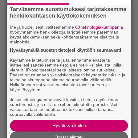
Tarvitsemme suostumuksesi tarjotaksemme
henkilökohtaisen käyttökokemuksen
Me ja huolellisesti valitsemamme
88 teknologiakumppania
hyödynnämme henkilötietoja tarjotaksemme paremman
käyttäjäkokemuksen sekä kohdentaaksemme sisältöä ja
mainoksia.
Hyväksymällä suostut tietojesi käyttöön seuraavasti
Käytämme laitetunnisteita ja tallennamme evästeitä
laitteellesi saadaksemme tietoja esimerkiksi sivuista, joilla
vierailit, IP-osoitteestasi sekä laitteesi ominaisuuksista.
Pääset tutustumaan yksityiskohtaisesti käyttötarkoituksiin ja
teknologiakumppaneihimme seuraavalla välilehdellä.
Hylkääminen voi vaikuttaa sivuston toimivuuteen ja
käytettävyyteen.
Jotkin teknologiamme voivat käsitellä tietoja myös ilman
suostumusta, jos niillä on siihen oikeutettu peruste. Voit
vastustaa tätä tai muuttaa asetuksiasi milloin tahansa
seuraavalla välilehdellä.
Hyväksyn kaikki
Omat valintani