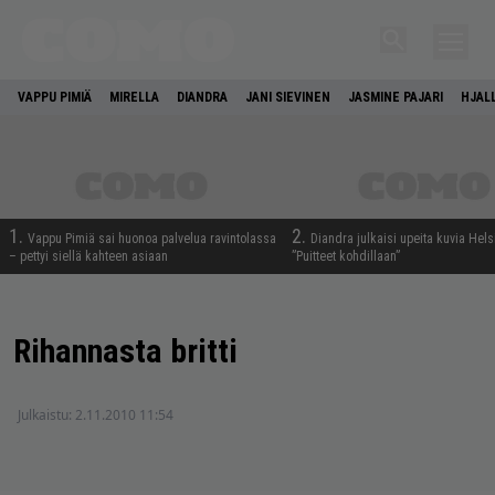
VAPPU PIMIÄ
MIRELLA
DIANDRA
JANI SIEVINEN
JASMINE PAJARI
HJAL
1.
2.
Vappu Pimiä sai huonoa palvelua ravintolassa
Diandra julkaisi upeita kuvia Hels
– pettyi siellä kahteen asiaan
”Puitteet kohdillaan”
Rihannasta britti
Julkaistu:
2.11.2010 11:54