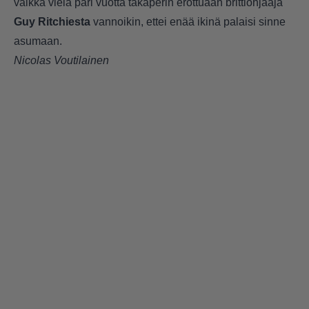
vaikka vielä pari vuotta takaperin erottuaan brittiohjaaja
Guy Ritchiesta
vannoikin, ettei enää ikinä palaisi sinne
asumaan.
Nicolas Voutilainen