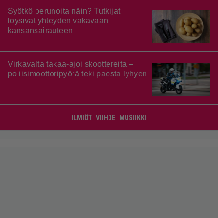
Syötkö perunoita näin? Tutkijat
löysivät yhteyden vakavaan
kansansairauteen
Virkavalta takaa-ajoi skoottereita –
poliisimoottoripyörä teki paosta lyhyen
ILMIÖT
VIIHDE
MUSIIKKI