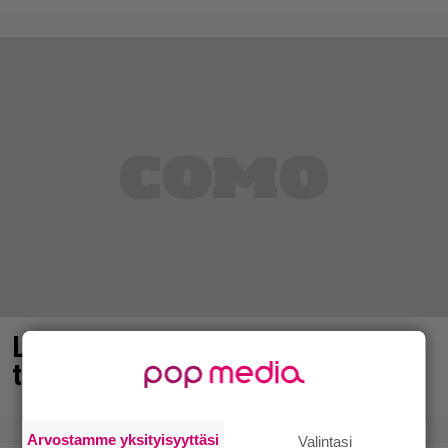
Laulaja Mirellan rantakuvat ovat
täynnä lomaa, aurinkoa ja iloa
Arvostamme yksityisyyttäsi
Valintasi