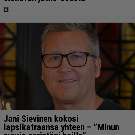
Jani Sievinen kokosi
lapsikatraansa yhteen – ”Minun