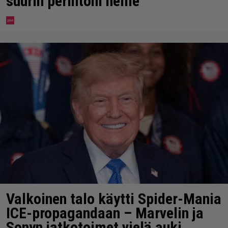
suurin perintöni heille”
Valkoinen talo käytti Spider-Mania
ICE-propagandaan – Marvelin ja
Sonyn jatkotoimet vielä auki