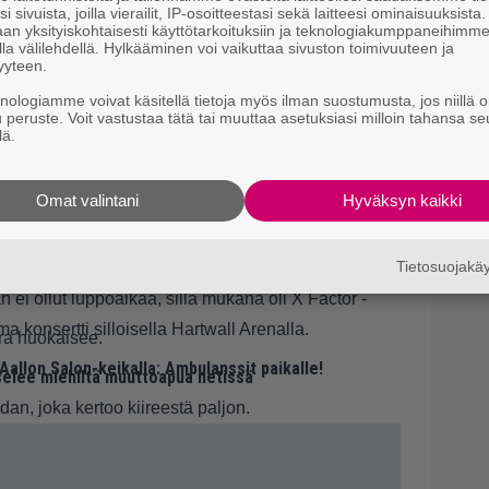
i sivuista, joilla vierailit, IP-osoitteestasi sekä laitteesi ominaisuuksista
9.
P
an yksityiskohtaisesti käyttötarkoituksiin ja teknologiakumppaneihimm
la välilehdellä. Hylkääminen voi vaikuttaa sivuston toimivuuteen ja
k
yyteen.
knologiamme voivat käsitellä tietoja myös ilman suostumusta, jos niillä o
u peruste. Voit vastustaa tätä tai muuttaa asetuksiasi milloin tahansa se
lä.
Omat valintani
Hyväksyn kaikki
roviisut joka viikko kolmen kuukauden ajan”, hän
Tietosuojak
oli vuotta ennen kuin Aalto alkoi valmistautua vuoden
i ollut luppoaikaa, sillä mukana oli X Factor -
 konsertti silloisella Hartwall Arenalla.
ara huokaisee.
allon Salon-keikalla: Ambulanssit paikalle!
selee miehiltä muuttoapua netissä
dan, joka kertoo kiireestä paljon.