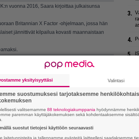
MK:n vuonna 2016, Saara kirjoittaa julkaisunsa
3.
V
r
uoraan Britannian X Factor -ohjelmaan, jossa hän
a
laiset jännittivät kilpailua kovasti maannaistaan
4.
P
eamaksi.
5.
I
t
k
6.
vostamme yksityisyyttäsi
J
Valintasi
r
P
semme suostumuksesi tarjotaksemme henkilökohtai
ökokemuksen
7.
V
lellisesti valitsemamme
88 teknologiakumppania
hyödynnämme henkilö
A
semme paremman käyttäjäkokemuksen sekä kohdentaaksemme sisältöä
a.
8.
P
ällä suostut tietojesi käyttöön seuraavasti
”
laitetunnisteita ja tallennamme evästeitä laitteellesi saadaksemme tie