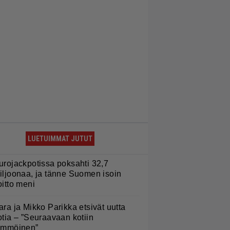
LUETUIMMAT JUTUT
urojackpotissa poksahti 32,7
iljoonaa, ja tänne Suomen isoin
oitto meni
ara ja Mikko Parikka etsivät uutta
otia – ”Seuraavaan kotiin
ämmöinen”