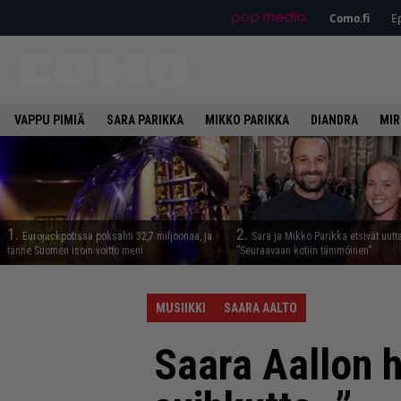
Como.fi
Ep
VAPPU PIMIÄ
SARA PARIKKA
MIKKO PARIKKA
DIANDRA
MIR
1.
2.
Eurojackpotissa poksahti 32,7 miljoonaa, ja
Sara ja Mikko Parikka etsivät uutt
tänne Suomen isoin voitto meni
”Seuraavaan kotiin tämmöinen”
MUSIIKKI
SAARA AALTO
Saara Aallon 