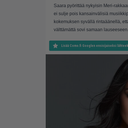
Saara pyörittää nykyisin Meri-rakka
ei sulje pois kansainvälisiä musiikkip
kokemuksen syvällä rintaäänellä, ett
välttämättä sovi samaan lauseeseen
Lisää Como.fi Googlen ensisijaiseksi lähteek