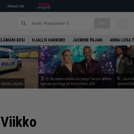
i
Meteli.net
Etsi
ELÄMÄNI BIISI
HJALLIS HARKIMO
JASMINE PAJARI
ANNA-LIISA 
5.
6.
IS: Mysteerivideolla esiintynyt Tanssii tähtien
Janne K
n löydön Lohjalla
kanssa -juontaja tuli kasvoillaan julki
viimeisillä
”Viikko