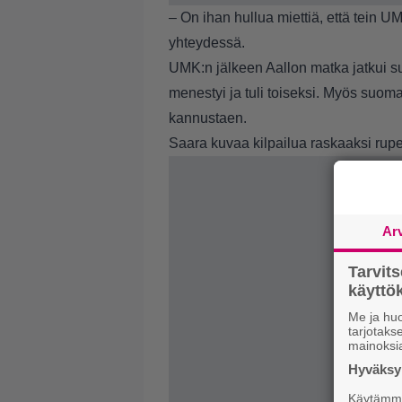
– On ihan hullua miettiä, että tein U
yhteydessä.
UMK:n jälkeen Aallon matka jatkui s
menestyi ja tuli toiseksi. Myös suoma
kannustaen.
Saara kuvaa kilpailua raskaaksi rup
Ar
Tarvit
käytt
Me ja huo
tarjotak
mainoksi
Hyväksym
Käytämme 