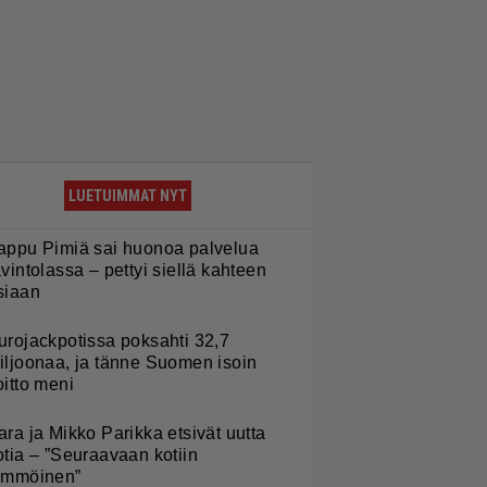
LUETUIMMAT NYT
appu Pimiä sai huonoa palvelua
avintolassa – pettyi siellä kahteen
siaan
urojackpotissa poksahti 32,7
iljoonaa, ja tänne Suomen isoin
oitto meni
ara ja Mikko Parikka etsivät uutta
otia – ”Seuraavaan kotiin
ämmöinen”