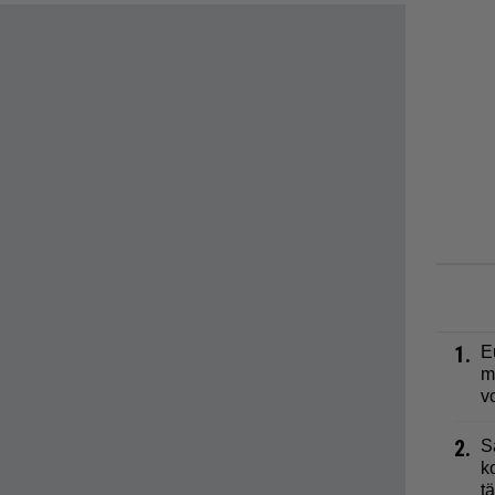
1.
E
m
v
2.
S
k
t