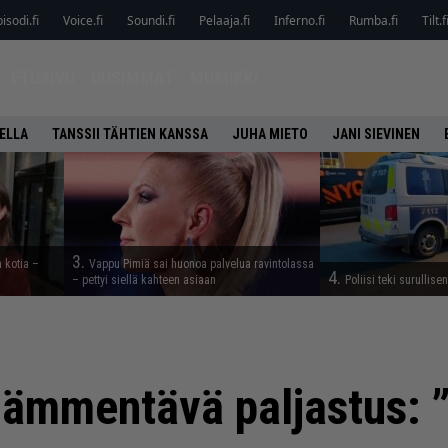
isodi.fi
Voice.fi
Soundi.fi
Pelaaja.fi
Inferno.fi
Rumba.fi
Tilt.f
ETUSIVU
UUSIMMAT
MUSIIKKI
ELLA
TANSSII TÄHTIEN KANSSA
JUHA MIETO
JANI SIEVINEN
3.
a kotia –
Vappu Pimiä sai huonoa palvelua ravintolassa
4.
– pettyi siellä kahteen asiaan
Poliisi teki surullise
hämmentävä paljastus: 