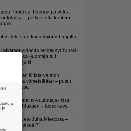
appu Pimiä sai huonoa palvelua
avintolassa – pettyi siellä kahteen
siaan
oliisi teki surullisen löydön Lohjalla
S: Mysteerivideolla esiintynyt Tanssii
ähtien kanssa -juontaja tuli
asvoillaan julki
anne Katajan Krista-vaimon
askausvatsa viimeisillään – pusut
uuhaparkissa
sen
ieläkö muistat tv-kuuluttaja-missi
tietoja
nna-Liisa Tiluksen – tuore kuva
 ja
ysäyttävä tieto Juha Miedosta –
Onko tämä oikein?”
toja