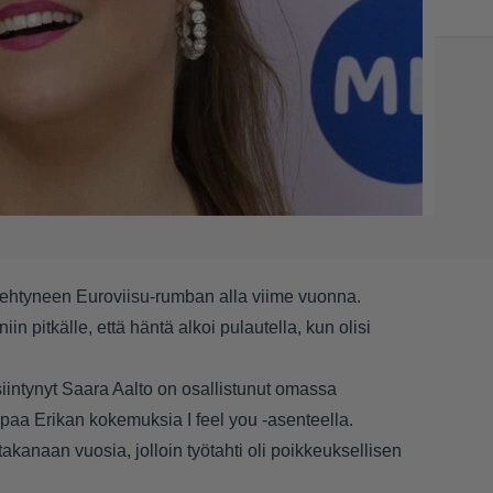
 ehtyneen Euroviisu-rumban alla viime vuonna.
n pitkälle, että häntä alkoi pulautella, kun olisi
esiintynyt Saara Aalto on osallistunut omassa
a Erikan kokemuksia I feel you -asenteella.
takanaan vuosia, jolloin työtahti oli poikkeuksellisen