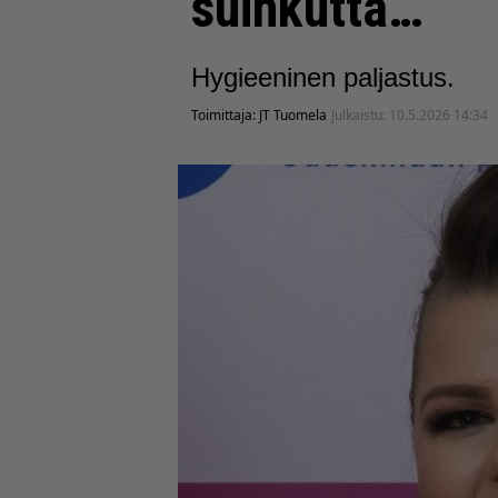
suihkutta…”
Hygieeninen paljastus.
Toimittaja:
JT Tuomela
Julkaistu:
10.5.2026 14:34