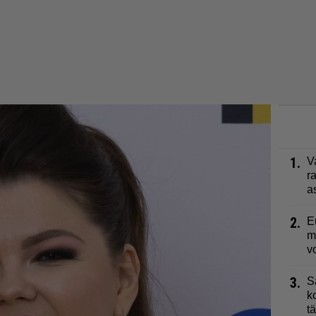
1.
V
r
a
2.
E
m
v
3.
S
k
t