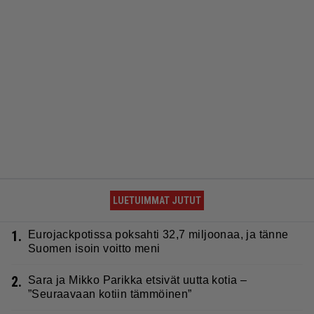
LUETUIMMAT JUTUT
1.
Eurojackpotissa poksahti 32,7 miljoonaa, ja tänne
Suomen isoin voitto meni
2.
Sara ja Mikko Parikka etsivät uutta kotia –
”Seuraavaan kotiin tämmöinen”