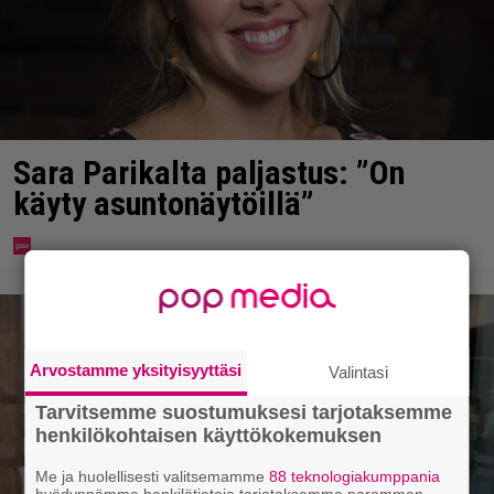
Sara Parikalta paljastus: ”On
käyty asuntonäytöillä”
Arvostamme yksityisyyttäsi
Valintasi
Tarvitsemme suostumuksesi tarjotaksemme
henkilökohtaisen käyttökokemuksen
Me ja huolellisesti valitsemamme
88 teknologiakumppania