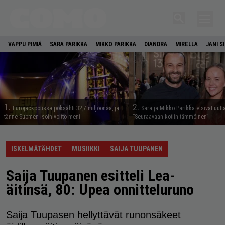
VAPPU PIMIÄ
SARA PARIKKA
MIKKO PARIKKA
DIANDRA
MIRELLA
JANI S
1.
2.
Eurojackpotissa poksahti 32,7 miljoonaa, ja
Sara ja Mikko Parikka etsivät uutt
tänne Suomen isoin voitto meni
”Seuraavaan kotiin tämmöinen”
ISKELMÄTÄHDET
MUSIIKKI
SAIJA TUUPANEN
Saija Tuupanen esitteli Lea-
äitinsä, 80: Upea onnitteluruno
Saija Tuupasen hellyttävät runonsäkeet