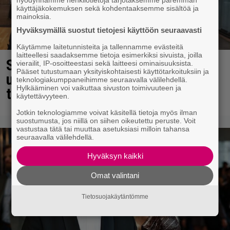
hyödynnämme henkilötietoja tarjotaksemme paremman
käyttäjäkokemuksen sekä kohdentaaksemme sisältöä ja
mainoksia.
Hyväksymällä suostut tietojesi käyttöön seuraavasti
Käytämme laitetunnisteita ja tallennamme evästeitä
laitteellesi saadaksemme tietoja esimerkiksi sivuista, joilla
Sara ja Mikko Parikka etsivät
vierailit, IP-osoitteestasi sekä laitteesi ominaisuuksista.
Pääset tutustumaan yksityiskohtaisesti käyttötarkoituksiin ja
uutta kotia – ”Seuraavaan kotiin
teknologiakumppaneihimme seuraavalla välilehdellä.
Hylkääminen voi vaikuttaa sivuston toimivuuteen ja
tämmöinen”
käytettävyyteen.
Jotkin teknologiamme voivat käsitellä tietoja myös ilman
suostumusta, jos niillä on siihen oikeutettu peruste. Voit
vastustaa tätä tai muuttaa asetuksiasi milloin tahansa
seuraavalla välilehdellä.
Hyväksyn kaikki
Omat valintani
Tietosuojakäytäntömme