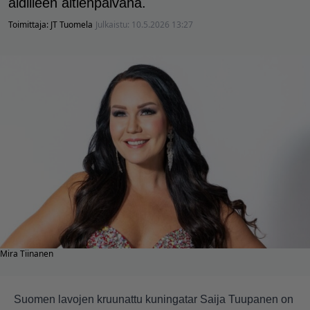
äidilleen äitienpäivänä.
Toimittaja:
JT Tuomela
Julkaistu:
10.5.2026 13:27
Mira Tiinanen
Suomen lavojen kruunattu kuningatar Saija Tuupanen on