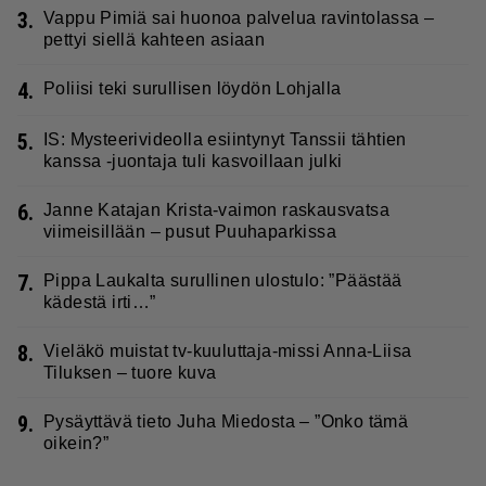
3.
Vappu Pimiä sai huonoa palvelua ravintolassa –
pettyi siellä kahteen asiaan
4.
Poliisi teki surullisen löydön Lohjalla
5.
IS: Mysteerivideolla esiintynyt Tanssii tähtien
kanssa -juontaja tuli kasvoillaan julki
6.
Janne Katajan Krista-vaimon raskausvatsa
viimeisillään – pusut Puuhaparkissa
7.
Pippa Laukalta surullinen ulostulo: ”Päästää
kädestä irti…”
8.
Vieläkö muistat tv-kuuluttaja-missi Anna-Liisa
Tiluksen – tuore kuva
9.
Pysäyttävä tieto Juha Miedosta – ”Onko tämä
oikein?”