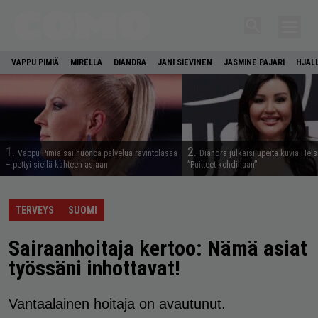
VAPPU PIMIÄ
MIRELLA
DIANDRA
JANI SIEVINEN
JASMINE PAJARI
HJAL
1.
2.
Vappu Pimiä sai huonoa palvelua ravintolassa
Diandra julkaisi upeita kuvia Hels
– pettyi siellä kahteen asiaan
”Puitteet kohdillaan”
TERVEYS
SUOMI
Sairaanhoitaja kertoo: Nämä asiat
työssäni inhottavat!
Vantaalainen hoitaja on avautunut.