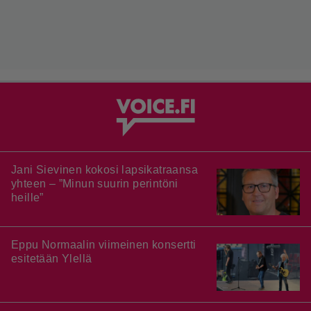
Jani Sievinen kokosi lapsikatraansa
yhteen – ”Minun suurin perintöni
heille”
Eppu Normaalin viimeinen konsertti
esitetään Ylellä