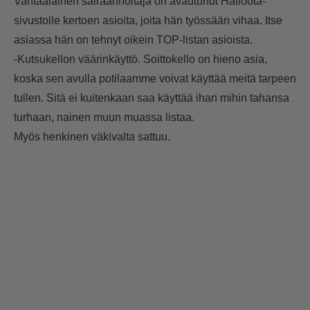
Vantaalainen sairaanhoitaja on avautunut Halloota-
sivustolle kertoen asioita, joita hän työssään vihaa. Itse
asiassa hän on tehnyt oikein TOP-listan asioista.
-Kutsukellon väärinkäyttö. Soittokello on hieno asia,
koska sen avulla potilaamme voivat käyttää meitä tarpeen
tullen. Sitä ei kuitenkaan saa käyttää ihan mihin tahansa
turhaan, nainen muun muassa listaa.
Myös henkinen väkivalta sattuu.