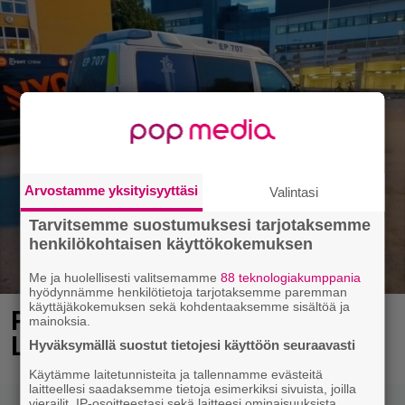
Arvostamme yksityisyyttäsi
Valintasi
Tarvitsemme suostumuksesi tarjotaksemme
henkilökohtaisen käyttökokemuksen
Me ja huolellisesti valitsemamme
88 teknologiakumppania
hyödynnämme henkilötietoja tarjotaksemme paremman
käyttäjäkokemuksen sekä kohdentaaksemme sisältöä ja
Poliisi teki surullisen löydön
mainoksia.
Lohjalla
Hyväksymällä suostut tietojesi käyttöön seuraavasti
Käytämme laitetunnisteita ja tallennamme evästeitä
laitteellesi saadaksemme tietoja esimerkiksi sivuista, joilla
vierailit, IP-osoitteestasi sekä laitteesi ominaisuuksista.