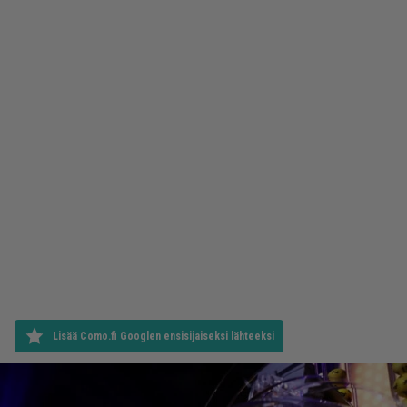
Lisää Como.fi Googlen ensisijaiseksi lähteeksi