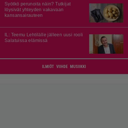
Syötkö perunoita näin? Tutkijat
löysivät yhteyden vakavaan
kansansairauteen
IL: Teemu Lehtilälle jälleen uusi rooli
Salatuissa elämissä
ILMIÖT
VIIHDE
MUSIIKKI