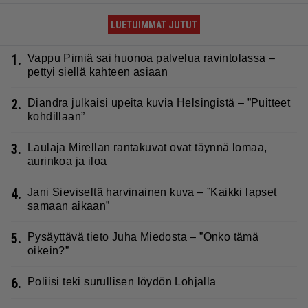
LUETUIMMAT JUTUT
1.
Vappu Pimiä sai huonoa palvelua ravintolassa –
pettyi siellä kahteen asiaan
2.
Diandra julkaisi upeita kuvia Helsingistä – ”Puitteet
kohdillaan”
3.
Laulaja Mirellan rantakuvat ovat täynnä lomaa,
aurinkoa ja iloa
4.
Jani Sieviseltä harvinainen kuva – ”Kaikki lapset
samaan aikaan”
5.
Pysäyttävä tieto Juha Miedosta – ”Onko tämä
oikein?”
6.
Poliisi teki surullisen löydön Lohjalla