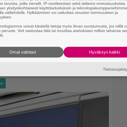
i sivuista, joilla vierailit, IP-osoitteestasi sekä laitteesi ominaisuuksista
an yksityiskohtaisesti käyttötarkoituksiin ja teknologiakumppaneihimm
la välilehdellä. Hylkääminen voi vaikuttaa sivuston toimivuuteen ja
yyteen.
knologiamme voivat käsitellä tietoja myös ilman suostumusta, jos niillä o
u peruste. Voit vastustaa tätä tai muuttaa asetuksiasi milloin tahansa se
lä.
 eräs juristi pyysi häntä palaveriin tulevasta
sivat olleet miehiä, ja juristi teki
Omat valintani
Hyväksyn kaikki
ta päällä, missä tissit näyttää kivalta, Sieppi
Tietosuojak
iin korkean palkkion, että järjestäjät kieltäytyivät.
si