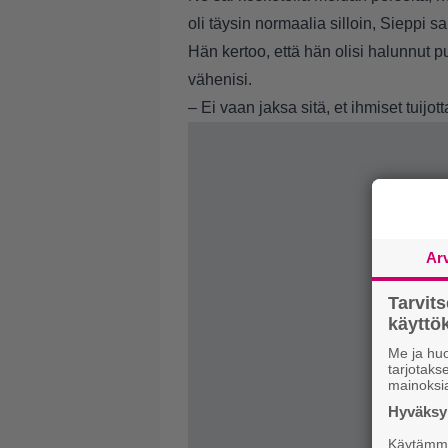
oli täysin normaalia silloin, Sieppi s
Hän kertoo, että hän olisi halunnut 
vähenisi.
– Ei vaan jaksa sitä, et ihmiset tuijott
Ar
Tarvit
käytt
Me ja huo
tarjotak
mainoksi
Hyväksym
Käytämme 