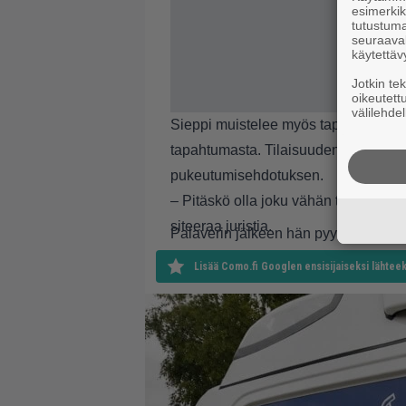
esimerkiks
tutustuma
seuraaval
käytettäv
Jotkin te
oikeutett
välilehdel
Sieppi muistelee myös tapausta, jossa
tapahtumasta. Tilaisuuden asiakkaat oli
pukeutumisehdotuksen.
– Pitäskö olla joku vähän tiukempi pai
siteeraa juristia.
Palaverin jälkeen hän pyysi keikasta n
Lisää Como.fi Googlen ensisijaiseksi lähteek