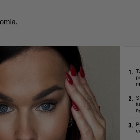
tomia.
1.
T
p
m
2.
S
t
n
3.
P
e