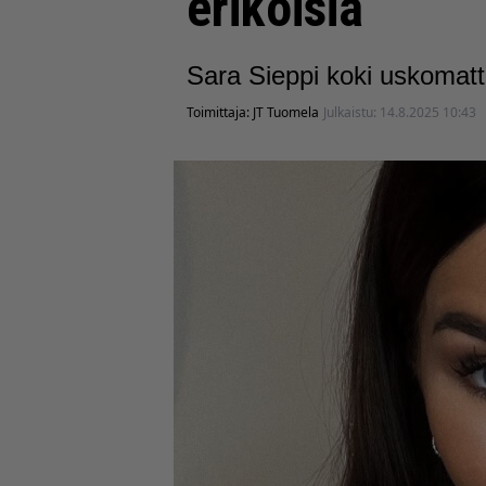
erikoisia
Sara Sieppi koki uskomat
Toimittaja:
JT Tuomela
Julkaistu:
14.8.2025 10:43