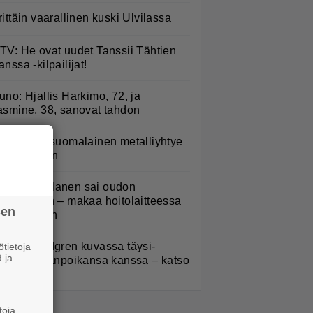
rittäin vaarallinen kuski Ulvilassa
TV: He ovat uudet Tanssii Tähtien
anssa -kilpailijat!
uno: Hjallis Harkimo, 72, ja
asmine, 38, sanovat tahdon
akastettu suomalainen metalliyhtye
ekee paluun
ampo Kaulanen sai oudon
ulehduksen – makaa hoitolaitteessa
sen
ytkähdellen
elena Lindgren kuvassa täysi-
tietoja
 ja
käisen pojanpoikansa kanssa – katso
toja