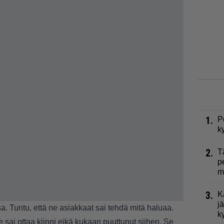
1.
P
k
2.
T
p
m
3.
K
j
sa. Tuntu, että ne asiakkaat sai tehdä mitä haluaa.
k
 sai ottaa kiinni eikä kukaan puuttunut siihen. Se