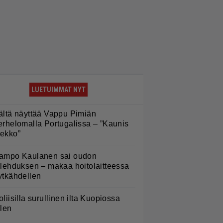
LUETUIMMAT NYT
ältä näyttää Vappu Pimiän
erhelomalla Portugalissa – ”Kaunis
ekko”
ampo Kaulanen sai oudon
ulehduksen – makaa hoitolaitteessa
ytkähdellen
oliisilla surullinen ilta Kuopiossa
ilen