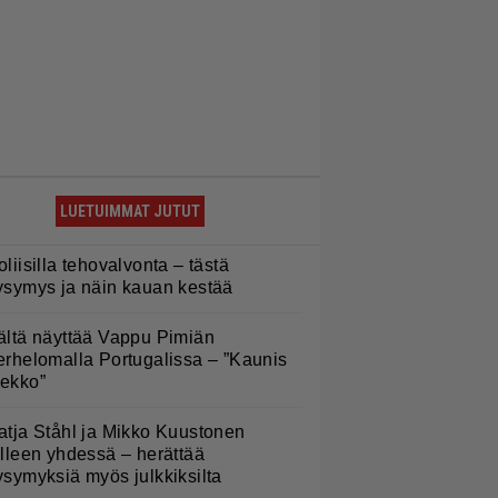
LUETUIMMAT JUTUT
oliisilla tehovalvonta – tästä
ysymys ja näin kauan kestää
ältä näyttää Vappu Pimiän
erhelomalla Portugalissa – ”Kaunis
ekko”
atja Ståhl ja Mikko Kuustonen
älleen yhdessä – herättää
ysymyksiä myös julkkiksilta