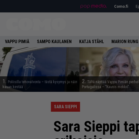
Como.fi
Ep
VAPPU PIMIÄ
SAMPO KAULANEN
KATJA STÅHL
MARION RUNG
1.
2.
Poliisilla tehovalvonta – tästä kysymys ja näin
Tältä näyttää Vappu Pimiän perhe
kauan kestää
Portugalissa – ”Kaunis mekko”
SARA SIEPPI
Sara Sieppi tap