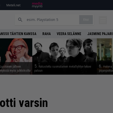
i
Meteli.net
Etsi
ANSSII TÄHTIEN KANSSA
RAHA
VEERA SELÄNNE
JASMINE PAJARI
5.
6.
Kuustonen jälleen
Rakastettu suomalainen metalliyhtye tekee
Helena 
myksiä myös julkkiksilta
paluun
pojanpoika
otti varsin