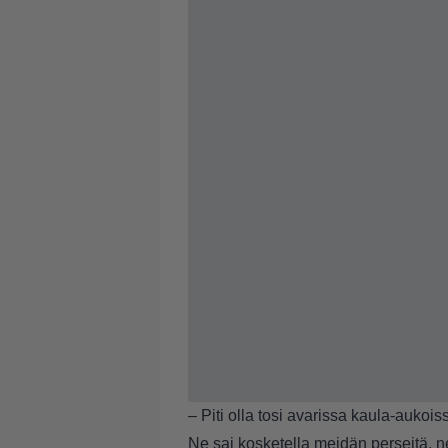
– Piti olla tosi avarissa kaula-aukois
Ne sai kosketella meidän perseitä, ne