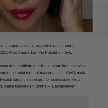
ät omaa
podcastiaan
, jossa he ovat palanneet
a 2011 Miss Suomi, kun Pia Pakarinen (nyk.
ulostaa tämän päivän missien korvaan kammottavilta.
ivuoteen kuului monenlaisia edustustehtäviä, mutta
Erityisesti hän muistelee promo- ja messukeikkoja,
tä ohjasi tilaisuuden luonne – ja asiakkaiden