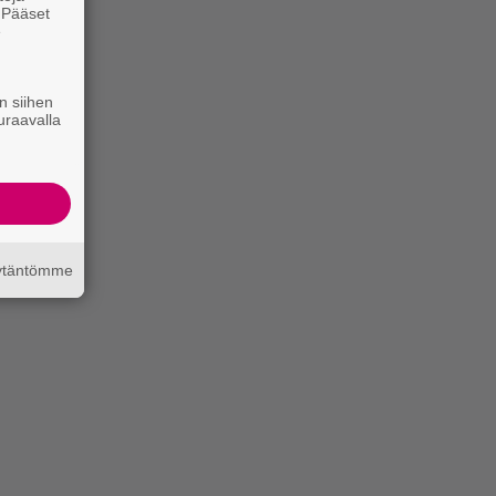
. Pääset
e
n siihen
uraavalla
äytäntömme