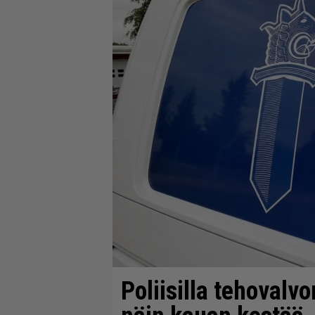
Poliisilla tehovalv