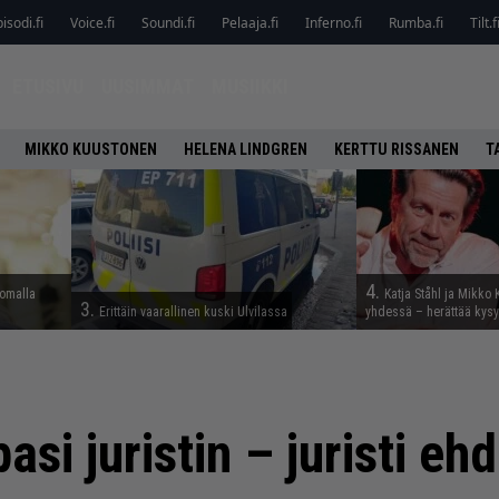
isodi.fi
Voice.fi
Soundi.fi
Pelaaja.fi
Inferno.fi
Rumba.fi
Tilt.f
ETUSIVU
UUSIMMAT
MUSIIKKI
MIKKO KUUSTONEN
HELENA LINDGREN
KERTTU RISSANEN
T
4.
lomalla
Katja Ståhl ja Mikko 
3.
Erittäin vaarallinen kuski Ulvilassa
yhdessä – herättää kysy
asi juristin – juristi ehd