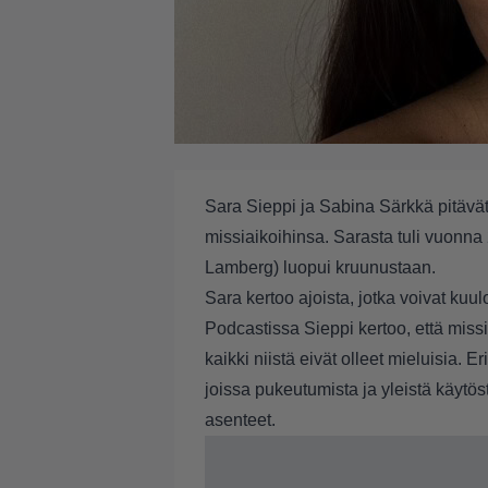
Sara Sieppi ja Sabina Särkkä pitäv
missiaikoihinsa. Sarasta tuli vuonn
Lamberg) luopui kruunustaan.
Sara kertoo ajoista, jotka voivat ku
Podcastissa Sieppi kertoo, että miss
kaikki niistä eivät olleet mieluisia. 
joissa pukeutumista ja yleistä käytös
asenteet.