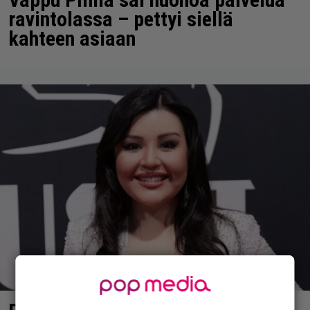
ravintolassa – pettyi siellä
kahteen asiaan