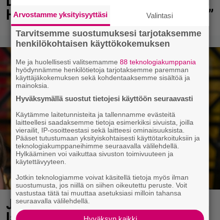
Diandra julkaisi upeita kuvia
Helsingistä – ”Puitteet kohdillaan”
Arvostamme yksityisyyttäsi
Valintasi
Tarvitsemme suostumuksesi tarjotaksemme
henkilökohtaisen käyttökokemuksen
Me ja huolellisesti valitsemamme
88 teknologiakumppania
hyödynnämme henkilötietoja tarjotaksemme paremman
käyttäjäkokemuksen sekä kohdentaaksemme sisältöä ja
mainoksia.
Hyväksymällä suostut tietojesi käyttöön seuraavasti
Käytämme laitetunnisteita ja tallennamme evästeitä
laitteellesi saadaksemme tietoja esimerkiksi sivuista, joilla
vierailit, IP-osoitteestasi sekä laitteesi ominaisuuksista.
Pääset tutustumaan yksityiskohtaisesti käyttötarkoituksiin ja
teknologiakumppaneihimme seuraavalla välilehdellä.
Hylkääminen voi vaikuttaa sivuston toimivuuteen ja
käytettävyyteen.
Jotkin teknologiamme voivat käsitellä tietoja myös ilman
suostumusta, jos niillä on siihen oikeutettu peruste. Voit
vastustaa tätä tai muuttaa asetuksiasi milloin tahansa
Jani Sievinen kokosi
seuraavalla välilehdellä.
lapsikatraansa yhteen – ”Minun
Hyväksyn kaikki