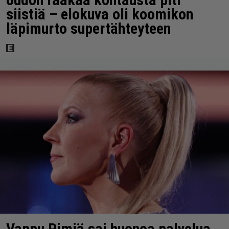
siistiä – elokuva oli koomikon
läpimurto supertähteyteen
Vappu Pimiä sai huonoa palvelua