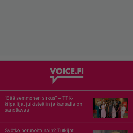
”Että semmonen sirkus” – TTK-
kilpailijat julkistettiin ja kansalla on
sanottavaa
Syötkö perunoita näin? Tutkijat