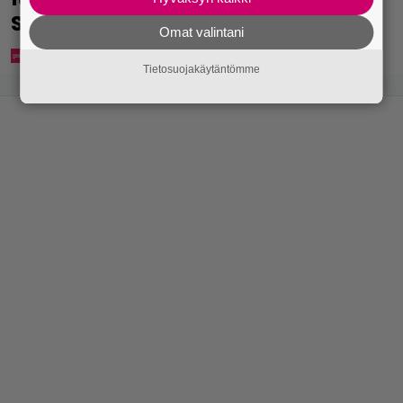
suurin perintöni heille”
Omat valintani
Tietosuojakäytäntömme