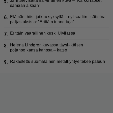
5.
Jani Sieviseltä harvinainen kuva – ”Kaikki lapset
samaan aikaan”
6.
Elämäni biisi jatkuu syksyllä – nyt saatiin lisätietoa
paljastuksista: ”Erittäin tunnettuja”
7.
Erittäin vaarallinen kuski Ulvilassa
8.
Helena Lindgren kuvassa täysi-ikäisen
pojanpoikansa kanssa – katso
9.
Rakastettu suomalainen metalliyhtye tekee paluun