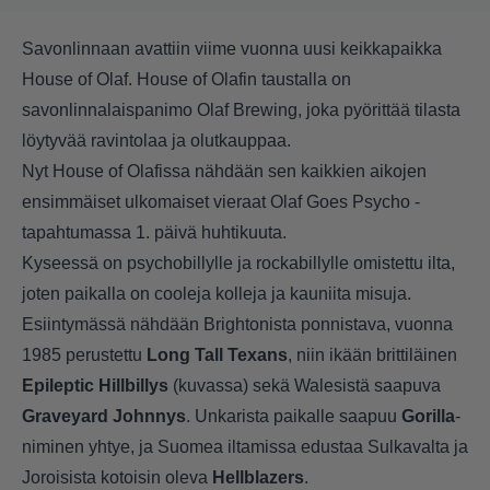
Savonlinnaan avattiin viime vuonna uusi keikkapaikka
House of Olaf. House of Olafin taustalla on
savonlinnalaispanimo Olaf Brewing, joka pyörittää tilasta
löytyvää ravintolaa ja olutkauppaa.
Nyt House of Olafissa nähdään sen kaikkien aikojen
ensimmäiset ulkomaiset vieraat Olaf Goes Psycho -
tapahtumassa 1. päivä huhtikuuta.
Kyseessä on psychobillylle ja rockabillylle omistettu ilta,
joten paikalla on cooleja kolleja ja kauniita misuja.
Esiintymässä nähdään Brightonista ponnistava, vuonna
1985 perustettu
Long Tall Texans
, niin ikään brittiläinen
Epileptic Hillbillys
(kuvassa) sekä Walesistä saapuva
Graveyard Johnnys
. Unkarista paikalle saapuu
Gorilla
-
niminen yhtye, ja Suomea iltamissa edustaa Sulkavalta ja
Joroisista kotoisin oleva
Hellblazers
.