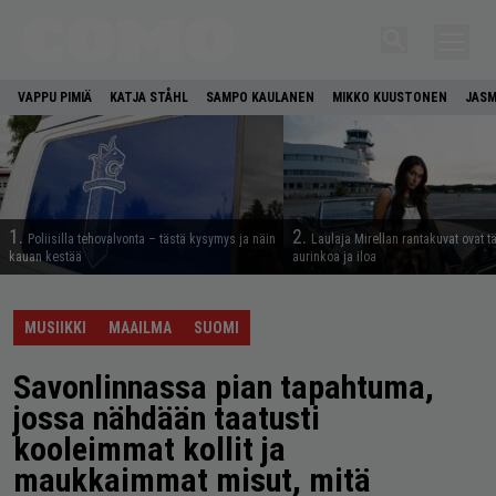
VAPPU PIMIÄ
KATJA STÅHL
SAMPO KAULANEN
MIKKO KUUSTONEN
JASM
1.
2.
Poliisilla tehovalvonta – tästä kysymys ja näin
Laulaja Mirellan rantakuvat ovat 
kauan kestää
aurinkoa ja iloa
MUSIIKKI
MAAILMA
SUOMI
Savonlinnassa pian tapahtuma,
jossa nähdään taatusti
kooleimmat kollit ja
maukkaimmat misut, mitä