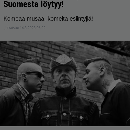
Suomesta löytyy!
Komeaa musaa, komeita esiintyjiä!
Julkaistu:
14.3.2023 06:22