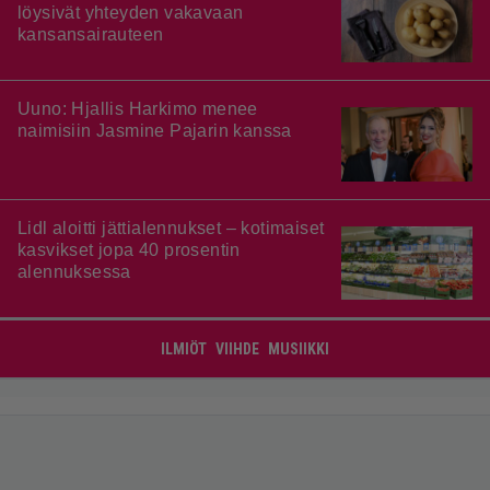
löysivät yhteyden vakavaan
kansansairauteen
Uuno: Hjallis Harkimo menee
naimisiin Jasmine Pajarin kanssa
Lidl aloitti jättialennukset – kotimaiset
kasvikset jopa 40 prosentin
alennuksessa
ILMIÖT
VIIHDE
MUSIIKKI