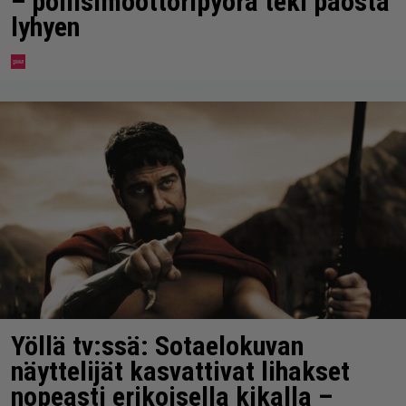
– poliisimoottoripyörä teki paosta
lyhyen
Yöllä tv:ssä: Sotaelokuvan
näyttelijät kasvattivat lihakset
nopeasti erikoisella kikalla –