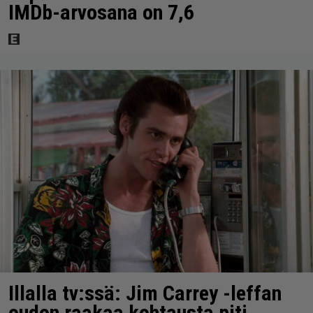
IMDb-arvosana on 7,6
Illalla tv:ssä: Jim Carrey -leffan
oudon raakaa kohtausta piti