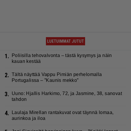
LUETUIMMAT JUTUT
1.
Poliisilla tehovalvonta – tästä kysymys ja näin
kauan kestää
2.
Tältä näyttää Vappu Pimiän perhelomalla
Portugalissa – ”Kaunis mekko”
3.
Uuno: Hjallis Harkimo, 72, ja Jasmine, 38, sanovat
tahdon
4.
Laulaja Mirellan rantakuvat ovat täynnä lomaa,
aurinkoa ja iloa