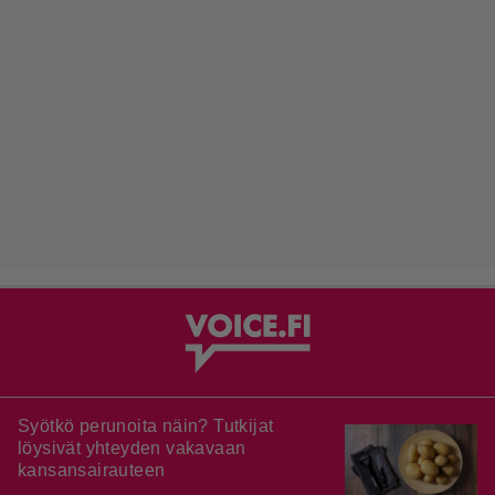
Syötkö perunoita näin? Tutkijat
löysivät yhteyden vakavaan
kansansairauteen