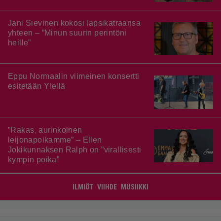
Jani Sievinen kokosi lapsikatraansa
yhteen – ”Minun suurin perintöni
heille”
Eppu Normaalin viimeinen konsertti
esitetään Ylellä
”Rakas, aurinkoinen
leijonapoikamme” – Ellen
Jokikunnaksen Ralph on ”virallisesti
kympin poika”
ILMIÖT
VIIHDE
MUSIIKKI