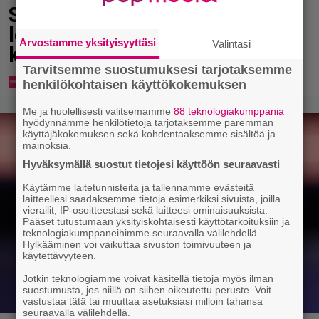
Syötkö perunoita näin? Tutkijat
löysivät yhteyden vakavaan
Arvostamme yksityisyyttäsi
Valintasi
kansansairauteen
Tarvitsemme suostumuksesi tarjotaksemme
henkilökohtaisen käyttökokemuksen
Me ja huolellisesti valitsemamme
88 teknologiakumppania
hyödynnämme henkilötietoja tarjotaksemme paremman
käyttäjäkokemuksen sekä kohdentaaksemme sisältöä ja
mainoksia.
Hyväksymällä suostut tietojesi käyttöön seuraavasti
Käytämme laitetunnisteita ja tallennamme evästeitä
laitteellesi saadaksemme tietoja esimerkiksi sivuista, joilla
vierailit, IP-osoitteestasi sekä laitteesi ominaisuuksista.
Pääset tutustumaan yksityiskohtaisesti käyttötarkoituksiin ja
teknologiakumppaneihimme seuraavalla välilehdellä.
Hylkääminen voi vaikuttaa sivuston toimivuuteen ja
käytettävyyteen.
Jotkin teknologiamme voivat käsitellä tietoja myös ilman
suostumusta, jos niillä on siihen oikeutettu peruste. Voit
vastustaa tätä tai muuttaa asetuksiasi milloin tahansa
seuraavalla välilehdellä.