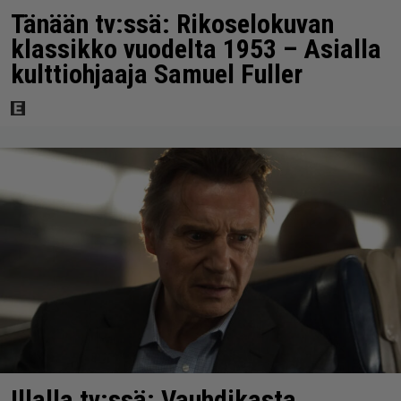
Tänään tv:ssä: Rikoselokuvan
klassikko vuodelta 1953 – Asialla
kulttiohjaaja Samuel Fuller
Illalla tv:ssä: Vauhdikasta