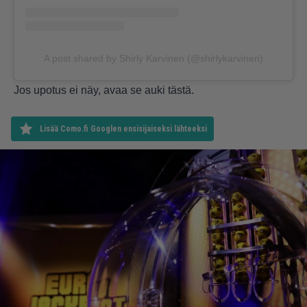
A post shared by Shirly Karvinen (@shirlykarvinen)
Jos upotus ei näy, avaa se auki
tästä
.
Lisää Como.fi Googlen ensisijaiseksi lähteeksi