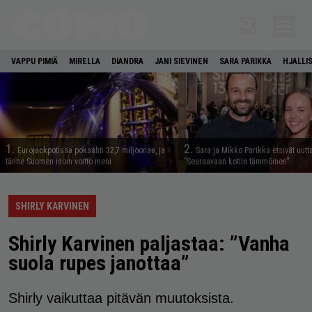
VAPPU PIMIÄ
MIRELLA
DIANDRA
JANI SIEVINEN
SARA PARIKKA
HJALLI
1.
2.
Eurojackpotissa poksahti 32,7 miljoonaa, ja
Sara ja Mikko Parikka etsivät uutt
tänne Suomen isoin voitto meni
”Seuraavaan kotiin tämmöinen”
SHIRLY KARVINEN
Shirly Karvinen paljastaa: ”Vanha
suola rupes janottaa”
Shirly vaikuttaa pitävän muutoksista.