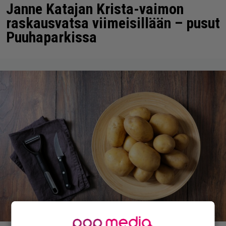
Janne Katajan Krista-vaimon
raskausvatsa viimeisillään – pusut
Puuhaparkissa