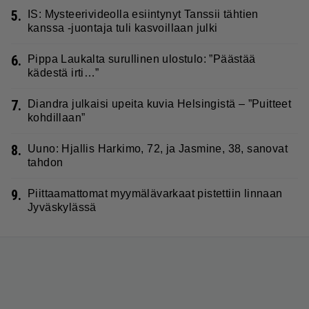
5.
IS: Mysteerivideolla esiintynyt Tanssii tähtien
kanssa -juontaja tuli kasvoillaan julki
6.
Pippa Laukalta surullinen ulostulo: ”Päästää
kädestä irti…”
7.
Diandra julkaisi upeita kuvia Helsingistä – ”Puitteet
kohdillaan”
8.
Uuno: Hjallis Harkimo, 72, ja Jasmine, 38, sanovat
tahdon
9.
Piittaamattomat myymälävarkaat pistettiin linnaan
Jyväskylässä