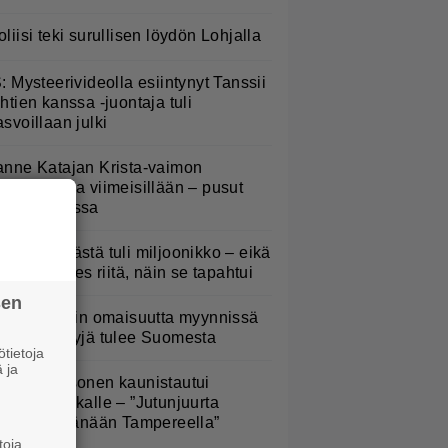
oliisi teki surullisen löydön Lohjalla
S: Mysteerivideolla esiintynyt Tanssii
ähtien kanssa -juontaja tuli
asvoillaan julki
anne Katajan Krista-vaimon
askausvatsa viimeisillään – pusut
uuhaparkissa
appu Pimiästä tuli miljoonikko – eikä
ksi milli edes riitä, näin se tapahtui
sen
ofia Belórfin omaisuutta myynnissä
 jälleenmyyjä tulee Suomesta
tietoja
 ja
eikki Paasonen kaunistautui
ppujen keikalle – ”Jutunjuurta
ikaiseksi tänään Tampereella”
toja