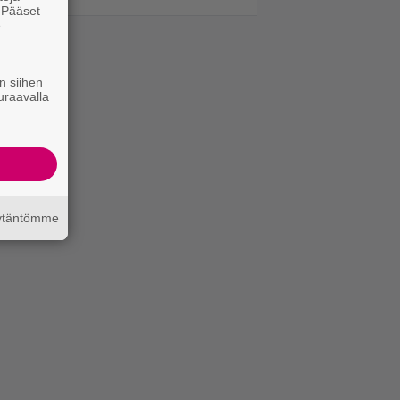
. Pääset
e
n siihen
uraavalla
äytäntömme