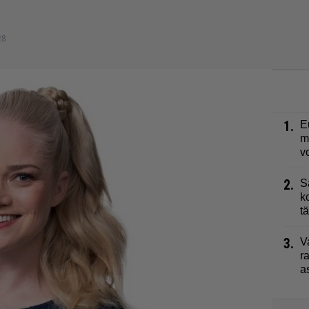
28
1.
E
m
v
2.
S
k
t
3.
V
r
a