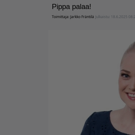
Pippa palaa!
Toimittaja:
Jarkko Fräntilä
Julkaistu:
18.6.2025 08: