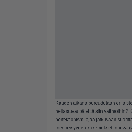
Kauden aikana pureudutaan erilaisten 
heijastuvat päivittäisiin valintoihin?
perfektionismi ajaa jatkuvaan suori
menneisyyden kokemukset muovaava