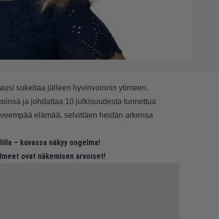
usi sukeltaa jälleen hyvinvoinnin ytimeen.
siinsä ja johdattaa 10 julkisuudesta tunnettua
terveempää elämää, selvittäen heidän arkensa
lilla – kuvassa näkyy ongelma!
ilmeet ovat näkemisen arvoiset!