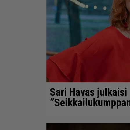
Sari Havas julkais
”Seikkailukumppan