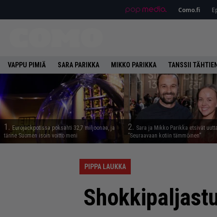
Como.fi
Ep
VAPPU PIMIÄ
SARA PARIKKA
MIKKO PARIKKA
TANSSII TÄHTIE
1.
2.
Eurojackpotissa poksahti 32,7 miljoonaa, ja
Sara ja Mikko Parikka etsivät uutt
tänne Suomen isoin voitto meni
”Seuraavaan kotiin tämmöinen”
PIPPA LAUKKA
Shokkipaljastu