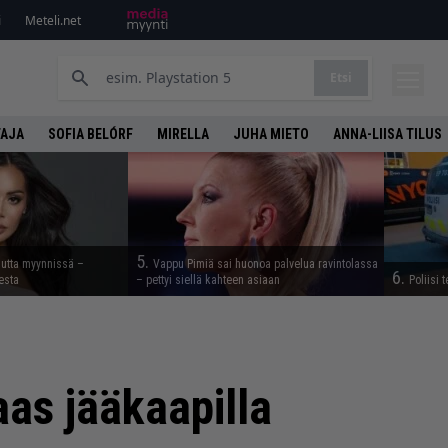
i
Meteli.net
Etsi
TAJA
SOFIA BELÓRF
MIRELLA
JUHA MIETO
ANNA-LIISA TILUS
5.
uutta myynnissä –
Vappu Pimiä sai huonoa palvelua ravintolassa
6.
esta
– pettyi siellä kahteen asiaan
Poliisi 
as jääkaapilla