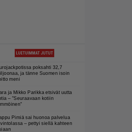
LUETUIMMAT JUTUT
urojackpotissa poksahti 32,7
iljoonaa, ja tänne Suomen isoin
oitto meni
ara ja Mikko Parikka etsivät uutta
otia – ”Seuraavaan kotiin
ämmöinen”
appu Pimiä sai huonoa palvelua
avintolassa – pettyi siellä kahteen
siaan