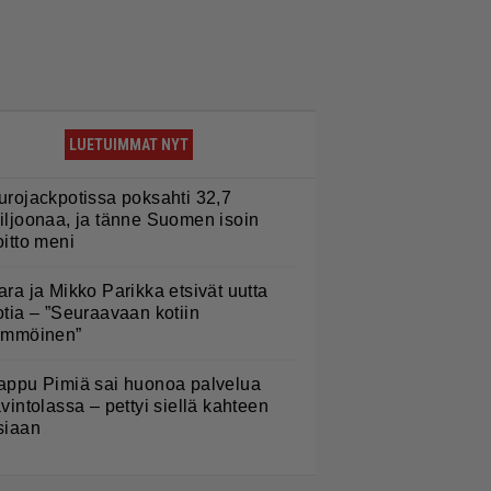
LUETUIMMAT NYT
urojackpotissa poksahti 32,7
iljoonaa, ja tänne Suomen isoin
oitto meni
ara ja Mikko Parikka etsivät uutta
otia – ”Seuraavaan kotiin
ämmöinen”
appu Pimiä sai huonoa palvelua
avintolassa – pettyi siellä kahteen
siaan