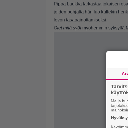
Pippa Laukka tarkastaa jokaisen osall
joiden pohjalta hän luo kullekin henk
levon tasapainottamiseksi.
Olet mitä syöt
myöhemmin syksyllä 
Ar
Tarvit
käytt
Me ja huo
tarjotak
mainoksi
Hyväksym
Käytämme 