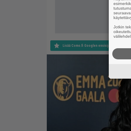
esimerkiks
tutustuma
seuraaval
käytettäv
Jotkin te
oikeutett
välilehdel
Lisää Como.fi Googlen ensisijaiseksi lähteek