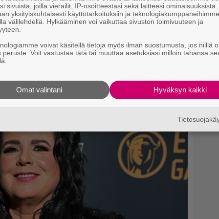
i sivuista, joilla vierailit, IP-osoitteestasi sekä laitteesi ominaisuuksista
an yksityiskohtaisesti käyttötarkoituksiin ja teknologiakumppaneihimm
la välilehdellä. Hylkääminen voi vaikuttaa sivuston toimivuuteen ja
yyteen.
knologiamme voivat käsitellä tietoja myös ilman suostumusta, jos niillä o
u peruste. Voit vastustaa tätä tai muuttaa asetuksiasi milloin tahansa se
lä.
si
Omat valintani
Hyväksyn kaikki
Tietosuojak