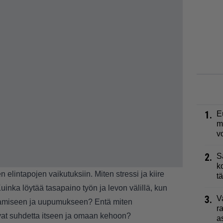
1.
E
m
v
2.
S
k
elintapojen vaikutuksiin. Miten stressi ja kiire
t
 Kuinka löytää tasapaino työn ja levon välillä, kun
3.
V
ttamiseen ja uupumukseen? Entä miten
r
t suhdetta itseen ja omaan kehoon?
a