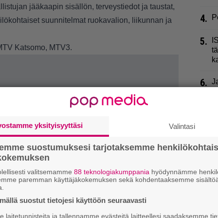
istujan jääkaapin sisällön, terveystiedot ja taustat,
4.
P
ilökohtaiset suunnitelmat ruokavalion, liikunnan ja
5.
I
MTV Katsomo, MTV3.
t
k
6.
J
r
P
7.
V
vostamme yksityisyyttäsi
Valintasi
y
semme suostumuksesi tarjotaksemme henkilökohtai
8.
S
ökokemuksen
–
lellisesti valitsemamme
88 teknologiakumppania
hyödynnämme henkilö
semme paremman käyttäjäkokemuksen sekä kohdentaaksemme sisältöä
9.
H
a.
E
ällä suostut tietojesi käyttöön seuraavasti
a
laitetunnisteita ja tallennamme evästeitä laitteellesi saadaksemme tie