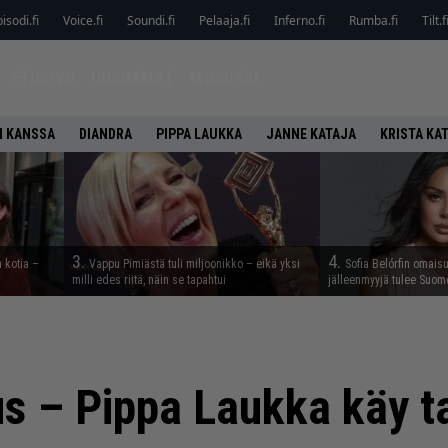
isodi.fi
Voice.fi
Soundi.fi
Pelaaja.fi
Inferno.fi
Rumba.fi
Tilt.f
ETUSIVU
UUSIMMAT
MUSIIKKI
N KANSSA
DIANDRA
PIPPA LAUKKA
JANNE KATAJA
KRISTA KA
3.
4.
a kotia –
Vappu Pimiästä tuli miljoonikko – eikä yksi
Sofia Belórfin omais
milli edes riitä, näin se tapahtui
jälleenmyyjä tulee Suom
s – Pippa Laukka käy ta