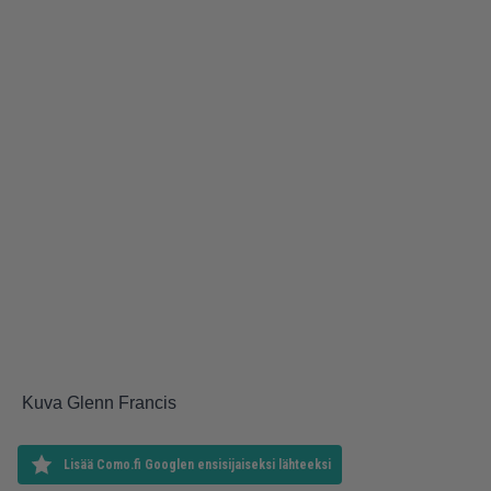
Kuva Glenn Francis
Lisää Como.fi Googlen ensisijaiseksi lähteeksi