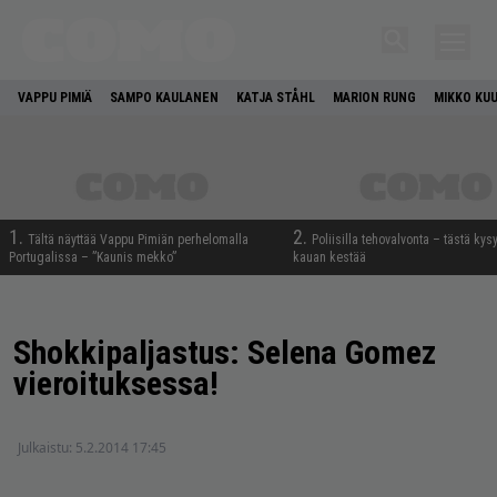
VAPPU PIMIÄ
SAMPO KAULANEN
KATJA STÅHL
MARION RUNG
MIKKO KU
1.
2.
Tältä näyttää Vappu Pimiän perhelomalla
Poliisilla tehovalvonta – tästä kys
Portugalissa – ”Kaunis mekko”
kauan kestää
Shokkipaljastus: Selena Gomez
vieroituksessa!
Julkaistu:
5.2.2014 17:45