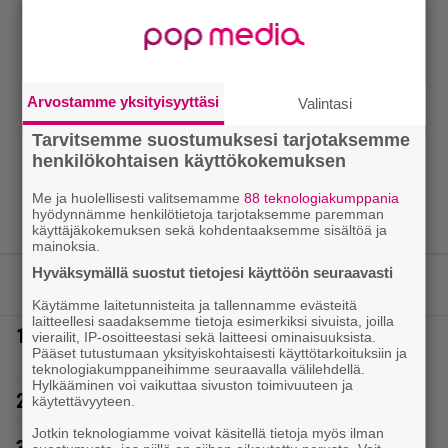
Arvostamme yksityisyyttäsi
Valintasi
Tarvitsemme suostumuksesi tarjotaksemme
henkilökohtaisen käyttökokemuksen
Me ja huolellisesti valitsemamme
88 teknologiakumppania
hyödynnämme henkilötietoja tarjotaksemme paremman
käyttäjäkokemuksen sekä kohdentaaksemme sisältöä ja
mainoksia.
Hyväksymällä suostut tietojesi käyttöön seuraavasti
LUETUIMMAT JUTUT
Käytämme laitetunnisteita ja tallennamme evästeitä
laitteellesi saadaksemme tietoja esimerkiksi sivuista, joilla
1.
Tältä näyttää Vappu Pimiän perhelomalla
vierailit, IP-osoitteestasi sekä laitteesi ominaisuuksista.
Portugalissa – ”Kaunis mekko”
Pääset tutustumaan yksityiskohtaisesti käyttötarkoituksiin ja
teknologiakumppaneihimme seuraavalla välilehdellä.
Hylkääminen voi vaikuttaa sivuston toimivuuteen ja
2.
Poliisilla surullinen ilta Kuopiossa eilen
käytettävyyteen.
Jotkin teknologiamme voivat käsitellä tietoja myös ilman
3.
Sampo Kaulanen sai oudon tulehduksen – makaa