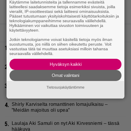
Käytämme laitetunnisteita ja tallennamme evästeitä
laitteellesi saadaksemme tietoja esimerkiksi sivuista, joilla
vierailit, IP-osoitteestasi sekä laitteesi ominaisuuksista.
Pääset tutustumaan yksityiskohtaisesti käyttötarkoituksiin ja
teknologiakumppaneihimme seuraavalla välilehdellä.
Hylkääminen voi vaikuttaa sivuston toimivuuteen ja
käytettävyyteen.
LUETUIMMAT JUTUT
Jotkin teknologiamme voivat käsitellä tietoja myös ilman
suostumusta, jos niillä on siihen oikeutettu peruste. Voit
1.
Vappu Pimiältä lisää lomakuvia – ”Aina niin
vastustaa tätä tai muuttaa asetuksiasi milloin tahansa
kauniina ja tyylikkäänä”
seuraavalla välilehdellä.
Hyväksyn kaikki
2.
Lapset ostivat isälle lahjaksi arvan – päävoitto tuli,
mutta miten sitten kävikään
Omat valintani
3.
Seiska: Joel Harkimo ja Kastanja Rauhala – Joel
Tietosuojakäytäntömme
kertoo nyt kaiken
4.
Shirly Karviselta romanttinen lomajulkaisu –
”Meidän majoitus oli upea”
5.
Laulaja Aki Samuli on nyt Aki Kirvesniemi – tässä
hääkuva