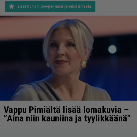
Lisää Como.fi Googlen ensisijaiseksi lähteeksi
Vappu Pimiältä lisää lomakuvia –
”Aina niin kauniina ja tyylikkäänä”