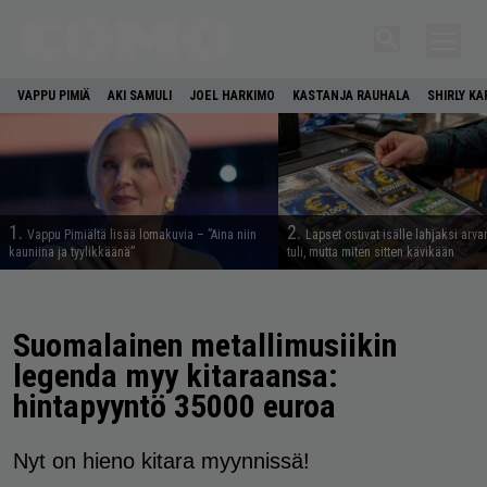
VAPPU PIMIÄ
AKI SAMULI
JOEL HARKIMO
KASTANJA RAUHALA
SHIRLY K
1.
2.
Vappu Pimiältä lisää lomakuvia – ”Aina niin
Lapset ostivat isälle lahjaksi arva
kauniina ja tyylikkäänä”
tuli, mutta miten sitten kävikään
Suomalainen metallimusiikin
legenda myy kitaraansa:
hintapyyntö 35000 euroa
Nyt on hieno kitara myynnissä!