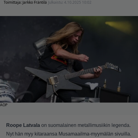
Toimittaja:
Jarkko Fräntilä
Julkaistu:
4.10.2025 10:02
AOP
Roope Latvala
on suomalainen metallimusiikin legenda.
Nyt hän myy kitaraansa Musamaailma-myymälän sivuilla.