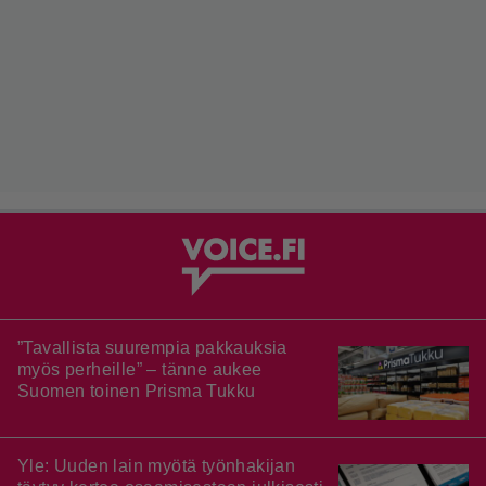
”Tavallista suurempia pakkauksia
myös perheille” – tänne aukee
Suomen toinen Prisma Tukku
Yle: Uuden lain myötä työnhakijan