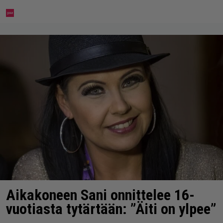
Aikakoneen Sani onnittelee 16-
vuotiasta tytärtään: ”Äiti on ylpee”