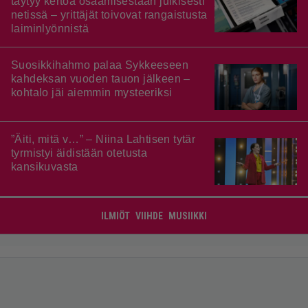
täytyy kertoa osaamisestaan julkisesti
netissä – yrittäjät toivovat rangaistusta
laiminlyönnistä
Suosikkihahmo palaa Sykkeeseen
kahdeksan vuoden tauon jälkeen –
kohtalo jäi aiemmin mysteeriksi
”Äiti, mitä v…” – Niina Lahtisen tytär
tyrmistyi äidistään otetusta
kansikuvasta
ILMIÖT
VIIHDE
MUSIIKKI