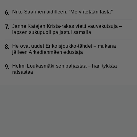
6.
Niko Saarinen äidilleen: ”Me yritetään lasta”
7.
Janne Katajan Krista-rakas vietti vauvakutsuja –
lapsen sukupuoli paljastui samalla
8.
He ovat uudet Erikoisjoukko-tähdet – mukana
jälleen Arkadianmäen edustaja
9.
Helmi Loukasmäki sen paljastaa – hän tykkää
ratsastaa