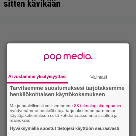
sitten kävikään
Arvostamme yksityisyyttäsi
Valintasi
Tarvitsemme suostumuksesi tarjotaksemme
henkilökohtaisen käyttökokemuksen
Me ja huolellisesti valitsemamme
88 teknologiakumppania
hyödynnämme henkilötietoja tarjotaksemme paremman
käyttäjäkokemuksen sekä kohdentaaksemme sisältöä ja
mainoksia.
Hyväksymällä suostut tietojesi käyttöön seuraavasti