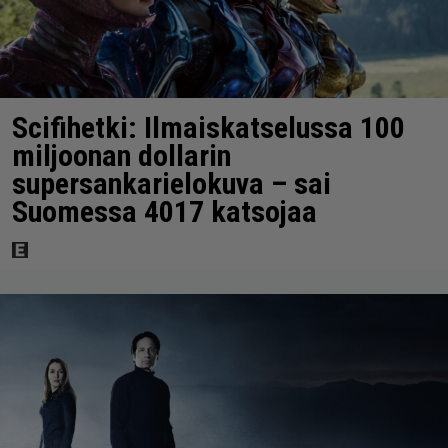
Scifihetki: Ilmaiskatselussa 100
miljoonan dollarin
supersankarielokuva – sai
Suomessa 4017 katsojaa