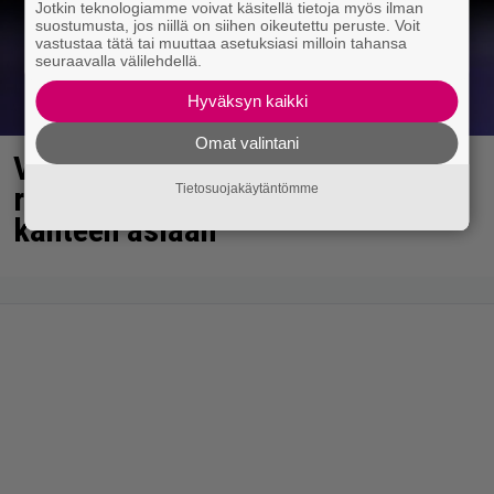
Jotkin teknologiamme voivat käsitellä tietoja myös ilman
suostumusta, jos niillä on siihen oikeutettu peruste. Voit
vastustaa tätä tai muuttaa asetuksiasi milloin tahansa
seuraavalla välilehdellä.
Hyväksyn kaikki
Omat valintani
Vappu Pimiä sai huonoa palvelua
ravintolassa – pettyi siellä
Tietosuojakäytäntömme
kahteen asiaan