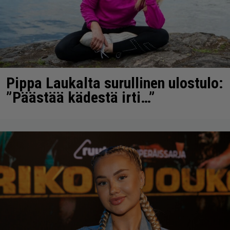
Pippa Laukalta surullinen ulostulo:
”Päästää kädestä irti…”