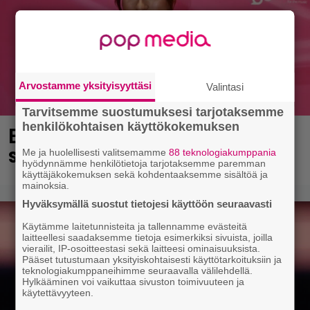
Arvostamme yksityisyyttäsi
Valintasi
Tarvitsemme suostumuksesi tarjotaksemme
henkilökohtaisen käyttökokemuksen
Essi Unkuri kaunistautui
synnytystä varten – katso kuvat
Me ja huolellisesti valitsemamme
88 teknologiakumppania
hyödynnämme henkilötietoja tarjotaksemme paremman
käyttäjäkokemuksen sekä kohdentaaksemme sisältöä ja
mainoksia.
Hyväksymällä suostut tietojesi käyttöön seuraavasti
Käytämme laitetunnisteita ja tallennamme evästeitä
laitteellesi saadaksemme tietoja esimerkiksi sivuista, joilla
vierailit, IP-osoitteestasi sekä laitteesi ominaisuuksista.
Pääset tutustumaan yksityiskohtaisesti käyttötarkoituksiin ja
teknologiakumppaneihimme seuraavalla välilehdellä.
Hylkääminen voi vaikuttaa sivuston toimivuuteen ja
käytettävyyteen.