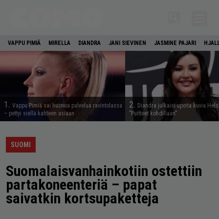
VAPPU PIMIÄ
MIRELLA
DIANDRA
JANI SIEVINEN
JASMINE PAJARI
HJAL
1.
2.
Vappu Pimiä sai huonoa palvelua ravintolassa
Diandra julkaisi upeita kuvia Hels
– pettyi siellä kahteen asiaan
”Puitteet kohdillaan”
SUOMI
Suomalaisvanhainkotiin ostettiin
partakoneenteriä – papat
saivatkin kortsupaketteja