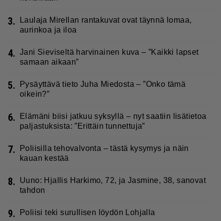
3.
Laulaja Mirellan rantakuvat ovat täynnä lomaa,
aurinkoa ja iloa
4.
Jani Sieviseltä harvinainen kuva – ”Kaikki lapset
samaan aikaan”
5.
Pysäyttävä tieto Juha Miedosta – ”Onko tämä
oikein?”
6.
Elämäni biisi jatkuu syksyllä – nyt saatiin lisätietoa
paljastuksista: ”Erittäin tunnettuja”
7.
Poliisilla tehovalvonta – tästä kysymys ja näin
kauan kestää
8.
Uuno: Hjallis Harkimo, 72, ja Jasmine, 38, sanovat
tahdon
9.
Poliisi teki surullisen löydön Lohjalla