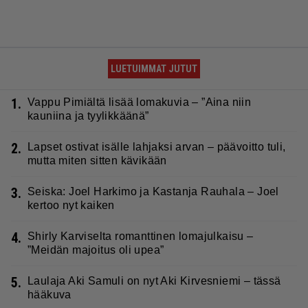
LUETUIMMAT JUTUT
1.
Vappu Pimiältä lisää lomakuvia – ”Aina niin
kauniina ja tyylikkäänä”
2.
Lapset ostivat isälle lahjaksi arvan – päävoitto tuli,
mutta miten sitten kävikään
3.
Seiska: Joel Harkimo ja Kastanja Rauhala – Joel
kertoo nyt kaiken
4.
Shirly Karviselta romanttinen lomajulkaisu –
”Meidän majoitus oli upea”
5.
Laulaja Aki Samuli on nyt Aki Kirvesniemi – tässä
hääkuva