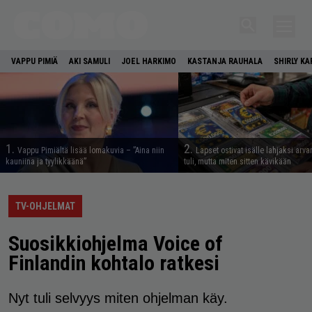
VAPPU PIMIÄ
AKI SAMULI
JOEL HARKIMO
KASTANJA RAUHALA
SHIRLY K
1.
2.
Vappu Pimiältä lisää lomakuvia – ”Aina niin
Lapset ostivat isälle lahjaksi arva
kauniina ja tyylikkäänä”
tuli, mutta miten sitten kävikään
TV-OHJELMAT
Suosikkiohjelma Voice of
Finlandin kohtalo ratkesi
Nyt tuli selvyys miten ohjelman käy.