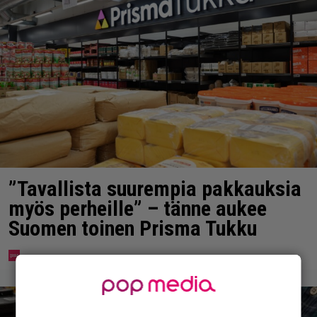
”Tavallista suurempia pakkauksia
myös perheille” – tänne aukee
Suomen toinen Prisma Tukku