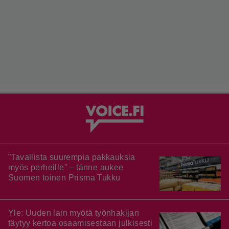
”Tavallista suurempia pakkauksia
myös perheille” – tänne aukee
Suomen toinen Prisma Tukku
Yle: Uuden lain myötä työnhakijan
täytyy kertoa osaamisestaan julkisesti