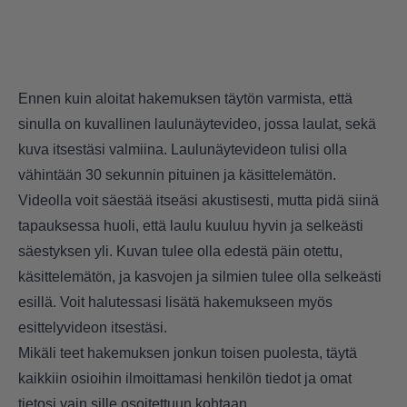
Ennen kuin aloitat hakemuksen täytön varmista, että
sinulla on kuvallinen laulunäytevideo, jossa laulat, sekä
kuva itsestäsi valmiina. Laulunäytevideon tulisi olla
vähintään 30 sekunnin pituinen ja käsittelemätön.
Videolla voit säestää itseäsi akustisesti, mutta pidä siinä
tapauksessa huoli, että laulu kuuluu hyvin ja selkeästi
säestyksen yli. Kuvan tulee olla edestä päin otettu,
käsittelemätön, ja kasvojen ja silmien tulee olla selkeästi
esillä. Voit halutessasi lisätä hakemukseen myös
esittelyvideon itsestäsi.
Mikäli teet hakemuksen jonkun toisen puolesta, täytä
kaikkiin osioihin ilmoittamasi henkilön tiedot ja omat
tietosi vain sille osoitettuun kohtaan.