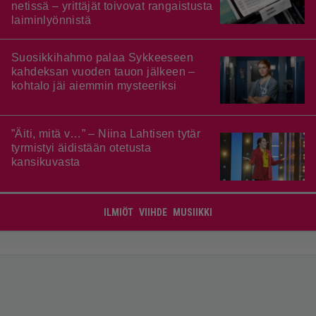
netissä – yrittäjät toivovat rangaistusta
laiminlyönnistä
Suosikkihahmo palaa Sykkeeseen
kahdeksan vuoden tauon jälkeen –
kohtalo jäi aiemmin mysteeriksi
”Äiti, mitä v…” – Niina Lahtisen tytär
tyrmistyi äidistään otetusta
kansikuvasta
ILMIÖT
VIIHDE
MUSIIKKI