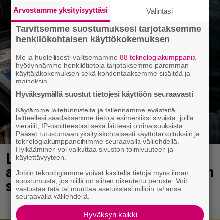
Arvostamme yksityisyyttäsi
Valintasi
Tarvitsemme suostumuksesi tarjotaksemme
henkilökohtaisen käyttökokemuksen
Me ja huolellisesti valitsemamme
88 teknologiakumppania
hyödynnämme henkilötietoja tarjotaksemme paremman
käyttäjäkokemuksen sekä kohdentaaksemme sisältöä ja
mainoksia.
Hyväksymällä suostut tietojesi käyttöön seuraavasti
Käytämme laitetunnisteita ja tallennamme evästeitä
laitteellesi saadaksemme tietoja esimerkiksi sivuista, joilla
vierailit, IP-osoitteestasi sekä laitteesi ominaisuuksista.
Pääset tutustumaan yksityiskohtaisesti käyttötarkoituksiin ja
teknologiakumppaneihimme seuraavalla välilehdellä.
Hylkääminen voi vaikuttaa sivuston toimivuuteen ja
Lapset ostivat isälle lahjaksi
käytettävyyteen.
arvan – päävoitto tuli, mutta miten
Jotkin teknologiamme voivat käsitellä tietoja myös ilman
suostumusta, jos niillä on siihen oikeutettu peruste. Voit
sitten kävikään
vastustaa tätä tai muuttaa asetuksiasi milloin tahansa
seuraavalla välilehdellä.
Hyväksyn kaikki