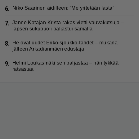
6.
Niko Saarinen äidilleen: ”Me yritetään lasta”
7.
Janne Katajan Krista-rakas vietti vauvakutsuja –
lapsen sukupuoli paljastui samalla
8.
He ovat uudet Erikoisjoukko-tähdet – mukana
jälleen Arkadianmäen edustaja
9.
Helmi Loukasmäki sen paljastaa – hän tykkää
ratsastaa