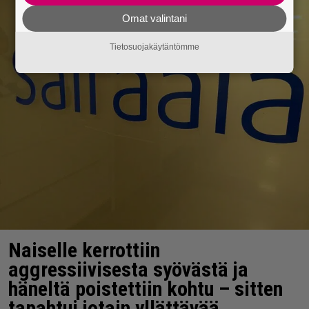
Omat valintani
Tietosuojakäytäntömme
Naiselle kerrottiin
aggressiivisesta syövästä ja
häneltä poistettiin kohtu – sitten
tapahtui jotain yllättävää