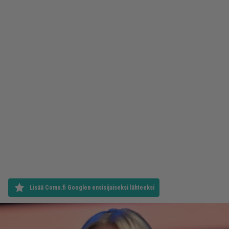
Lisää Como.fi Googlen ensisijaiseksi lähteeksi