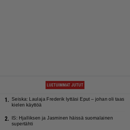
LUETUIMMAT JUTUT
1.
Seiska: Laulaja Frederik lyttäsi Eput – johan oli taas
kielen käyttöä
2.
IS: Hjalliksen ja Jasminen häissä suomalainen
supertähti