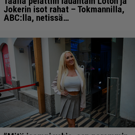
Täällä pelattiin lauantain Loton ja
Jokerin isot rahat – Tokmannilla,
ABC:lla, netissä…