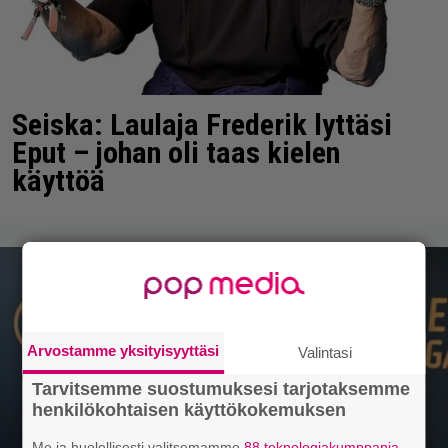
Seiska: Laulaja Frederik lyttäsi
Eput – johan oli taas kielen
käyttöä
Arvostamme yksityisyyttäsi
Valintasi
Tarvitsemme suostumuksesi tarjotaksemme
henkilökohtaisen käyttökokemuksen
Me ja huolellisesti valitsemamme
88 teknologiakumppania