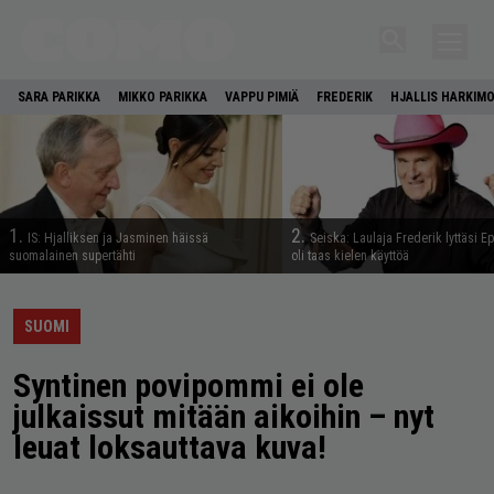
SARA PARIKKA
MIKKO PARIKKA
VAPPU PIMIÄ
FREDERIK
HJALLIS HARKIM
1.
2.
IS: Hjalliksen ja Jasminen häissä
Seiska: Laulaja Frederik lyttäsi E
suomalainen supertähti
oli taas kielen käyttöä
SUOMI
Syntinen povipommi ei ole
julkaissut mitään aikoihin – nyt
leuat loksauttava kuva!