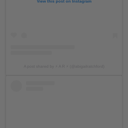
View this post on Instagram
A post shared by ⚡️ A R ⚡️ (@abigailratchford)