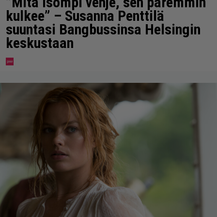
”Mitä isompi vehje, sen paremmin
kulkee” – Susanna Penttilä
suuntasi Bangbussinsa Helsingin
keskustaan