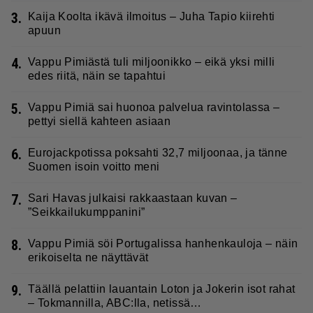
3.
Kaija Koolta ikävä ilmoitus – Juha Tapio kiirehti
apuun
4.
Vappu Pimiästä tuli miljoonikko – eikä yksi milli
edes riitä, näin se tapahtui
5.
Vappu Pimiä sai huonoa palvelua ravintolassa –
pettyi siellä kahteen asiaan
6.
Eurojackpotissa poksahti 32,7 miljoonaa, ja tänne
Suomen isoin voitto meni
7.
Sari Havas julkaisi rakkaastaan kuvan –
”Seikkailukumppanini”
8.
Vappu Pimiä söi Portugalissa hanhenkauloja – näin
erikoiselta ne näyttävät
9.
Täällä pelattiin lauantain Loton ja Jokerin isot rahat
– Tokmannilla, ABC:lla, netissä…