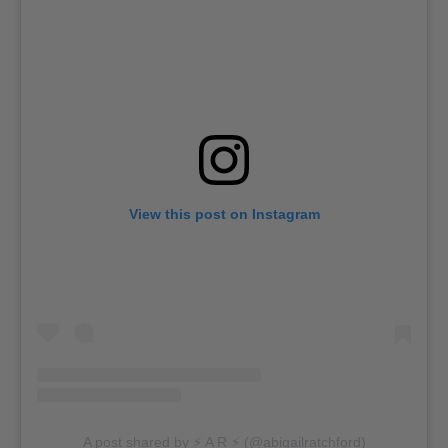
View this post on Instagram
A post shared by ⚡️ A R ⚡️ (@abigailratchford)