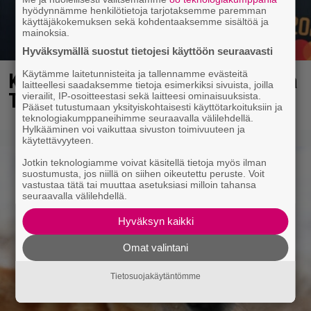
hyödynnämme henkilötietoja tarjotaksemme paremman
käyttäjäkokemuksen sekä kohdentaaksemme sisältöä ja
mainoksia.
Hyväksymällä suostut tietojesi käyttöön seuraavasti
Käytämme laitetunnisteita ja tallennamme evästeitä
Kaija Koolta ikävä ilmoitus – Juha
laitteellesi saadaksemme tietoja esimerkiksi sivuista, joilla
Tapio kiirehti apuun
vierailit, IP-osoitteestasi sekä laitteesi ominaisuuksista.
Pääset tutustumaan yksityiskohtaisesti käyttötarkoituksiin ja
teknologiakumppaneihimme seuraavalla välilehdellä.
Hylkääminen voi vaikuttaa sivuston toimivuuteen ja
käytettävyyteen.
Jotkin teknologiamme voivat käsitellä tietoja myös ilman
suostumusta, jos niillä on siihen oikeutettu peruste. Voit
vastustaa tätä tai muuttaa asetuksiasi milloin tahansa
seuraavalla välilehdellä.
Hyväksyn kaikki
Omat valintani
Tietosuojakäytäntömme