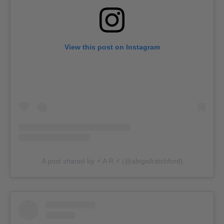
View this post on Instagram
A post shared by ⚡️ A R ⚡️ (@abigailratchford)