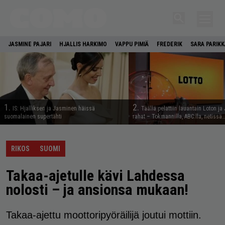
JASMINE PAJARI
HJALLIS HARKIMO
VAPPU PIMIÄ
FREDERIK
SARA PARIKK
1.
2.
IS: Hjalliksen ja Jasminen häissä
Täällä pelattiin lauantain Loton ja
suomalainen supertähti
rahat – Tokmannilla, ABC:lla, netissä
RIKOS
SUOMI
Takaa-ajetulle kävi Lahdessa
nolosti – ja ansionsa mukaan!
Takaa-ajettu moottoripyöräilijä joutui mottiin.