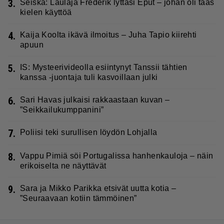
3.
Seiska: Laulaja Frederik lyttäsi Eput – johan oli taas
kielen käyttöä
4.
Kaija Koolta ikävä ilmoitus – Juha Tapio kiirehti
apuun
5.
IS: Mysteerivideolla esiintynyt Tanssii tähtien
kanssa -juontaja tuli kasvoillaan julki
6.
Sari Havas julkaisi rakkaastaan kuvan –
”Seikkailukumppanini”
7.
Poliisi teki surullisen löydön Lohjalla
8.
Vappu Pimiä söi Portugalissa hanhenkauloja – näin
erikoiselta ne näyttävät
9.
Sara ja Mikko Parikka etsivät uutta kotia –
”Seuraavaan kotiin tämmöinen”