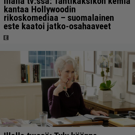
Illalla tv:ssä: Tähtikaksikon kemia
kantaa Hollywoodin
rikoskomediaa – suomalainen
este kaatoi jatko-osahaaveet