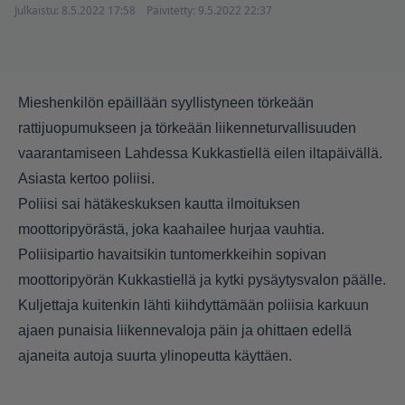
Julkaistu:
8.5.2022 17:58
Päivitetty:
9.5.2022 22:37
Mieshenkilön epäillään syyllistyneen törkeään
rattijuopumukseen ja törkeään liikenneturvallisuuden
vaarantamiseen Lahdessa Kukkastiellä eilen iltapäivällä.
Asiasta kertoo poliisi.
Poliisi sai hätäkeskuksen kautta ilmoituksen
moottoripyörästä, joka kaahailee hurjaa vauhtia.
Poliisipartio havaitsikin tuntomerkkeihin sopivan
moottoripyörän Kukkastiellä ja kytki pysäytysvalon päälle.
Kuljettaja kuitenkin lähti kiihdyttämään poliisia karkuun
ajaen punaisia liikennevaloja päin ja ohittaen edellä
ajaneita autoja suurta ylinopeutta käyttäen.