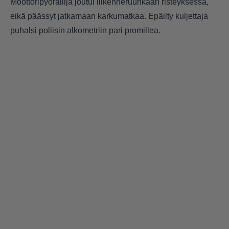
Moottoripyöräilijä joutui liikenneruuhkaan risteyksessä,
eikä päässyt jatkamaan karkumatkaa. Epäilty kuljettaja
puhalsi poliisin alkometriin pari promillea.