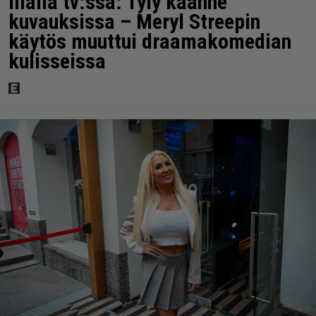
Illalla tv:ssä: Tyly käänne
kuvauksissa – Meryl Streepin
käytös muuttui draamakomedian
kulisseissa