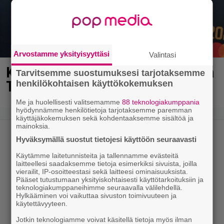
Arvostamme yksityisyyttäsi
Valintasi
Kaija Koolta ikävä ilmoitus – Juha
Tarvitsemme suostumuksesi tarjotaksemme
Tapio kiirehti apuun
henkilökohtaisen käyttökokemuksen
Me ja huolellisesti valitsemamme
88 teknologiakumppania
hyödynnämme henkilötietoja tarjotaksemme paremman
käyttäjäkokemuksen sekä kohdentaaksemme sisältöä ja
mainoksia.
Hyväksymällä suostut tietojesi käyttöön seuraavasti
Käytämme laitetunnisteita ja tallennamme evästeitä
laitteellesi saadaksemme tietoja esimerkiksi sivuista, joilla
vierailit, IP-osoitteestasi sekä laitteesi ominaisuuksista.
Pääset tutustumaan yksityiskohtaisesti käyttötarkoituksiin ja
teknologiakumppaneihimme seuraavalla välilehdellä.
Hylkääminen voi vaikuttaa sivuston toimivuuteen ja
käytettävyyteen.
Jotkin teknologiamme voivat käsitellä tietoja myös ilman