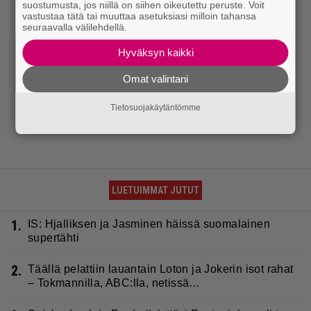
suostumusta, jos niillä on siihen oikeutettu peruste. Voit
vastustaa tätä tai muuttaa asetuksiasi milloin tahansa
seuraavalla välilehdellä.
Hyväksyn kaikki
Omat valintani
Tietosuojakäytäntömme
LUETUIMMAT JUTUT
1.
IS: Hjalliksen ja Jasminen häissä suomalainen
supertähti
2.
Täällä pelattiin lauantain Loton ja Jokerin isot rahat
– Tokmannilla, ABC:lla, netissä…