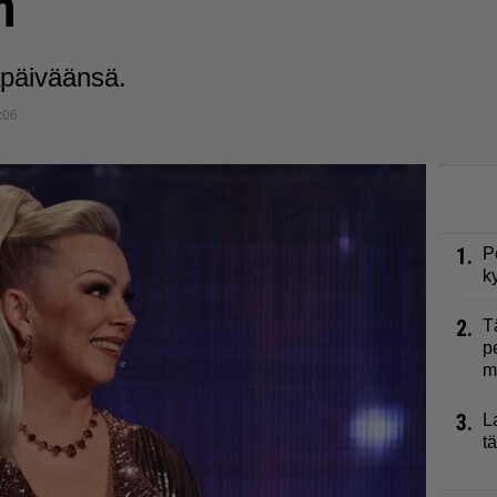
n
äpäiväänsä.
:06
1.
P
k
2.
T
p
m
3.
L
t