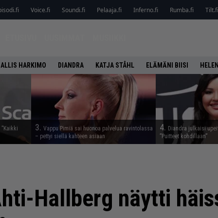
isodi.fi
Voice.fi
Soundi.fi
Pelaaja.fi
Inferno.fi
Rumba.fi
Tilt.f
ETUSIVU
UUSIMMAT
MUSIIKKI
ALLIS HARKIMO
DIANDRA
KATJA STÅHL
ELÄMÄNI BIISI
HELEN
3.
4.
 ”Kaikki
Vappu Pimiä sai huonoa palvelua ravintolassa
Diandra julkaisi upei
– pettyi siellä kahteen asiaan
”Puitteet kohdillaan”
hti-Hallberg näytti häis