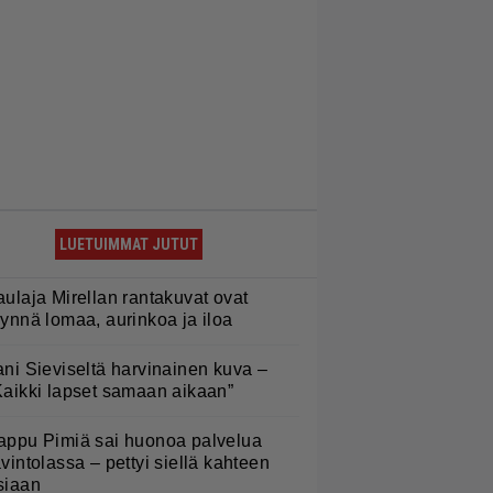
LUETUIMMAT JUTUT
aulaja Mirellan rantakuvat ovat
äynnä lomaa, aurinkoa ja iloa
ani Sieviseltä harvinainen kuva –
Kaikki lapset samaan aikaan”
appu Pimiä sai huonoa palvelua
avintolassa – pettyi siellä kahteen
siaan