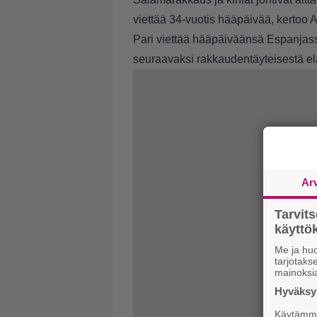
viettää 34-vuotis hääpäivää, kertoo 
Pari viettää hääpäiväänsä Espanjass
seuraavaksi rakkaudentäyteisestä e
Ar
Tarvit
käytt
Me ja huo
tarjotak
mainoksi
Hyväksym
Käytämme 