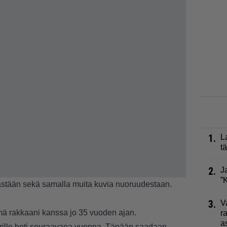
1.
L
t
2.
J
”
ästään sekä samalla muita kuvia nuoruudestaan.
3.
V
ä rakkaani kanssa jo 35 vuoden ajan.
r
a
tarille heti seuraavana vuonna. Tänään saadaan