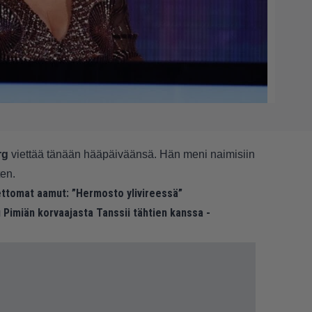
rg
viettää tänään hääpäiväänsä. Hän meni naimisiin
ten.
ettomat aamut: ”Hermosto ylivireessä”
u Pimiän korvaajasta Tanssii tähtien kanssa -