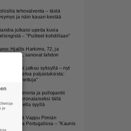
oliisilla tehovalvonta – tästä
ysymys ja näin kauan kestää
iandra julkaisi upeita kuvia
elsingistä – ”Puitteet kohdillaan”
uno: Hjallis Harkimo, 72, ja
asmine, 38, sanovat tahdon
lämäni biisi jatkuu syksyllä – nyt
aatiin lisätietoa paljastuksista:
Erittäin tunnettuja”
sen
arjojen poiminta ja pullopantit
uuttuvat veronalaiseksi tällä
tietoja
imenomaisella syyllä
 ja
ältä näyttää Vappu Pimiän
erhelomalla Portugalissa – ”Kaunis
ekko”
toja