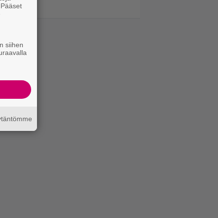
. Pääset
e
n siihen
uraavalla
äytäntömme