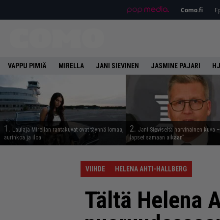
Como.fi
Ep
VAPPU PIMIÄ
MIRELLA
JANI SIEVINEN
JASMINE PAJARI
HJ
1.
2.
Laulaja Mirellan rantakuvat ovat täynnä lomaa,
Jani Sieviseltä harvinainen kuva –
aurinkoa ja iloa
lapset samaan aikaan”
VIIHDE
HELENA AHTI-HALLBERG
Tältä Helena A