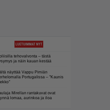
LUETUIMMAT NYT
oliisilla tehovalvonta – tästä
ysymys ja näin kauan kestää
ältä näyttää Vappu Pimiän
erhelomalla Portugalissa – ”Kaunis
ekko”
aulaja Mirellan rantakuvat ovat
äynnä lomaa, aurinkoa ja iloa