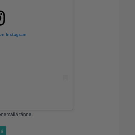
 on Instagram
menemällä
tänne
.
si