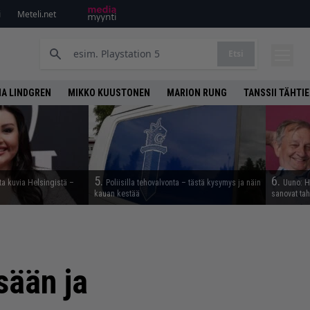
i
Meteli.net
Etsi
A LINDGREN
MIKKO KUUSTONEN
MARION RUNG
TANSSII TÄHTI
5.
6.
ta kuvia Helsingistä –
Poliisilla tehovalvonta – tästä kysymys ja näin
Uuno: Hj
kauan kestää
sanovat ta
sään ja