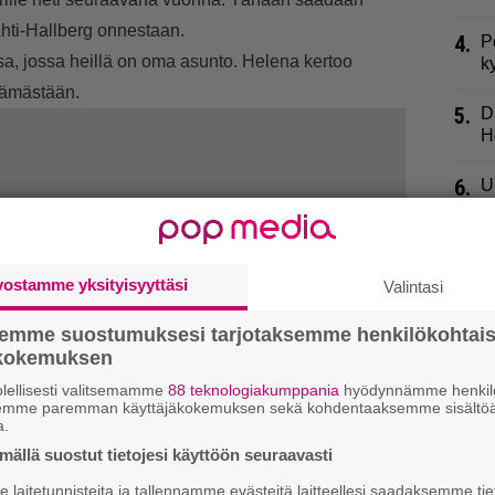
Ahti-Hallberg onnestaan.
4.
P
a, jossa heillä on oma asunto. Helena kertoo
k
lämästään.
5.
D
H
6.
U
J
7.
E
s
vostamme yksityisyyttäsi
Valintasi
”
semme suostumuksesi tarjotaksemme henkilökohtai
8.
M
ökokemuksen
m
lellisesti valitsemamme
88 teknologiakumppania
hyödynnämme henkilö
n
semme paremman käyttäjäkokemuksen sekä kohdentaaksemme sisältöä
a.
9.
T
ällä suostut tietojesi käyttöön seuraavasti
p
m
laitetunnisteita ja tallennamme evästeitä laitteellesi saadaksemme tie