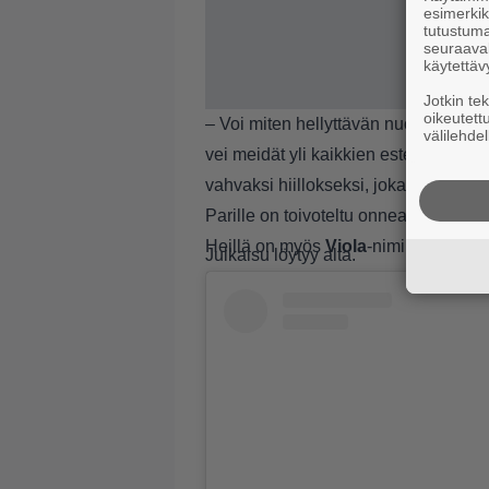
esimerkiks
tutustuma
seuraaval
käytettäv
Jotkin te
oikeutett
– Voi miten hellyttävän nuoria ja onne
välilehdel
vei meidät yli kaikkien esteiden. Pa
vahvaksi hiillokseksi, joka lämmittää
Parille on toivoteltu onnea ja hyvää 
Heillä on myös
Viola
-niminen lapsen
Julkaisu löytyy alta.