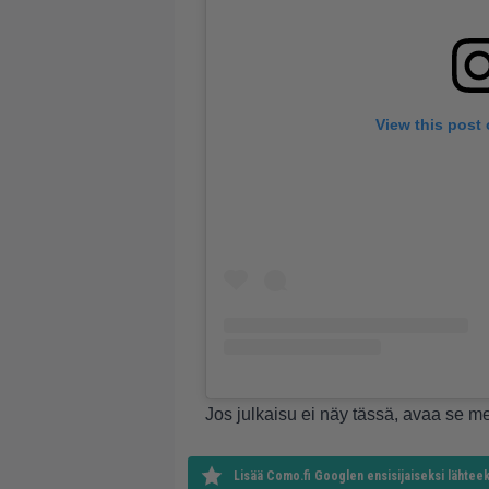
View this post
Jos julkaisu ei näy tässä, avaa se 
Lisää Como.fi Googlen ensisijaiseksi lähteek