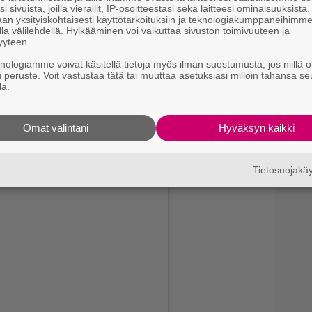
i sivuista, joilla vierailit, IP-osoitteestasi sekä laitteesi ominaisuuksista
an yksityiskohtaisesti käyttötarkoituksiin ja teknologiakumppaneihimm
la välilehdellä. Hylkääminen voi vaikuttaa sivuston toimivuuteen ja
yyteen.
knologiamme voivat käsitellä tietoja myös ilman suostumusta, jos niillä o
u peruste. Voit vastustaa tätä tai muuttaa asetuksiasi milloin tahansa se
llisia oltiin. Rakkaus oli kaiken kattava voima, joka
lä.
lava rakkaus on vuosien saatossa jalostunut
 päivästä toiseen, toteaa Helena.
Omat valintani
Hyväksyn kaikki
juhannusta. Heillä on kaksi lasta,
Anton
ja
Emil
.
lapsi.
Tietosuojak