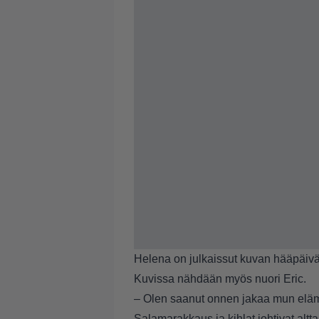
Helena on julkaissut kuvan hääpäiv
Kuvissa nähdään myös nuori Eric.
– Olen saanut onnen jakaa mun eläm
Salamarakkaus ja kihlat johtivat alt