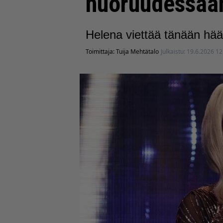
nuoruudessaa
Helena viettää tänään hä
Toimittaja:
Tuija Mehtätalo
Julkaistu:
19.6.2026 12