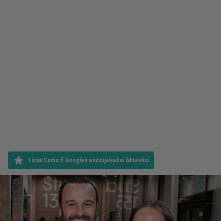
Lisää Como.fi Googlen ensisijaiseksi lähteeksi