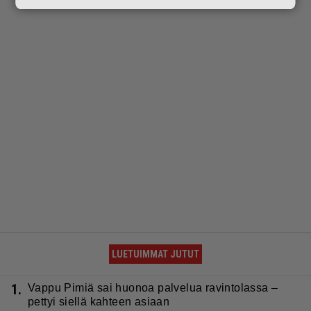
LUETUIMMAT JUTUT
1.
Vappu Pimiä sai huonoa palvelua ravintolassa –
pettyi siellä kahteen asiaan