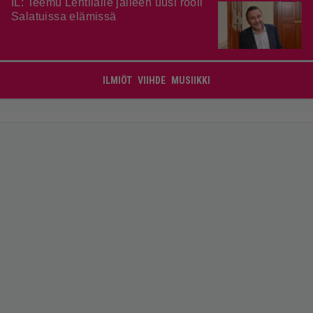
IL: Teemu Lehtilälle jälleen uusi rooli
Salatuissa elämissä
ILMIÖT
VIIHDE
MUSIIKKI