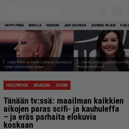
VAPPU PIMIÄ
MIRELLA
DIANDRA
JANI SIEVINEN
JASMINE PAJARI
HJAL
1.
2.
Vappu Pimiä sai huonoa palvelua ravintolassa
Diandra julkaisi upeita kuvia Hels
– pettyi siellä kahteen asiaan
”Puitteet kohdillaan”
HOLLYWOOD
MAAILMA
SUOMI
Tänään tv:ssä: maailman kaikkien
aikojen paras scifi- ja kauhuleffa
– ja eräs parhaita elokuvia
koskaan