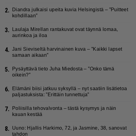
2.
Diandra julkaisi upeita kuvia Helsingistä – ”Puitteet
kohdillaan”
3.
Laulaja Mirellan rantakuvat ovat täynnä lomaa,
aurinkoa ja iloa
4.
Jani Sieviseltä harvinainen kuva – ”Kaikki lapset
samaan aikaan”
5.
Pysäyttävä tieto Juha Miedosta – ”Onko tämä
oikein?”
6.
Elämäni biisi jatkuu syksyllä – nyt saatiin lisätietoa
paljastuksista: ”Erittäin tunnettuja”
7.
Poliisilla tehovalvonta – tästä kysymys ja näin
kauan kestää
8.
Uuno: Hjallis Harkimo, 72, ja Jasmine, 38, sanovat
tahdon