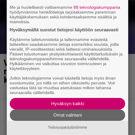
Me ja huolellisesti valitsemamme
88 teknologiakumppania
hyödynnämme henkilötietoja tarjotaksemme paremman
käyttäjäkokemuksen sekä kohdentaaksemme sisältöä ja
mainoksia.
Hyväksymällä suostut tietojesi käyttöön seuraavasti
Käytämme laitetunnisteita ja tallennamme evästeitä
laitteellesi saadaksemme tietoja esimerkiksi sivuista, joilla
vierailit, IP-osoitteestasi sekä laitteesi ominaisuuksista.
Pääset tutustumaan yksityiskohtaisesti käyttötarkoituksiin ja
teknologiakumppaneihimme seuraavalla välilehdellä.
Vappu Pimiä sai huonoa palvelua
Hylkääminen voi vaikuttaa sivuston toimivuuteen ja
käytettävyyteen.
ravintolassa – pettyi siellä
kahteen asiaan
Jotkin teknologiamme voivat käsitellä tietoja myös ilman
suostumusta, jos niillä on siihen oikeutettu peruste. Voit
vastustaa tätä tai muuttaa asetuksiasi milloin tahansa
seuraavalla välilehdellä.
Hyväksyn kaikki
Omat valintani
Tietosuojakäytäntömme