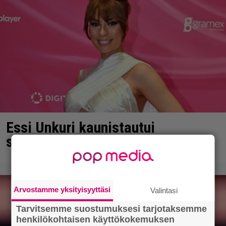
Essi Unkuri kaunistautui
synnytystä varten – katso kuvat
Arvostamme yksityisyyttäsi
Valintasi
Tarvitsemme suostumuksesi tarjotaksemme
henkilökohtaisen käyttökokemuksen