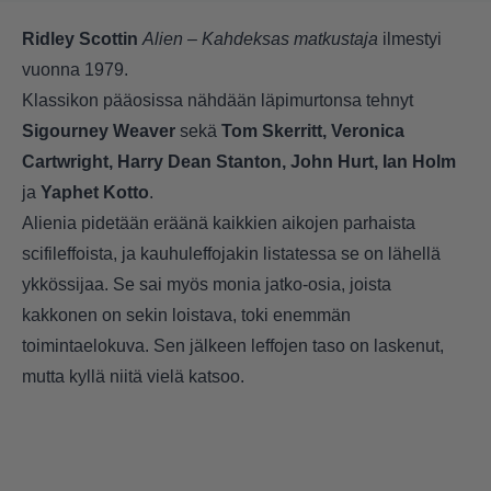
Ridley Scottin
Alien – Kahdeksas matkustaja
ilmestyi
vuonna 1979.
Klassikon pääosissa nähdään läpimurtonsa tehnyt
Sigourney Weaver
sekä
Tom Skerritt, Veronica
Cartwright, Harry Dean Stanton, John Hurt, Ian Holm
ja
Yaphet Kotto
.
Alienia pidetään eräänä kaikkien aikojen parhaista
scifileffoista, ja kauhuleffojakin listatessa se on lähellä
ykkössijaa. Se sai myös monia jatko-osia, joista
kakkonen on sekin loistava, toki enemmän
toimintaelokuva. Sen jälkeen leffojen taso on laskenut,
mutta kyllä niitä vielä katsoo.