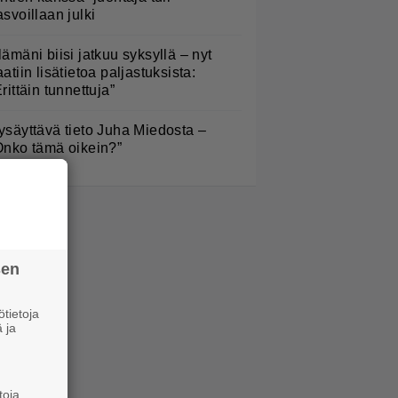
asvoillaan julki
lämäni biisi jatkuu syksyllä – nyt
aatiin lisätietoa paljastuksista:
Erittäin tunnettuja”
ysäyttävä tieto Juha Miedosta –
Onko tämä oikein?”
sen
tietoja
 ja
toja