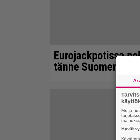
Eurojackpotissa pok
tänne Suomen isoin
Ar
Tarvit
käytt
Me ja huo
tarjotak
mainoksi
Hyväksym
Käytämme 