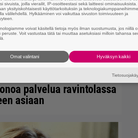
i sivuista, joilla vierailit, IP-osoitteestasi sekä laitteesi ominaisuuksista
an yksityiskohtaisesti käyttötarkoituksiin ja teknologiakumppaneihimm
la välilehdellä. Hylkääminen voi vaikuttaa sivuston toimivuuteen ja
yyteen.
knologiamme voivat käsitellä tietoja myös ilman suostumusta, jos niillä o
u peruste. Voit vastustaa tätä tai muuttaa asetuksiasi milloin tahansa se
lä.
Omat valintani
Hyväksyn kaikki
Tietosuojak
onoa palvelua ravintolassa
teen asiaan