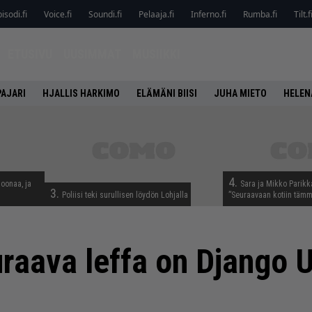
isodi.fi
Voice.fi
Soundi.fi
Pelaaja.fi
Inferno.fi
Rumba.fi
Tilt.f
ETUSIVU
UUSIMMAT
MUSIIKKI
PAJARI
HJALLIS HARKIMO
ELÄMÄNI BIISI
JUHA MIETO
HELEN
4.
joonaa, ja
Sara ja Mikko Parikka
3.
Poliisi teki surullisen löydön Lohjalla
”Seuraavaan kotiin tämm
uraava leffa on Django 