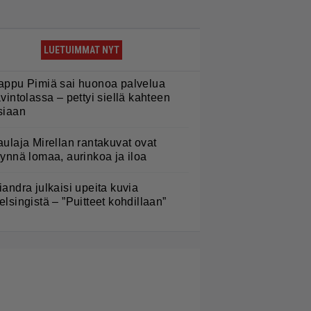
LUETUIMMAT NYT
appu Pimiä sai huonoa palvelua
avintolassa – pettyi siellä kahteen
siaan
aulaja Mirellan rantakuvat ovat
äynnä lomaa, aurinkoa ja iloa
iandra julkaisi upeita kuvia
elsingistä – ”Puitteet kohdillaan”