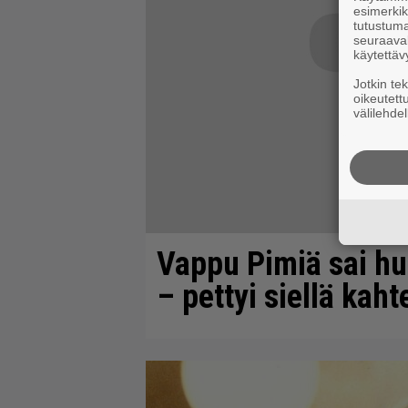
esimerkiks
tutustuma
seuraaval
käytettäv
Jotkin te
oikeutett
välilehdel
Vappu Pimiä sai hu
– pettyi siellä kah