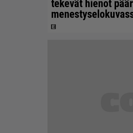
tekevät hienot pää
menestyselokuvas