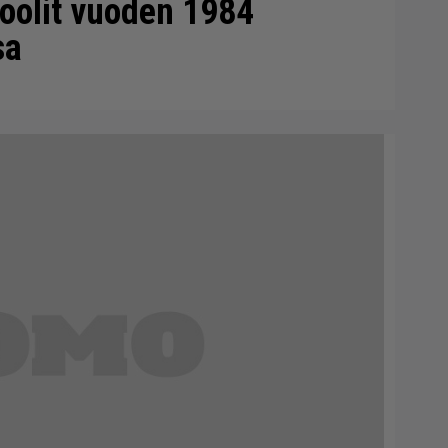
roolit vuoden 1984
sa