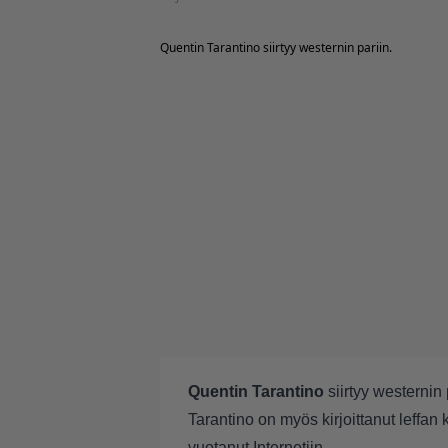
Quentin Tarantino siirtyy westernin pariin.
Quentin Tarantino
siirtyy westernin 
Tarantino on myös kirjoittanut leffan
vuotanut Internetiin.