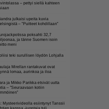
avintolassa – pettyi siellä kahteen
siaan
iandra julkaisi upeita kuvia
elsingistä – ”Puitteet kohdillaan”
urojackpotissa poksahti 32,7
iljoonaa, ja tänne Suomen isoin
oitto meni
oliisi teki surullisen löydön Lohjalla
aulaja Mirellan rantakuvat ovat
äynnä lomaa, aurinkoa ja iloa
ara ja Mikko Parikka etsivät uutta
otia – ”Seuraavaan kotiin
ämmöinen”
S: Mysteerivideolla esiintynyt Tanssii
ähtien kanssa -juontaja tuli