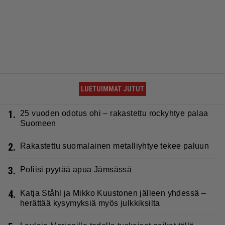
LUETUIMMAT JUTUT
1.
25 vuoden odotus ohi – rakastettu rockyhtye palaa
Suomeen
2.
Rakastettu suomalainen metalliyhtye tekee paluun
3.
Poliisi pyytää apua Jämsässä
4.
Katja Ståhl ja Mikko Kuustonen jälleen yhdessä –
herättää kysymyksiä myös julkkiksilta