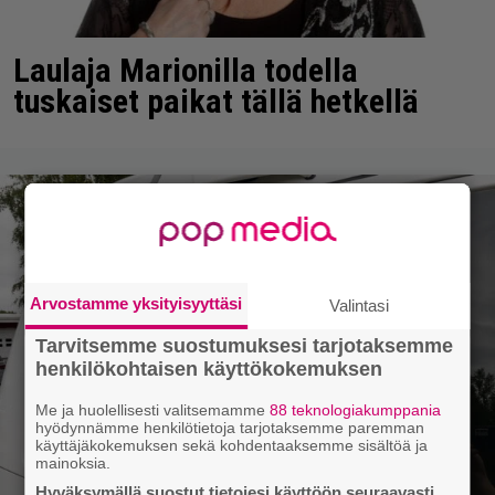
Laulaja Marionilla todella
tuskaiset paikat tällä hetkellä
Arvostamme yksityisyyttäsi
Valintasi
Tarvitsemme suostumuksesi tarjotaksemme
henkilökohtaisen käyttökokemuksen
Me ja huolellisesti valitsemamme
88 teknologiakumppania
hyödynnämme henkilötietoja tarjotaksemme paremman
käyttäjäkokemuksen sekä kohdentaaksemme sisältöä ja
mainoksia.
Hyväksymällä suostut tietojesi käyttöön seuraavasti