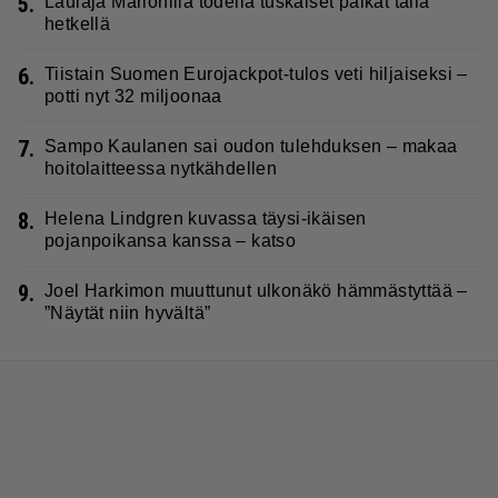
5.
Laulaja Marionilla todella tuskaiset paikat tällä
hetkellä
6.
Tiistain Suomen Eurojackpot-tulos veti hiljaiseksi –
potti nyt 32 miljoonaa
7.
Sampo Kaulanen sai oudon tulehduksen – makaa
hoitolaitteessa nytkähdellen
8.
Helena Lindgren kuvassa täysi-ikäisen
pojanpoikansa kanssa – katso
9.
Joel Harkimon muuttunut ulkonäkö hämmästyttää –
”Näytät niin hyvältä”