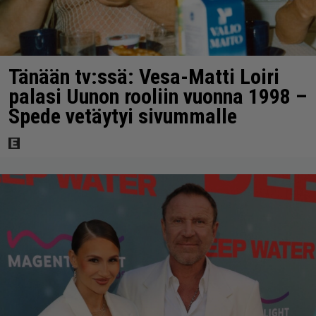
Tänään tv:ssä: Vesa-Matti Loiri
palasi Uunon rooliin vuonna 1998 –
Spede vetäytyi sivummalle