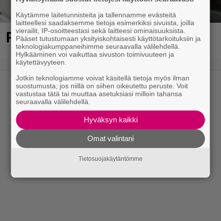
Käytämme laitetunnisteita ja tallennamme evästeitä
laitteellesi saadaksemme tietoja esimerkiksi sivuista, joilla
vierailit, IP-osoitteestasi sekä laitteesi ominaisuuksista.
Poliisi pyytää apua Jämsässä
Pääset tutustumaan yksityiskohtaisesti käyttötarkoituksiin ja
teknologiakumppaneihimme seuraavalla välilehdellä.
Hylkääminen voi vaikuttaa sivuston toimivuuteen ja
käytettävyyteen.
Jotkin teknologiamme voivat käsitellä tietoja myös ilman
suostumusta, jos niillä on siihen oikeutettu peruste. Voit
vastustaa tätä tai muuttaa asetuksiasi milloin tahansa
seuraavalla välilehdellä.
Hyväksyn kaikki
Omat valintani
Tietosuojakäytäntömme