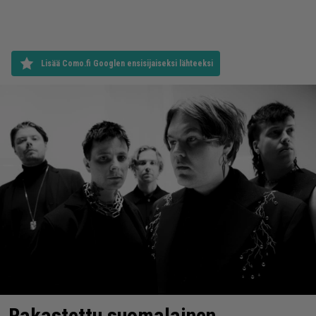
Lisää Como.fi Googlen ensisijaiseksi lähteeksi
Rakastettu suomalainen