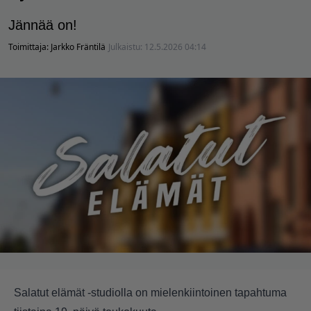
Jännää on!
Toimittaja:
Jarkko Fräntilä
Julkaistu:
12.5.2026 04:14
Salatut elämät -studiolla on mielenkiintoinen tapahtuma