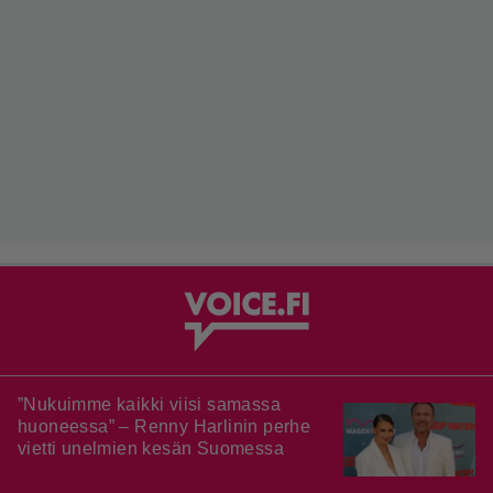
”Nukuimme kaikki viisi samassa
huoneessa” – Renny Harlinin perhe
vietti unelmien kesän Suomessa