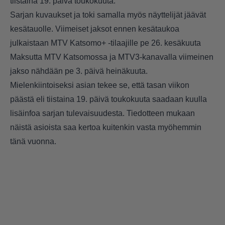
tiistaina 19. päivä toukokuuta.
Sarjan kuvaukset ja toki samalla myös näyttelijät jäävät
kesätauolle. Viimeiset jaksot ennen kesätaukoa
julkaistaan MTV Katsomo+ -tilaajille pe 26. kesäkuuta
Maksutta MTV Katsomossa ja MTV3-kanavalla viimeinen
jakso nähdään pe 3. päivä heinäkuuta.
Mielenkiintoiseksi asian tekee se, että tasan viikon
päästä eli tiistaina 19. päivä toukokuuta saadaan kuulla
lisäinfoa sarjan tulevaisuudesta. Tiedotteen mukaan
näistä asioista saa kertoa kuitenkin vasta myöhemmin
tänä vuonna.