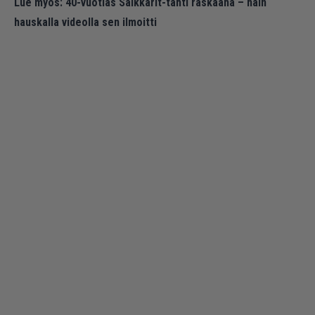
Lue myös:
40-vuotias Salkkarit-tähti raskaana – näin
hauskalla videolla sen ilmoitti