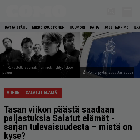
KATJA STÅHL
MIKKO KUUSTONEN
HUUMORI
RAHA
JOEL HARKIMO
ILK
1.
Rakastettu suomalainen metalliyhtye tekee
2.
paluun
Poliisi pyytää apua Jämsässä
VIIHDE
SALATUT ELÄMÄT
Tasan viikon päästä saadaan
paljastuksia Salatut elämät -
sarjan tulevaisuudesta – mistä on
kyse?