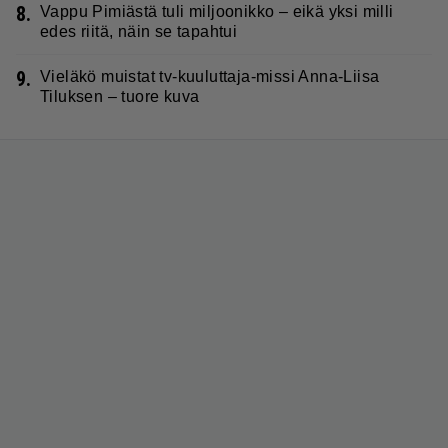
8.
Vappu Pimiästä tuli miljoonikko – eikä yksi milli
edes riitä, näin se tapahtui
9.
Vieläkö muistat tv-kuuluttaja-missi Anna-Liisa
Tiluksen – tuore kuva