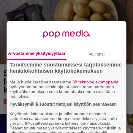
Arvostamme yksityisyyttäsi
Valintasi
Tarvitsemme suostumuksesi tarjotaksemme
Syötkö perunoita näin? Tutkijat
henkilökohtaisen käyttökokemuksen
löysivät yhteyden vakavaan
Me ja huolellisesti valitsemamme
88 teknologiakumppania
hyödynnämme henkilötietoja tarjotaksemme paremman
kansansairauteen
käyttäjäkokemuksen sekä kohdentaaksemme sisältöä ja
mainoksia.
Hyväksymällä suostut tietojesi käyttöön seuraavasti
Käytämme laitetunnisteita ja tallennamme evästeitä
laitteellesi saadaksemme tietoja esimerkiksi sivuista, joilla
vierailit, IP-osoitteestasi sekä laitteesi ominaisuuksista.
Pääset tutustumaan yksityiskohtaisesti käyttötarkoituksiin ja
teknologiakumppaneihimme seuraavalla välilehdellä.