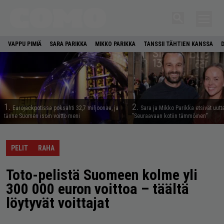
VAPPU PIMIÄ
SARA PARIKKA
MIKKO PARIKKA
TANSSII TÄHTIEN KANSSA
1.
2.
Eurojackpotissa poksahti 32,7 miljoonaa, ja
Sara ja Mikko Parikka etsivät uutt
tänne Suomen isoin voitto meni
”Seuraavaan kotiin tämmöinen”
PELIT
RAHA
Toto-pelistä Suomeen kolme yli
300 000 euron voittoa – täältä
löytyvät voittajat