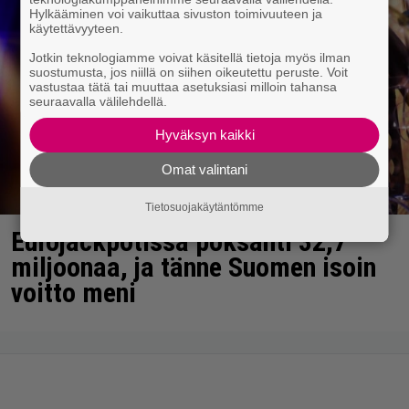
Hylkääminen voi vaikuttaa sivuston toimivuuteen ja
käytettävyyteen.
Jotkin teknologiamme voivat käsitellä tietoja myös ilman
suostumusta, jos niillä on siihen oikeutettu peruste. Voit
vastustaa tätä tai muuttaa asetuksiasi milloin tahansa
seuraavalla välilehdellä.
Hyväksyn kaikki
Omat valintani
Tietosuojakäytäntömme
Eurojackpotissa poksahti 32,7
miljoonaa, ja tänne Suomen isoin
voitto meni