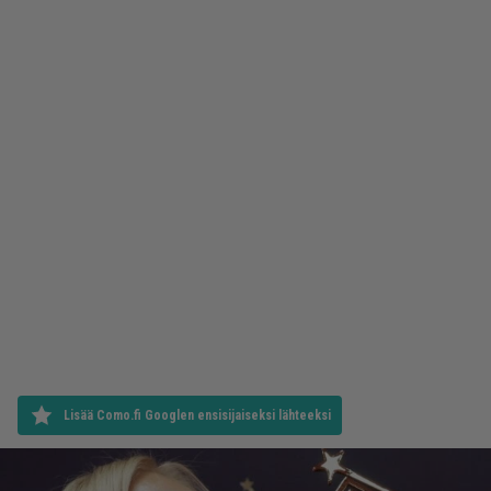
Lisää Como.fi Googlen ensisijaiseksi lähteeksi