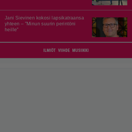
Jani Sievinen kokosi lapsikatraansa
yhteen – ”Minun suurin perintöni
heille”
ILMIÖT
VIIHDE
MUSIIKKI