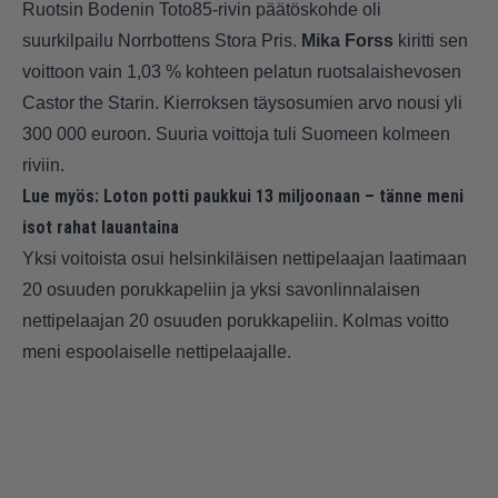
Ruotsin Bodenin Toto85-rivin päätöskohde oli
suurkilpailu Norrbottens Stora Pris.
Mika Forss
kiritti sen
voittoon vain 1,03 % kohteen pelatun ruotsalaishevosen
Castor the Starin. Kierroksen täysosumien arvo nousi yli
300 000 euroon. Suuria voittoja tuli Suomeen kolmeen
riviin.
Lue myös:
Loton potti paukkui 13 miljoonaan – tänne meni
isot rahat lauantaina
Yksi voitoista osui helsinkiläisen nettipelaajan laatimaan
20 osuuden porukkapeliin ja yksi savonlinnalaisen
nettipelaajan 20 osuuden porukkapeliin. Kolmas voitto
meni espoolaiselle nettipelaajalle.