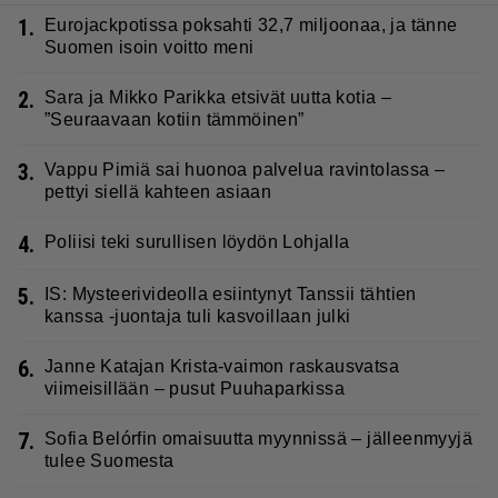
1.
Eurojackpotissa poksahti 32,7 miljoonaa, ja tänne
Suomen isoin voitto meni
2.
Sara ja Mikko Parikka etsivät uutta kotia –
”Seuraavaan kotiin tämmöinen”
3.
Vappu Pimiä sai huonoa palvelua ravintolassa –
pettyi siellä kahteen asiaan
4.
Poliisi teki surullisen löydön Lohjalla
5.
IS: Mysteerivideolla esiintynyt Tanssii tähtien
kanssa -juontaja tuli kasvoillaan julki
6.
Janne Katajan Krista-vaimon raskausvatsa
viimeisillään – pusut Puuhaparkissa
7.
Sofia Belórfin omaisuutta myynnissä – jälleenmyyjä
tulee Suomesta