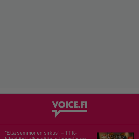
”Että semmonen sirkus” – TTK-