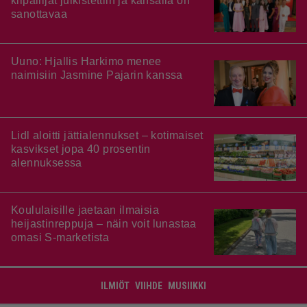
kilpailijat julkistettiin ja kansalla on
sanottavaa
Uuno: Hjallis Harkimo menee
naimisiin Jasmine Pajarin kanssa
Lidl aloitti jättialennukset – kotimaiset
kasvikset jopa 40 prosentin
alennuksessa
Koululaisille jaetaan ilmaisia
heijastinreppuja – näin voit lunastaa
omasi S-marketista
ILMIÖT
VIIHDE
MUSIIKKI