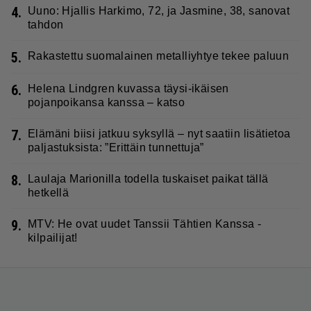
4.
Uuno: Hjallis Harkimo, 72, ja Jasmine, 38, sanovat
tahdon
5.
Rakastettu suomalainen metalliyhtye tekee paluun
6.
Helena Lindgren kuvassa täysi-ikäisen
pojanpoikansa kanssa – katso
7.
Elämäni biisi jatkuu syksyllä – nyt saatiin lisätietoa
paljastuksista: ”Erittäin tunnettuja”
8.
Laulaja Marionilla todella tuskaiset paikat tällä
hetkellä
9.
MTV: He ovat uudet Tanssii Tähtien Kanssa -
kilpailijat!