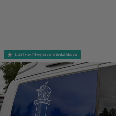
Lisää Como.fi Googlen ensisijaiseksi lähteeksi