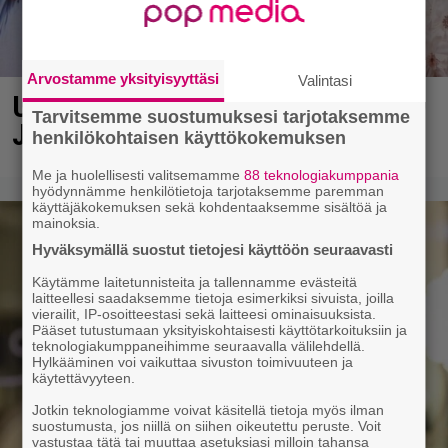
Arvostamme yksityisyyttäsi
Valintasi
Uuno: Hjallis Harkimo, 72, ja
Tarvitsemme suostumuksesi tarjotaksemme
Jasmine, 38, sanovat tahdon
henkilökohtaisen käyttökokemuksen
Me ja huolellisesti valitsemamme
88 teknologiakumppania
hyödynnämme henkilötietoja tarjotaksemme paremman
käyttäjäkokemuksen sekä kohdentaaksemme sisältöä ja
mainoksia.
Hyväksymällä suostut tietojesi käyttöön seuraavasti
Käytämme laitetunnisteita ja tallennamme evästeitä
laitteellesi saadaksemme tietoja esimerkiksi sivuista, joilla
vierailit, IP-osoitteestasi sekä laitteesi ominaisuuksista.
Pääset tutustumaan yksityiskohtaisesti käyttötarkoituksiin ja
teknologiakumppaneihimme seuraavalla välilehdellä.
Hylkääminen voi vaikuttaa sivuston toimivuuteen ja
käytettävyyteen.
Jotkin teknologiamme voivat käsitellä tietoja myös ilman
suostumusta, jos niillä on siihen oikeutettu peruste. Voit
vastustaa tätä tai muuttaa asetuksiasi milloin tahansa