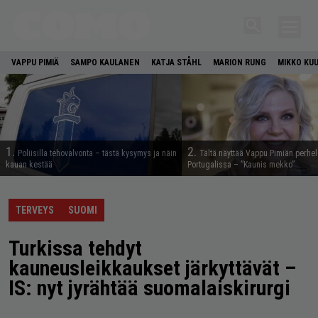
VAPPU PIMIÄ
SAMPO KAULANEN
KATJA STÅHL
MARION RUNG
MIKKO KU
1.
2.
Poliisilla tehovalvonta – tästä kysymys ja näin
Tältä näyttää Vappu Pimiän perhe
kauan kestää
Portugalissa – ”Kaunis mekko”
TERVEYS
SUOMI
Turkissa tehdyt
kauneusleikkaukset järkyttävät –
IS: nyt jyrähtää suomalaiskirurgi