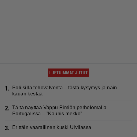
LUETUIMMAT JUTUT
1.
Poliisilla tehovalvonta – tästä kysymys ja näin
kauan kestää
2.
Tältä näyttää Vappu Pimiän perhelomalla
Portugalissa – ”Kaunis mekko”
3.
Erittäin vaarallinen kuski Ulvilassa