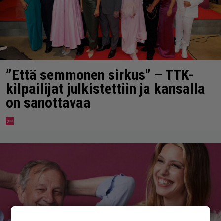
”Että semmonen sirkus” – TTK-
kilpailijat julkistettiin ja kansalla
on sanottavaa