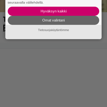
seuraavalla välilehdellä.
Hyväksyn kaikki
Tältä näyttää Vappu Pimiän
Omat valintani
perhelomalla Portugalissa –
Tietosuojakäytäntömme
”Kaunis mekko”