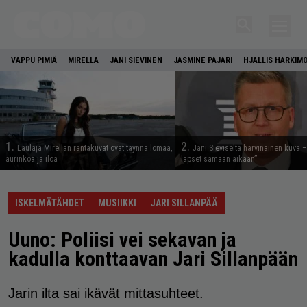
VAPPU PIMIÄ
MIRELLA
JANI SIEVINEN
JASMINE PAJARI
HJALLIS HARKIM
1.
2.
Laulaja Mirellan rantakuvat ovat täynnä lomaa,
Jani Sieviseltä harvinainen kuva –
aurinkoa ja iloa
lapset samaan aikaan”
ISKELMÄTÄHDET
MUSIIKKI
JARI SILLANPÄÄ
Uuno: Poliisi vei sekavan ja
kadulla konttaavan Jari Sillanpään
Jarin ilta sai ikävät mittasuhteet.