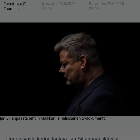
Toimittaja:
JT
Julkaistu:
23.6.2026
Päivitetty:
23.6.2026
Tuomela
13:54
23:28
Jari Sillanpäästä tehtiin Maikkarille neliosainen tv-dokumentti
Uuno-sivusto kertoo laulaja Jari Sillanpään ikävästi