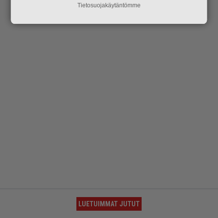
Tietosuojakäytäntömme
LUETUIMMAT JUTUT