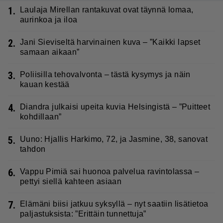
1.
Laulaja Mirellan rantakuvat ovat täynnä lomaa,
aurinkoa ja iloa
2.
Jani Sieviseltä harvinainen kuva – ”Kaikki lapset
samaan aikaan”
3.
Poliisilla tehovalvonta – tästä kysymys ja näin
kauan kestää
4.
Diandra julkaisi upeita kuvia Helsingistä – ”Puitteet
kohdillaan”
5.
Uuno: Hjallis Harkimo, 72, ja Jasmine, 38, sanovat
tahdon
6.
Vappu Pimiä sai huonoa palvelua ravintolassa –
pettyi siellä kahteen asiaan
7.
Elämäni biisi jatkuu syksyllä – nyt saatiin lisätietoa
paljastuksista: ”Erittäin tunnettuja”