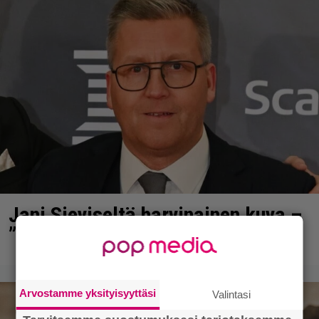
Jani Sieviseltä harvinainen kuva –
”Kaikki lapset samaan aikaan”
Arvostamme yksityisyyttäsi
Valintasi