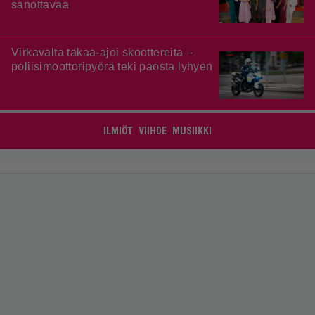
sanottavaa
Virkavalta takaa-ajoi skoottereita –
poliisimoottoripyörä teki paosta lyhyen
ILMIÖT
VIIHDE
MUSIIKKI