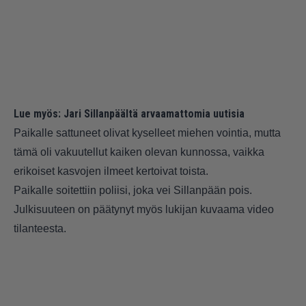
Lue myös:
Jari Sillanpäältä arvaamattomia uutisia
Paikalle sattuneet olivat kyselleet miehen vointia, mutta
tämä oli vakuutellut kaiken olevan kunnossa, vaikka
erikoiset kasvojen ilmeet kertoivat toista.
Paikalle soitettiin poliisi, joka vei Sillanpään pois.
Julkisuuteen on päätynyt myös lukijan kuvaama video
tilanteesta.