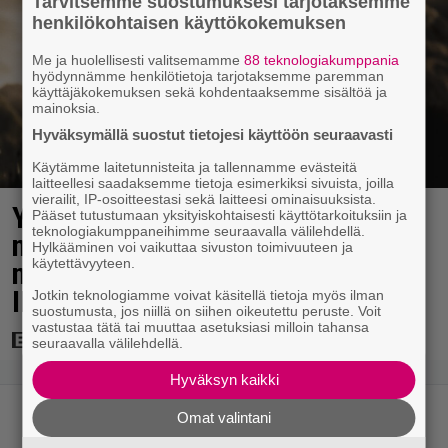
Tarvitsemme suostumuksesi tarjotaksemme
henkilökohtaisen käyttökokemuksen
Me ja huolellisesti valitsemamme
88 teknologiakumppania
hyödynnämme henkilötietoja tarjotaksemme paremman
käyttäjäkokemuksen sekä kohdentaaksemme sisältöä ja
mainoksia.
Hyväksymällä suostut tietojesi käyttöön seuraavasti
Käytämme laitetunnisteita ja tallennamme evästeitä
laitteellesi saadaksemme tietoja esimerkiksi sivuista, joilla
vierailit, IP-osoitteestasi sekä laitteesi ominaisuuksista.
Yöllä tv:ssä: Sotaelokuvan
Pääset tutustumaan yksityiskohtaisesti käyttötarkoituksiin ja
teknologiakumppaneihimme seuraavalla välilehdellä.
näyttelijät kasvattivat lihakset
Hylkääminen voi vaikuttaa sivuston toimivuuteen ja
käytettävyyteen.
nopeasti erikoisella kikalla –
IMDb-arvosana on 7,6
Jotkin teknologiamme voivat käsitellä tietoja myös ilman
suostumusta, jos niillä on siihen oikeutettu peruste. Voit
vastustaa tätä tai muuttaa asetuksiasi milloin tahansa
seuraavalla välilehdellä.
Hyväksyn kaikki
Omat valintani