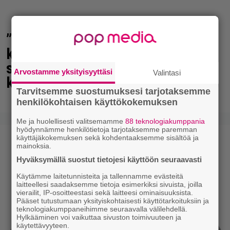
”Mitä isompi vehje, sen paremmin
kulkee” – Susanna Penttilä
suuntasi Bangbussinsa Helsingin
Arvostamme yksityisyyttäsi
Valintasi
keskustaan
Tarvitsemme suostumuksesi tarjotaksemme
henkilökohtaisen käyttökokemuksen
Me ja huolellisesti valitsemamme
88 teknologiakumppania
hyödynnämme henkilötietoja tarjotaksemme paremman
käyttäjäkokemuksen sekä kohdentaaksemme sisältöä ja
mainoksia.
Hyväksymällä suostut tietojesi käyttöön seuraavasti
Käytämme laitetunnisteita ja tallennamme evästeitä
laitteellesi saadaksemme tietoja esimerkiksi sivuista, joilla
vierailit, IP-osoitteestasi sekä laitteesi ominaisuuksista.
Pääset tutustumaan yksityiskohtaisesti käyttötarkoituksiin ja
teknologiakumppaneihimme seuraavalla välilehdellä.
Hylkääminen voi vaikuttaa sivuston toimivuuteen ja
käytettävyyteen.