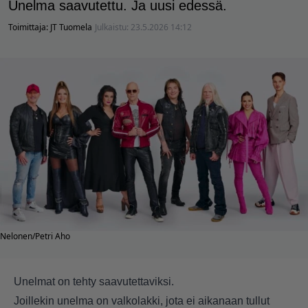
Unelma saavutettu. Ja uusi edessä.
Toimittaja:
JT Tuomela
Julkaistu:
23.5.2026 14:12
Nelonen/Petri Aho
Unelmat on tehty saavutettaviksi.
Joillekin unelma on valkolakki, jota ei aikanaan tullut