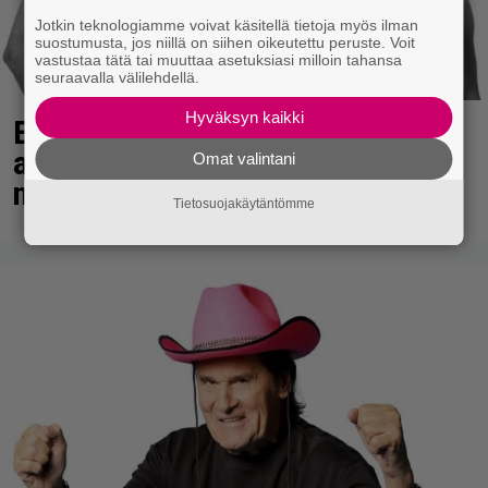
Jotkin teknologiamme voivat käsitellä tietoja myös ilman
suostumusta, jos niillä on siihen oikeutettu peruste. Voit
vastustaa tätä tai muuttaa asetuksiasi milloin tahansa
seuraavalla välilehdellä.
Hyväksyn kaikki
Eppu Normaali soitti kaikkien
aikojen viimeisen konserttinsa –
Omat valintani
nämä kappaleet sillä kuultiin
Tietosuojakäytäntömme