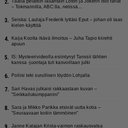
2.
Täällä pelattiin lauantain Loton ja Jokerin isot rahat
– Tokmannilla, ABC:lla, netissä…
3.
Seiska: Laulaja Frederik lyttäsi Eput – johan oli taas
kielen käyttöä
4.
Kaija Koolta ikävä ilmoitus – Juha Tapio kiirehti
apuun
5.
IS: Mysteerivideolla esiintynyt Tanssii tähtien
kanssa -juontaja tuli kasvoillaan julki
6.
Poliisi teki surullisen löydön Lohjalla
7.
Sari Havas julkaisi rakkaastaan kuvan –
”Seikkailukumppanini”
8.
Sara ja Mikko Parikka etsivät uutta kotia –
”Seuraavaan kotiin tämmöinen”
9.
Janne Katajan Krista-vaimon raskausvatsa