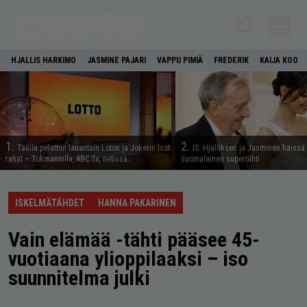
HJALLIS HARKIMO
JASMINE PAJARI
VAPPU PIMIÄ
FREDERIK
KAIJA KOO
1.
2.
Täällä pelattiin lauantain Loton ja Jokerin isot
IS: Hjalliksen ja Jasminen häissä
rahat – Tokmannilla, ABC:lla, netissä…
suomalainen supertähti
ISKELMÄTÄHDET
HANNA PAKARINEN
Vain elämää -tähti pääsee 45-
vuotiaana ylioppilaaksi – iso
suunnitelma julki