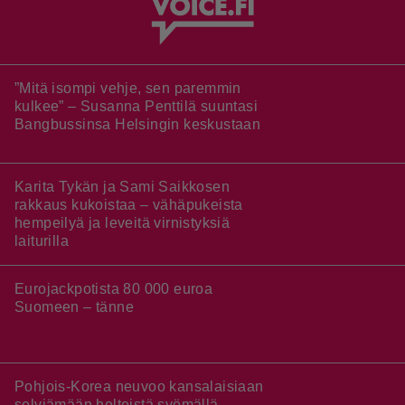
”Mitä isompi vehje, sen paremmin
kulkee” – Susanna Penttilä suuntasi
Bangbussinsa Helsingin keskustaan
Karita Tykän ja Sami Saikkosen
rakkaus kukoistaa – vähäpukeista
hempeilyä ja leveitä virnistyksiä
laiturilla
Eurojackpotista 80 000 euroa
Suomeen – tänne
Pohjois-Korea neuvoo kansalaisiaan
selviämään helteistä syömällä