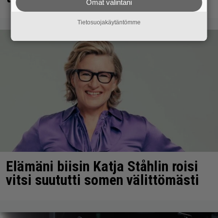
Omat valintani
Tietosuojakäytäntömme
Elämäni biisin Katja Ståhlin roisi
vitsi suututti somen välittömästi