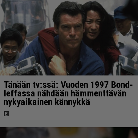
Tänään tv:ssä: Vuoden 1997 Bond-
leffassa nähdään hämmenttävän
nykyaikainen kännykkä