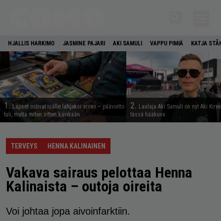
HJALLIS HARKIMO
JASMINE PAJARI
AKI SAMULI
VAPPU PIMIÄ
KATJA STÅ
1.
2.
Lapset ostivat isälle lahjaksi arvan – päävoitto
Laulaja Aki Samuli on nyt Aki Kirv
tuli, mutta miten sitten kävikään
tässä hääkuva
TERVEYS
HENNA KALINAINEN
Vakava sairaus pelottaa Henna
Kalinaista – outoja oireita
Voi johtaa jopa aivoinfarktiin.