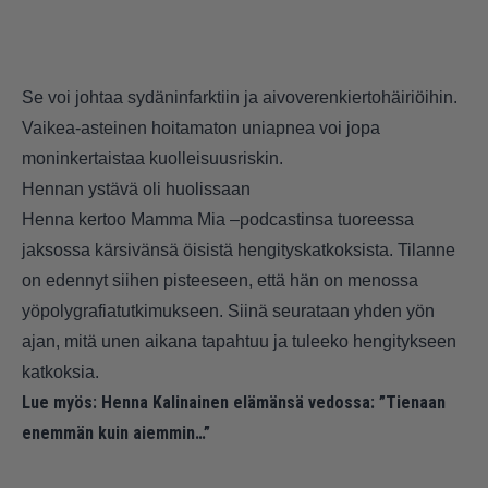
Se voi johtaa sydäninfarktiin ja aivoverenkiertohäiriöihin.
Vaikea-asteinen hoitamaton uniapnea voi jopa
moninkertaistaa kuolleisuusriskin.
Hennan ystävä oli huolissaan
Henna kertoo Mamma Mia –
podcastinsa
tuoreessa
jaksossa kärsivänsä öisistä hengityskatkoksista. Tilanne
on edennyt siihen pisteeseen, että hän on menossa
yöpolygrafiatutkimukseen. Siinä seurataan yhden yön
ajan, mitä unen aikana tapahtuu ja tuleeko hengitykseen
katkoksia.
Lue myös:
Henna Kalinainen elämänsä vedossa: ”Tienaan
enemmän kuin aiemmin…”