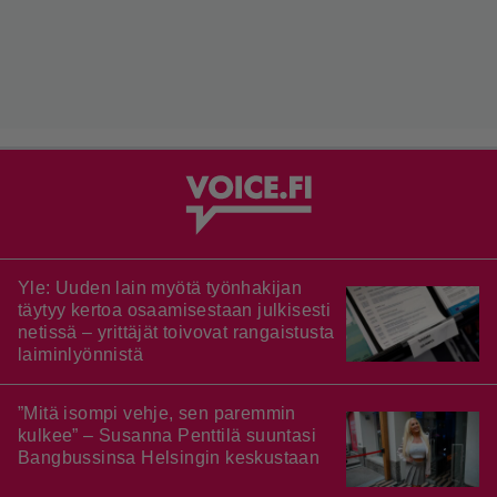
Yle: Uuden lain myötä työnhakijan
täytyy kertoa osaamisestaan julkisesti
netissä – yrittäjät toivovat rangaistusta
laiminlyönnistä
”Mitä isompi vehje, sen paremmin
kulkee” – Susanna Penttilä suuntasi
Bangbussinsa Helsingin keskustaan