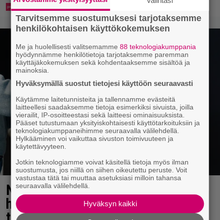
Valintasi
Tarvitsemme suostumuksesi tarjotaksemme
henkilökohtaisen käyttökokemuksen
Me ja huolellisesti valitsemamme
88 teknologiakumppania
hyödynnämme henkilötietoja tarjotaksemme paremman
käyttäjäkokemuksen sekä kohdentaaksemme sisältöä ja
mainoksia.
Hyväksymällä suostut tietojesi käyttöön seuraavasti
Käytämme laitetunnisteita ja tallennamme evästeitä
laitteellesi saadaksemme tietoja esimerkiksi sivuista, joilla
vierailit, IP-osoitteestasi sekä laitteesi ominaisuuksista.
Pääset tutustumaan yksityiskohtaisesti käyttötarkoituksiin ja
teknologiakumppaneihimme seuraavalla välilehdellä.
Hylkääminen voi vaikuttaa sivuston toimivuuteen ja
käytettävyyteen.
Jotkin teknologiamme voivat käsitellä tietoja myös ilman
suostumusta, jos niillä on siihen oikeutettu peruste. Voit
vastustaa tätä tai muuttaa asetuksiasi milloin tahansa
Näky pullonpalautusautomaatilla
seuraavalla välilehdellä.
hekotuttaa – joku taatusti repinyt
Hyväksyn kaikki
tahallaan