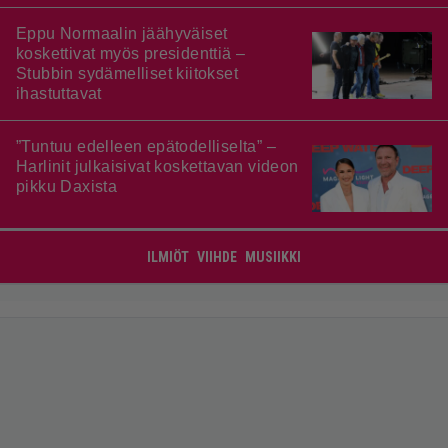
Eppu Normaalin jäähyväiset
koskettivat myös presidenttiä –
Stubbin sydämelliset kiitokset
ihastuttavat
”Tuntuu edelleen epätodelliselta” –
Harlinit julkaisivat koskettavan videon
pikku Daxista
ILMIÖT
VIIHDE
MUSIIKKI