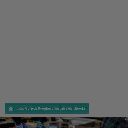
Lisää Como.fi Googlen ensisijaiseksi lähteeksi