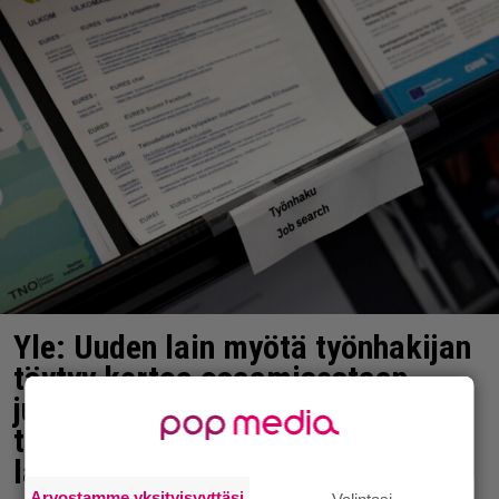
Yle: Uuden lain myötä työnhakijan
täytyy kertoa osaamisestaan
julkisesti netissä – yrittäjät
toivovat rangaistusta
laiminlyönnistä
Arvostamme yksityisyyttäsi