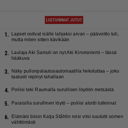
LUETUIMMAT JUTUT
1.
Lapset ostivat isälle lahjaksi arvan – päävoitto tuli,
mutta miten sitten kävikään
2.
Laulaja Aki Samuli on nyt Aki Kirvesniemi – tässä
hääkuva
3.
Näky pullonpalautusautomaatilla hekotuttaa – joku
taatusti repinyt tahallaan
4.
Poliisi teki Raumalla surullisen löydön metsästä
5.
Paraisilla surullinen löytö – poliisi aloitti tutkinnat
6.
Elämäni biisin Katja Ståhlin roisi vitsi suututti somen
välittömästi