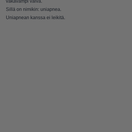
vakavampi vaiva.
Sillä on nimikin: uniapnea.
Uniapnean kanssa ei leikitä.