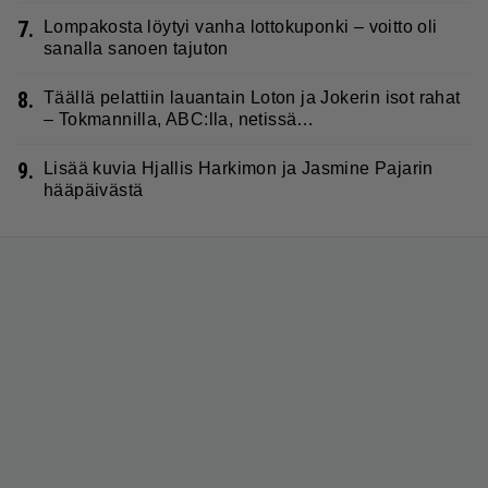
7.
Lompakosta löytyi vanha lottokuponki – voitto oli
sanalla sanoen tajuton
8.
Täällä pelattiin lauantain Loton ja Jokerin isot rahat
– Tokmannilla, ABC:lla, netissä…
9.
Lisää kuvia Hjallis Harkimon ja Jasmine Pajarin
hääpäivästä