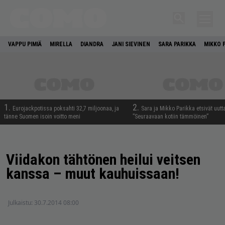
VAPPU PIMIÄ
MIRELLA
DIANDRA
JANI SIEVINEN
SARA PARIKKA
MIKKO 
1.
2.
Eurojackpotissa poksahti 32,7 miljoonaa, ja
Sara ja Mikko Parikka etsivät uutt
tänne Suomen isoin voitto meni
”Seuraavaan kotiin tämmöinen”
Viidakon tähtönen heilui veitsen
kanssa – muut kauhuissaan!
Julkaistu:
30.7.2014 08:00