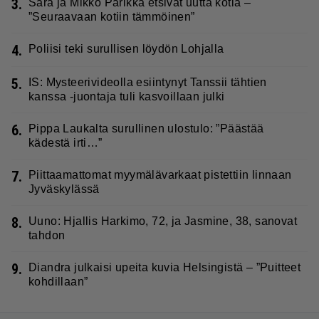
3.
Sara ja Mikko Parikka etsivät uutta kotia –
”Seuraavaan kotiin tämmöinen”
4.
Poliisi teki surullisen löydön Lohjalla
5.
IS: Mysteerivideolla esiintynyt Tanssii tähtien
kanssa -juontaja tuli kasvoillaan julki
6.
Pippa Laukalta surullinen ulostulo: ”Päästää
kädestä irti…”
7.
Piittaamattomat myymälävarkaat pistettiin linnaan
Jyväskylässä
8.
Uuno: Hjallis Harkimo, 72, ja Jasmine, 38, sanovat
tahdon
9.
Diandra julkaisi upeita kuvia Helsingistä – ”Puitteet
kohdillaan”