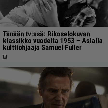
Tänään tv:ssä: Rikoselokuvan
klassikko vuodelta 1953 – Asialla
kulttiohjaaja Samuel Fuller