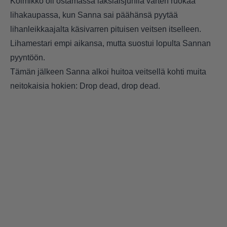
Kolmikko oli ostamassa läksiäisjuhlia varten ruokaa
lihakaupassa, kun Sanna sai päähänsä pyytää
lihanleikkaajalta käsivarren pituisen veitsen itselleen.
Lihamestari empi aikansa, mutta suostui lopulta Sannan
pyyntöön.
Tämän jälkeen Sanna alkoi huitoa veitsellä kohti muita
neitokaisia hokien: Drop dead, drop dead.