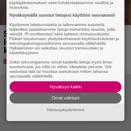
käyttäjäkokemuksen sekä kohdentaaksemme sisältöä ja
mainoksia.
Hyväksymällä suostut tietojesi käyttöön seuraavasti
Käytämme laitetunnisteita ja tallennamme evästeitä
laitteellesi saadaksemme tietoja esimerkiksi sivuista, joilla
Syötkö perunoita näin? Tutkijat
vierailit, IP-osoitteestasi sekä laitteesi ominaisuuksista.
Pääset tutustumaan yksityiskohtaisesti käyttötarkoituksiin ja
löysivät yhteyden vakavaan
teknologiakumppaneihimme seuraavalla välilehdellä.
kansansairauteen
Hylkääminen voi vaikuttaa sivuston toimivuuteen ja
käytettävyyteen.
Jotkin teknologiamme voivat käsitellä tietoja myös ilman
suostumusta, jos niillä on siihen oikeutettu peruste. Voit
vastustaa tätä tai muuttaa asetuksiasi milloin tahansa
seuraavalla välilehdellä.
Hyväksyn kaikki
Omat valintani
Tietosuojakäytäntömme