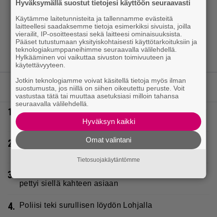
Hyväksymällä suostut tietojesi käyttöön seuraavasti
Käytämme laitetunnisteita ja tallennamme evästeitä
laitteellesi saadaksemme tietoja esimerkiksi sivuista, joilla
vierailit, IP-osoitteestasi sekä laitteesi ominaisuuksista.
Pääset tutustumaan yksityiskohtaisesti käyttötarkoituksiin ja
teknologiakumppaneihimme seuraavalla välilehdellä.
Hylkääminen voi vaikuttaa sivuston toimivuuteen ja
käytettävyyteen.
Jotkin teknologiamme voivat käsitellä tietoja myös ilman
LUETUIMMAT JUTUT
suostumusta, jos niillä on siihen oikeutettu peruste. Voit
vastustaa tätä tai muuttaa asetuksiasi milloin tahansa
seuraavalla välilehdellä.
1.
Eurojackpotissa poksahti 32,7 miljoonaa, ja tänne
Suomen isoin voitto meni
Hyväksyn kaikki
Omat valintani
2.
Sara ja Mikko Parikka etsivät uutta kotia –
”Seuraavaan kotiin tämmöinen”
Tietosuojakäytäntömme
3.
Vappu Pimiä sai huonoa palvelua ravintolassa –
pettyi siellä kahteen asiaan
4.
Poliisi teki surullisen löydön Lohjalla