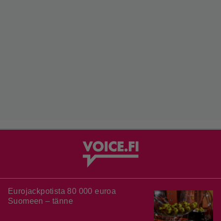
Eurojackpotista 80 000 euroa
Suomeen – tänne