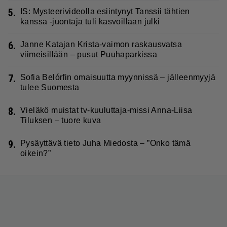
5.
IS: Mysteerivideolla esiintynyt Tanssii tähtien
kanssa -juontaja tuli kasvoillaan julki
6.
Janne Katajan Krista-vaimon raskausvatsa
viimeisillään – pusut Puuhaparkissa
7.
Sofia Belórfin omaisuutta myynnissä – jälleenmyyjä
tulee Suomesta
8.
Vieläkö muistat tv-kuuluttaja-missi Anna-Liisa
Tiluksen – tuore kuva
9.
Pysäyttävä tieto Juha Miedosta – ”Onko tämä
oikein?”