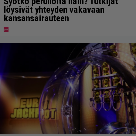
Syötkö perunoita näin? Tutkijat
löysivät yhteyden vakavaan
kansansairauteen