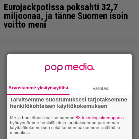
Eurojackpotissa poksahti 32,7
miljoonaa, ja tänne Suomen isoin
voitto meni
Arvostamme yksityisyyttäsi
Valintasi
Tarvitsemme suostumuksesi tarjotaksemme
henkilökohtaisen käyttökokemuksen
Me ja huolellisesti valitsemamme
88 teknologiakumppania
hyödynnämme henkilötietoja tarjotaksemme paremman
käyttäjäkokemuksen sekä kohdentaaksemme sisältöä ja
mainoksia.