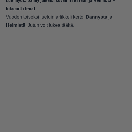
Lue myös:
Danny julkaisi kuvan itsestään ja Helmistä –
loksautti leuat
Vuoden toiseksi luetuin artikkeli kertoi
Dannysta
ja
Helmistä
. Jutun voit lukea
täältä
.