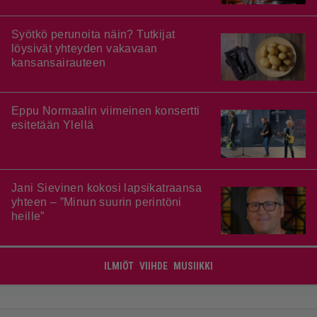
Syötkö perunoita näin? Tutkijat
löysivät yhteyden vakavaan
kansansairauteen
Eppu Normaalin viimeinen konsertti
esitetään Ylellä
Jani Sievinen kokosi lapsikatraansa
yhteen – ”Minun suurin perintöni
heille”
ILMIÖT
VIIHDE
MUSIIKKI