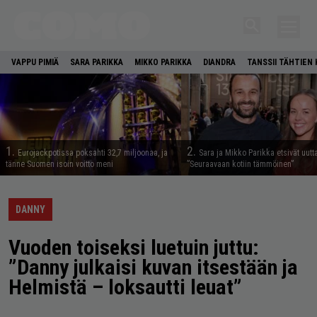
VAPPU PIMIÄ
SARA PARIKKA
MIKKO PARIKKA
DIANDRA
TANSSII TÄHTIEN
1.
2.
Eurojackpotissa poksahti 32,7 miljoonaa, ja
Sara ja Mikko Parikka etsivät uutt
tänne Suomen isoin voitto meni
”Seuraavaan kotiin tämmöinen”
DANNY
Vuoden toiseksi luetuin juttu:
”Danny julkaisi kuvan itsestään ja
Helmistä – loksautti leuat”