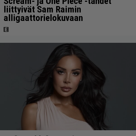
Scream- ja One Piece -tähdet
liittyivät Sam Raimin
alligaattorielokuvaan