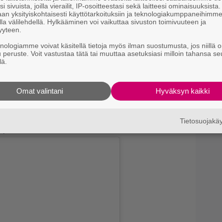
i sivuista, joilla vierailit, IP-osoitteestasi sekä laitteesi ominaisuuksista
an yksityiskohtaisesti käyttötarkoituksiin ja teknologiakumppaneihimm
la välilehdellä. Hylkääminen voi vaikuttaa sivuston toimivuuteen ja
yyteen.
knologiamme voivat käsitellä tietoja myös ilman suostumusta, jos niillä o
u peruste. Voit vastustaa tätä tai muuttaa asetuksiasi milloin tahansa se
lä.
 kommentteja. Moni toivottaa niissä hänelle hyvää
Omat valintani
Hyväksyn kaikki
utitaan parhaasta vuodenajasta ja hymyillään
oittaa Rydman lippalakkijulkaisussaan.
nistä löytyy tästä alempaa ja
täältä
. Rydmanin
Tietosuojak
lempaa sekä
täältä
.