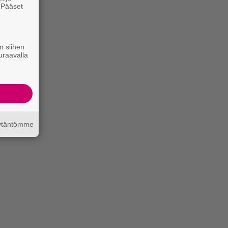
. Pääset
e
n siihen
uraavalla
äytäntömme