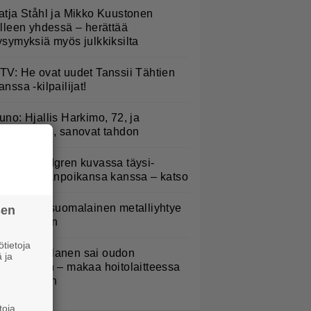
atja Ståhl ja Mikko Kuustonen
älleen yhdessä – herättää
ysymyksiä myös julkkiksilta
TV: He ovat uudet Tanssii Tähtien
anssa -kilpailijat!
uno: Hjallis Harkimo, 72, ja
asmine, 38, sanovat tahdon
elena Lindgren kuvassa täysi-
käisen pojanpoikansa kanssa – katso
akastettu suomalainen metalliyhtye
sen
ekee paluun
tietoja
ampo Kaulanen sai oudon
 ja
ulehduksen – makaa hoitolaitteessa
ytkähdellen
toja