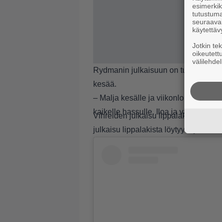
esimerkiks
tutustuma
seuraaval
käytettäv
Jotkin te
oikeutett
välilehdel
Rydmanin julkaisuun on tullut paljon
kesää.
– Malja kesälle ja viikonlopulle! Na
kaikelle hassulle. Iloa ja valoa! kirj
Vihreiden julkaisu lippalakkien myyn
julkaisu lippalakista löytyy myös a