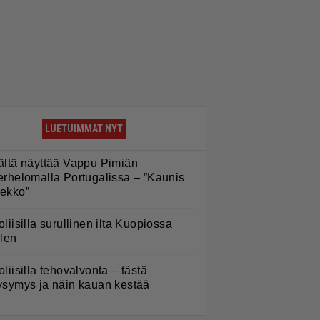
LUETUIMMAT NYT
ältä näyttää Vappu Pimiän
erhelomalla Portugalissa – ”Kaunis
ekko”
oliisilla surullinen ilta Kuopiossa
ilen
oliisilla tehovalvonta – tästä
ysymys ja näin kauan kestää