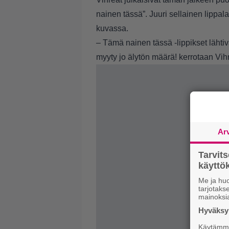
nainen tässä”. Juuri sellainen lipp
kuvassa.
– Tämä nainen tässä -lippikset lähtiv
myyty jo älytön määrä! kerrotaan Vih
Ar
Tarvit
käytt
Me ja huo
tarjotak
mainoksi
Hyväksym
Käytämme 