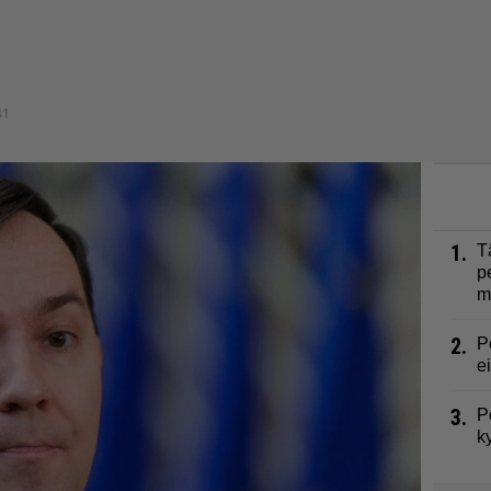
41
1.
T
p
m
2.
P
e
3.
P
k