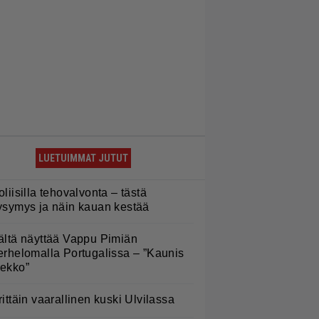
LUETUIMMAT JUTUT
oliisilla tehovalvonta – tästä
ysymys ja näin kauan kestää
ältä näyttää Vappu Pimiän
erhelomalla Portugalissa – ”Kaunis
ekko”
rittäin vaarallinen kuski Ulvilassa