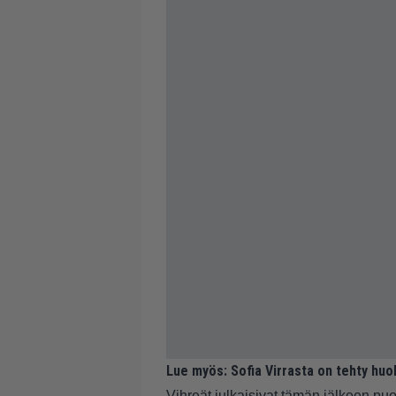
Lue myös:
Sofia Virrasta on tehty huol
Vihreät julkaisivat tämän jälkeen p