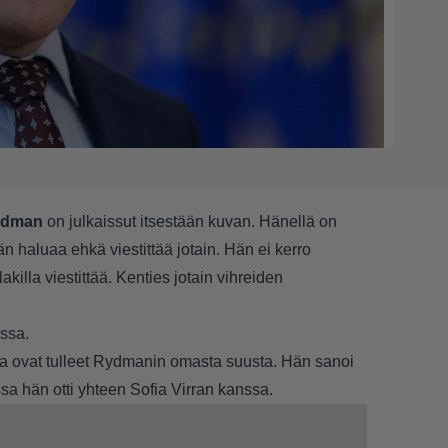
ydman
on julkaissut itsestään kuvan. Hänellä on
n haluaa ehkä viestittää jotain. Hän ei kerro
killa viestittää. Kenties jotain vihreiden
issa.
otka ovat tulleet Rydmanin omasta suusta. Hän sanoi
sa hän otti yhteen Sofia Virran kanssa.