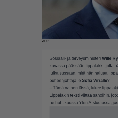
AOP
Sosiaali- ja terveysministeri
Wille R
kuvassa päässään lippalakki, jolla hä
julkaisussaan, mitä hän haluaa lippala
puheenjohtajalle
Sofia Virralle
?
– Tämä nainen tässä, lukee lippalak
Lippalakin teksti viittaa sanoihin, j
ne huhtikuussa Ylen A-studiossa, jos