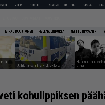
isodi.fi
Voice.fi
Soundi.fi
Pelaaja.fi
Inferno.fi
Rumba.fi
Tilt.f
ETUSIVU
UUSIMMAT
MUSIIKKI
MIKKO KUUSTONEN
HELENA LINDGREN
KERTTU RISSANEN
T
4.
lomalla
Rakastettu suomalain
3.
Erittäin vaarallinen kuski Ulvilassa
paluun
eti kohulippiksen päähä