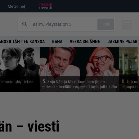
i
Meteli.net
Etsi
ANSSII TÄHTIEN KANSSA
RAHA
VEERA SELÄNNE
JASMINE PAJARI
5.
6.
en metalliyhtye tekee
Katja Ståhl ja Mikko Kuustonen jälleen
Helena 
yhdessä – herättää kysymyksiä myös julkkiksilta
pojanpoika
n – viesti