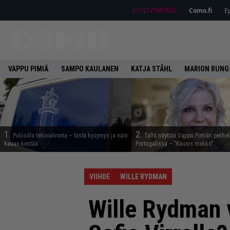
Como.fi
Ep
VAPPU PIMIÄ
SAMPO KAULANEN
KATJA STÅHL
MARION RUNG
1.
2.
Poliisilla tehovalvonta – tästä kysymys ja näin
Tältä näyttää Vappu Pimiän perhe
kauan kestää
Portugalissa – ”Kaunis mekko”
VIIHDE
WILLE RYDMAN
Wille Rydman v