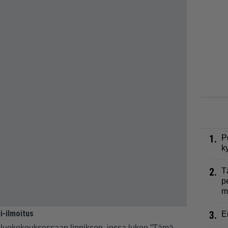
1.
P
k
2.
T
p
m
i-ilmoitus
3.
E
uoluekokouksessaan lippiksen, jossa lukee ”Tämä