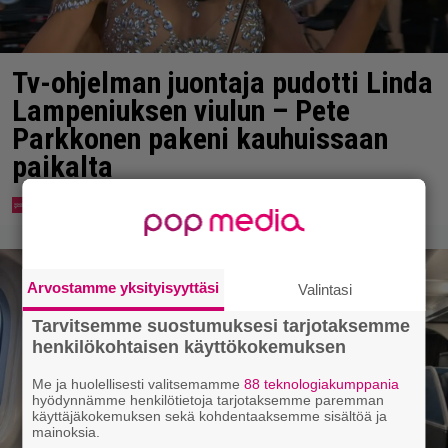
Tv-ohjelman juontaja pudotti Linda
Lampeniuksen viulun – Pete
Parkkonen pakeni kauhuissaan
paikalta
Arvostamme yksityisyyttäsi
Valintasi
Tarvitsemme suostumuksesi tarjotaksemme
henkilökohtaisen käyttökokemuksen
Me ja huolellisesti valitsemamme
88 teknologiakumppania
hyödynnämme henkilötietoja tarjotaksemme paremman
käyttäjäkokemuksen sekä kohdentaaksemme sisältöä ja
mainoksia.