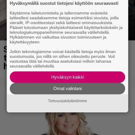
Hyväksymällä suostut tietojesi käyttöön seuraavasti
Käytämme laitetunnisteita ja tallennamme evästeitä
laitteellesi saadaksemme tietoja esimerkiksi sivuista, joilla
vierailit, IP-osoitteestasi sekä laitteesi ominaisuuksista.
Pääset tutustumaan yksityiskohtaisesti käyttötarkoituksiin ja
teknologiakumppaneihimme seuraavalla välilehdellä.
Hylkääminen voi vaikuttaa sivuston toimivuuteen ja
käytettävyyteen.
Sampo Kaulanen sai oudon
Jotkin teknologiamme voivat käsitellä tietoja myös ilman
tulehduksen – makaa
suostumusta, jos niillä on siihen oikeutettu peruste. Voit
vastustaa tätä tai muuttaa asetuksiasi milloin tahansa
hoitolaitteessa nytkähdellen
seuraavalla välilehdellä.
Hyväksyn kaikki
Omat valintani
Tietosuojakäytäntömme