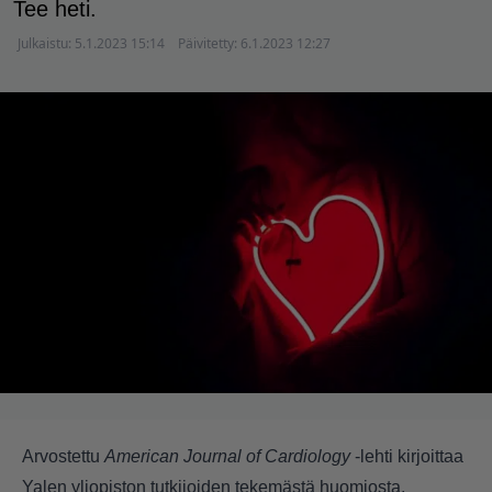
Tee heti.
Julkaistu:
5.1.2023 15:14
Päivitetty:
6.1.2023 12:27
Arvostettu
American Journal of Cardiology
-lehti kirjoittaa
Yalen yliopiston tutkijoiden tekemästä huomiosta.