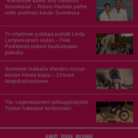
”Nukuimme kaikki viisi samassa
huoneessa” – Renny Harlinin perhe
vietti unelmien kesän Suomessa
Tv-ohjelman juontaja pudotti Linda
Lampeniuksen viulun – Pete
Parkkonen pakeni kauhuissaan
paikalta
Suomeen matkalla olleiden rescue-
koirien hirveä loppu – 10 kuoli
lämpöhalvaukseen
Yle: Legendaarinen polkupyöräyhtiö
Tunturi hakeutuu konkurssiin
ILMIÖT
VIIHDE
MUSIIKKI