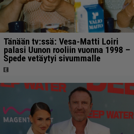
Tänään tv:ssä: Vesa-Matti Loiri
palasi Uunon rooliin vuonna 1998 –
Spede vetäytyi sivummalle