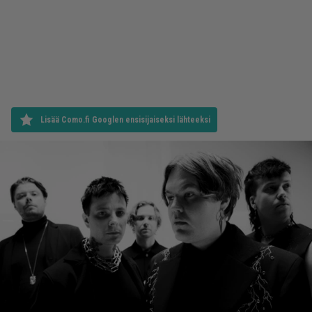
Lisää Como.fi Googlen ensisijaiseksi lähteeksi