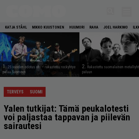
KATJA STÅHL
MIKKO KUUSTONEN
HUUMORI
RAHA
JOEL HARKIMO
ILK
1.
2.
25 vuoden odotus ohi – rakastettu rockyhtye
Rakastettu suomalainen metalliyh
palaa Suomeen
paluun
TERVEYS
SUOMI
Yalen tutkijat: Tämä peukalotesti
voi paljastaa tappavan ja piilevän
sairautesi