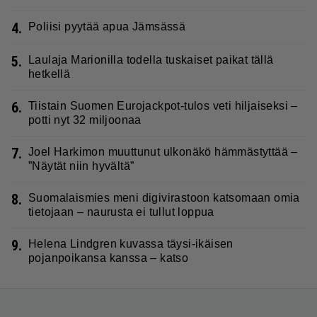
4.
Poliisi pyytää apua Jämsässä
5.
Laulaja Marionilla todella tuskaiset paikat tällä
hetkellä
6.
Tiistain Suomen Eurojackpot-tulos veti hiljaiseksi –
potti nyt 32 miljoonaa
7.
Joel Harkimon muuttunut ulkonäkö hämmästyttää –
”Näytät niin hyvältä”
8.
Suomalaismies meni digivirastoon katsomaan omia
tietojaan – naurusta ei tullut loppua
9.
Helena Lindgren kuvassa täysi-ikäisen
pojanpoikansa kanssa – katso