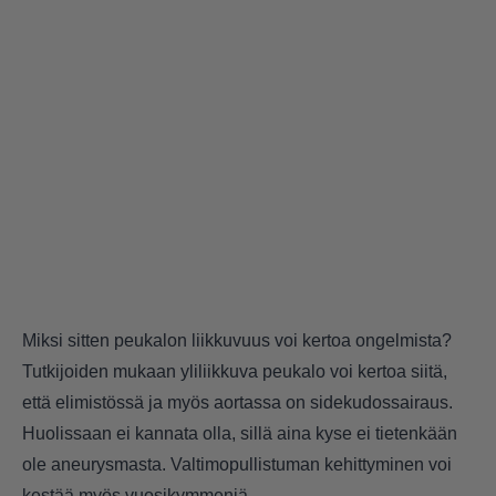
Miksi sitten peukalon liikkuvuus voi kertoa ongelmista?
Tutkijoiden mukaan yliliikkuva peukalo voi kertoa siitä,
että elimistössä ja myös aortassa on sidekudossairaus.
Huolissaan ei kannata olla, sillä aina kyse ei tietenkään
ole aneurysmasta. Valtimopullistuman kehittyminen voi
kestää myös vuosikymmeniä.