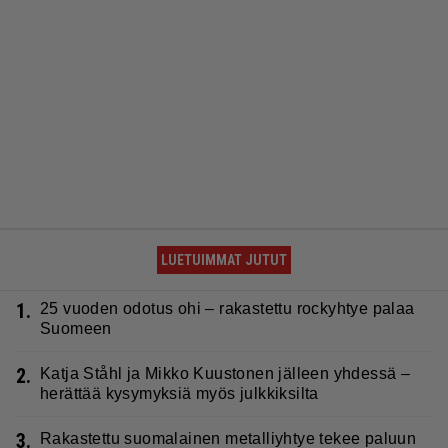
LUETUIMMAT JUTUT
1.
25 vuoden odotus ohi – rakastettu rockyhtye palaa
Suomeen
2.
Katja Ståhl ja Mikko Kuustonen jälleen yhdessä –
herättää kysymyksiä myös julkkiksilta
3.
Rakastettu suomalainen metalliyhtye tekee paluun